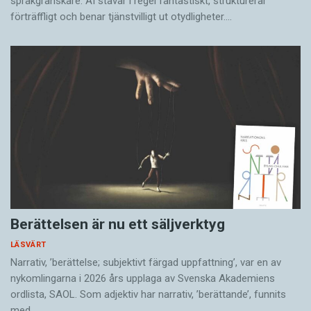
språkgranskare. AI stavar i regel fantastiskt, strukturerar
förträffligt och benar tjänstvilligt ut otydligheter.…
Berättelsen är nu ett säljverktyg
LÄSVÄRT
Narrativ, ’berättelse; subjektivt färgad uppfattning’, var en av
nykomlingarna i 2026 års upplaga av Svenska Akademiens
ordlista, SAOL. Som adjektiv har narrativ, ’berättande’, funnits
med…