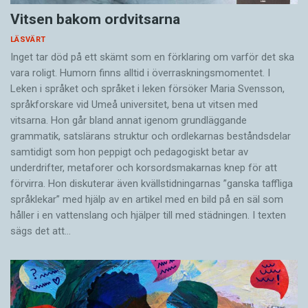
Vitsen bakom ordvitsarna
LÄSVÄRT
Inget tar död på ett skämt som en förklaring om varför det ska
vara roligt. Humorn finns alltid i överrask­ningsmomentet. I
Leken i språket och språket i leken för­söker Maria Svensson,
språkforskare vid Umeå universitet, bena ut vitsen med
vitsarna. Hon går bland annat igenom grundläggande
grammatik, satslärans struktur och ord­lekarnas beståndsdelar
samtidigt som hon peppigt och pedagogiskt betar av
underdrifter, meta­forer och korsords­makarnas knep för att
förvirra. Hon diskuterar även ­kvällstidningarnas ”ganska taffliga
språklekar” med hjälp av en artikel med en bild på en säl som
håller i en vatten­slang och hjälper till med städningen. I ­texten
sägs det att…