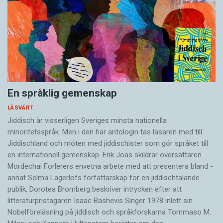
En språklig gemenskap
LÄSVÄRT
Jiddisch är visserligen Sveriges minsta nationella
minoritetsspråk. Men i den här antologin tas läsaren med till
Jiddischland och möten med jiddischister som gör språket till
en internationell gemenskap. Erik Joas skildrar översättaren
Morde­chai Forlerers envetna arbete med att presentera bland ­
annat Selma Lagerlöfs författarskap för en jiddisch­talande
publik, Dorotea Bromberg beskriver intrycken efter att
litteraturpristagaren Isaac Bashevis Singer 1978 inlett sin
Nobelföreläsning på jiddisch och språkforskarna Tommaso M.