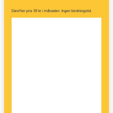
allt.
Därefter pris 59 kr i månaden. Ingen bindningstid.
Absolut text
är en fascinerande text över
textens historia. Den resonerar snarare än slår
fast, med mycket hjälp av vetenskapen.
MYRAN ÄR CICERON
, och i slutet förklaras
varför i ett appendix: Myrstacken – där ”varje
böjning får sin vikt i den aktuella meningen”.
Maria Arnstad är redaktör på Språktidningen.