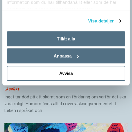
information som du har tillhandahållit eller som de har
samlat in när du har använt deras tjänster.
Visa detaljer
Tillåt alla
Anpassa
Avvisa
Vitsen bakom ordvitsarna
LÄSVÄRT
Inget tar död på ett skämt som en förklaring om varför det ska
vara roligt. Humorn finns alltid i överrask­ningsmomentet. I
Leken i språket och…