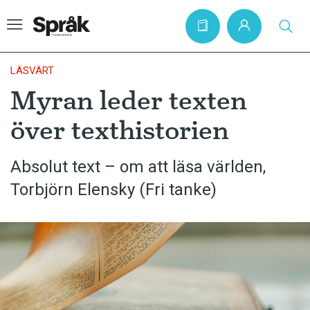
LÄSVÄRT
Myran leder texten
Hem
över texthistorien
Artiklar
Krönikor
Absolut text – om att läsa världen,
Torbjörn Elensky (Fri tanke)
Språkfrågor
Skrivtips
Bokrecensioner
Kviss
Podden