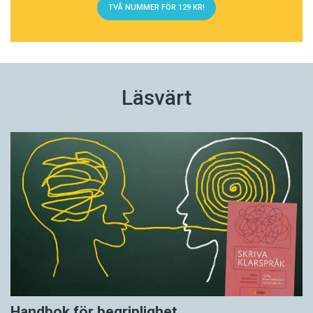
TVÅ NUMMER FÖR 129 KR!
Läsvärt
Handbok för begriplighet