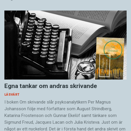
Egna tankar om andras skrivande
LÄSVÄRT
I boken Om skrivande slår psykoanalytikern Per Magnus
Johansson följe med författare som August Strindberg,
Katarina Frostenson och Gunnar Ekelöf samt tänkare som
Sigmund Freud, Jacques Lacan och Julia Kristeva. Just om är
något av ett nyckelord. Det är i första hand det andra skrivit om