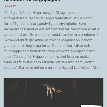
LÄSVÄRT
På några få år har AI på många håll tagit över som
språkgranskare. AI stavar i regel fantastiskt, strukturerar
förträffligt och benar tjänstvilligt ut otydligheter. Som
klarspråksassistent är det svår­överträffat. Nack­delen är att AI
tenderar att excellera snarare i inställsamhet än i omdöme. I
Skriva klarspråk går Anna Kleinwichs Magnusson igenom
grunderna för begripliga texter. Det är en kortfattad och
grundläggande handbok där dom konkreta exemplen gärna
hade fått vara fler. Frågan är hur mycket hjälp en osäker
skribent får av tips som att hitta ”ett budskap som väcker
intresse”. Därför är det en smula märkligt att kapitlet om AI är…