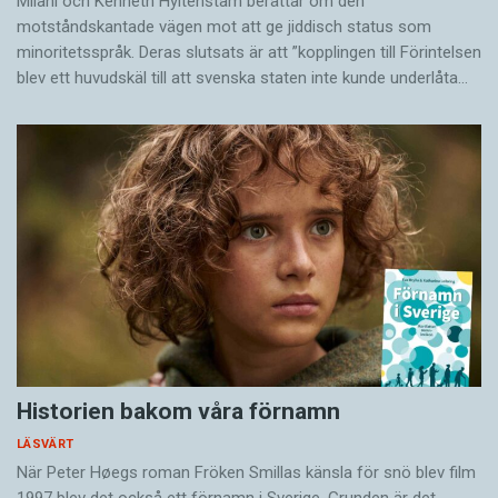
Milani och Kenneth Hyltenstam berättar om den
motståndskantade vägen mot att ge jiddisch status som
minoritetsspråk. Deras slutsats är att ”kopplingen till Förintelsen
blev ett huvud­skäl till att svenska staten inte kunde underlåta…
Historien bakom våra förnamn
LÄSVÄRT
När Peter Høegs roman Fröken Smillas känsla för snö blev film
1997 blev det också ett förnamn i Sverige. Grunden är det