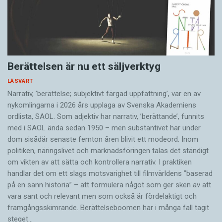
Berättelsen är nu ett säljverktyg
LÄSVÄRT
Narrativ, ’berättelse; subjektivt färgad uppfattning’, var en av
nykomlingarna i 2026 års upplaga av Svenska Akademiens
ordlista, SAOL. Som adjektiv har narrativ, ’berättande’, funnits
med i SAOL ända sedan 1950 – men substantivet har under
dom sisådär senaste femton åren blivit ett modeord. Inom
politiken, näringslivet och marknadsföringen talas det ständigt
om vikten av att sätta och kontrollera narrativ. I praktiken
handlar det om ett slags motsvarighet till filmvärldens ”baserad
på en sann historia” – att formulera något som ger sken av att
vara sant och ­relevant men som också är fördelaktigt och
framgångsskimrande. Berättelseboomen har i många fall tagit
steget…