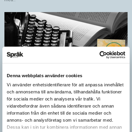
Denna webbplats använder cookies
Vi använder enhetsidentifierare för att anpassa innehållet
Egna tankar om andras skrivande
och annonserna till användarna, tillhandahålla funktioner
LÄSVÄRT
för sociala medier och analysera vår trafik. Vi
I boken Om skrivande slår psykoanalytikern Per Magnus
vidarebefordrar även sådana identifierare och annan
Johansson följe med författare som August Strindberg,
information från din enhet till de sociala medier och
Katarina Frostenson och Gunnar Ekelöf samt tänkare som
annons- och analysföretag som vi samarbetar med.
Sigmund Freud,…
Dessa kan i sin tur kombinera informationen med annan