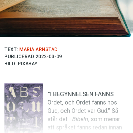
Anmäl till språkpolisen
Föreslå nyord
Annonsera
Prenumerera
Läs Språktidningen digitalt
TEXT:
MARIA ARNSTAD
PUBLICERAD 2022-03-09
Press
BILD: PIXABAY
”I BEGYNNELSEN FANNS
Ordet, och Ordet fanns hos
Gud, och Ordet var Gud.” Så
står det i
Bibeln
, som menar
att språket fanns redan innan