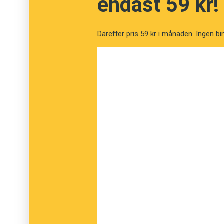
endast 59 kr!
Bokens syfte är att mana till eftertanke snara
Därefter pris 59 kr i månaden. Ingen bi
myndigheternas språk tillräckligt myndigt? El
numera?