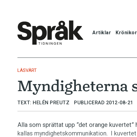
Artiklar
Krönikor
Hem
Artiklar
LÄSVÄRT
Myndigheterna sä
Krönikor
Språkfrågor
TEXT: HELÉN PREUTZ
PUBLICERAD 2012-08-21
Skrivtips
Alla som sprättat upp ”det orange kuvertet”
kallas myndighetskommunikation. I kuvertet 
Bokrecensi