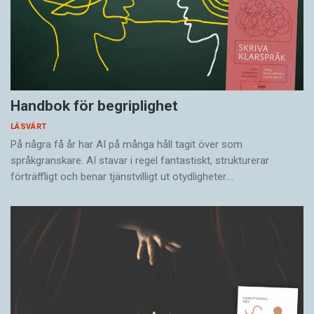
Handbok för begriplighet
LÄSVÄRT
På några få år har AI på många håll tagit över som
språkgranskare. AI stavar i regel fantastiskt, strukturerar
förträffligt och benar tjänstvilligt ut otydligheter.…