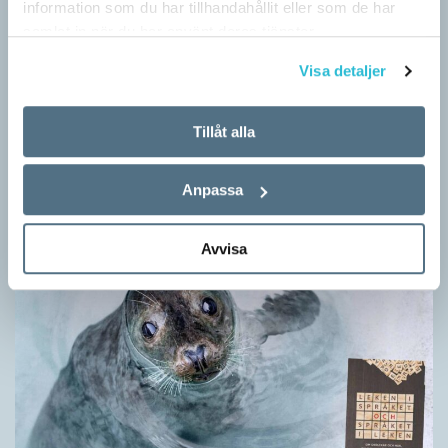
information som du har tillhandahållit eller som de har
samlat in när du har använt deras tjänster.
Visa detaljer
Egna tankar om andras skrivande
LÄSVÄRT
Tillåt alla
I boken Om skrivande slår psykoanalytikern Per Magnus
Johansson följe med författare som August Strindberg,
Katarina Frostenson och Gunnar Ekelöf samt tänkare som
Anpassa
Sigmund Freud,…
Avvisa