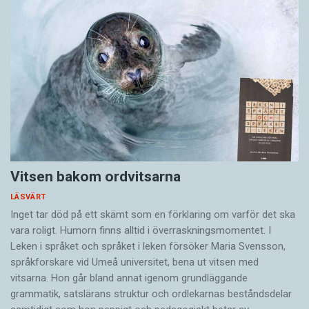
Vitsen bakom ordvitsarna
LÄSVÄRT
Inget tar död på ett skämt som en förklaring om varför det ska
vara roligt. Humorn finns alltid i överrask­ningsmomentet. I
Leken i språket och språket i leken för­söker Maria Svensson,
språkforskare vid Umeå universitet, bena ut vitsen med
vitsarna. Hon går bland annat igenom grundläggande
grammatik, satslärans struktur och ord­lekarnas beståndsdelar