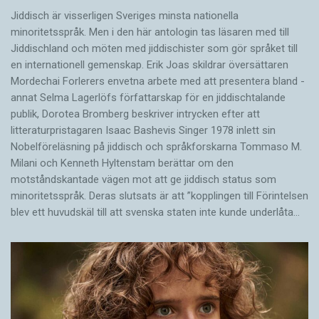
Jiddisch är visserligen Sveriges minsta nationella
minoritetsspråk. Men i den här antologin tas läsaren med till
Jiddischland och möten med jiddischister som gör språket till
en internationell gemenskap. Erik Joas skildrar översättaren
Morde­chai Forlerers envetna arbete med att presentera bland ­
annat Selma Lagerlöfs författarskap för en jiddisch­talande
publik, Dorotea Bromberg beskriver intrycken efter att
litteraturpristagaren Isaac Bashevis Singer 1978 inlett sin
Nobelföreläsning på jiddisch och språkforskarna Tommaso M.
Milani och Kenneth Hyltenstam berättar om den
motståndskantade vägen mot att ge jiddisch status som
minoritetsspråk. Deras slutsats är att ”kopplingen till Förintelsen
blev ett huvud­skäl till att svenska staten inte kunde underlåta…