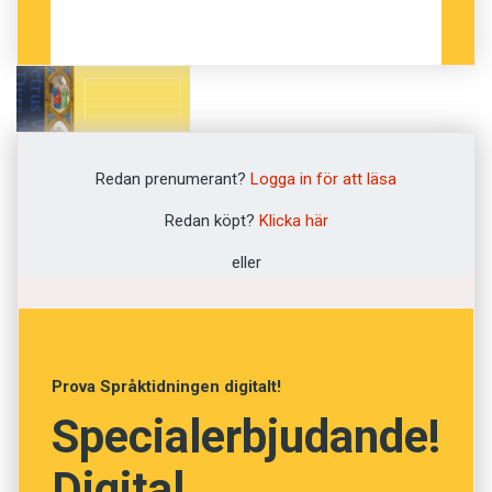
Redan prenumerant?
Logga in för att läsa
Redan köpt?
Klicka här
eller
Prova Språktidningen digitalt!
MOT SLUTET AV
1500-talet trycktes dom
Specialerbjudande!
första almanackorna i Sverige. Där listades
mängder av dagar tillägnade helgon – trots att
Digital
detta var något som främst tillhörde den