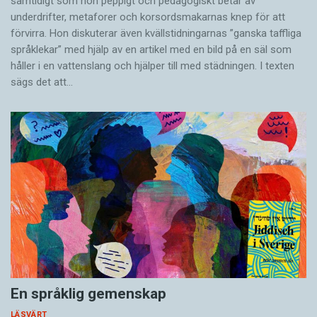
samtidigt som hon peppigt och pedagogiskt betar av
underdrifter, meta­forer och korsords­makarnas knep för att
förvirra. Hon diskuterar även ­kvällstidningarnas ”ganska taffliga
språklekar” med hjälp av en artikel med en bild på en säl som
håller i en vatten­slang och hjälper till med städningen. I ­texten
sägs det att…
En språklig gemenskap
LÄSVÄRT