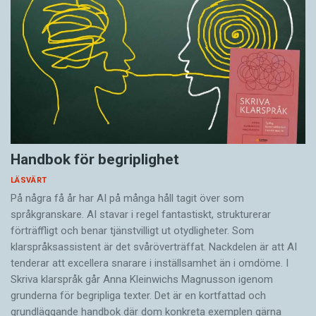
Handbok för begriplighet
LÄSVÄRT
På några få år har AI på många håll tagit över som
språkgranskare. AI stavar i regel fantastiskt, strukturerar
förträffligt och benar tjänstvilligt ut otydligheter. Som
klarspråksassistent är det svår­överträffat. Nack­delen är att AI
tenderar att excellera snarare i inställsamhet än i omdöme. I
Skriva klarspråk går Anna Kleinwichs Magnusson igenom
grunderna för begripliga texter. Det är en kortfattad och
grundläggande handbok där dom konkreta exemplen gärna