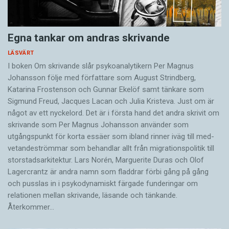
Egna tankar om andras skrivande
LÄSVÄRT
I boken Om skrivande slår psykoanalytikern Per Magnus
Johansson följe med författare som August Strindberg,
Katarina Frostenson och Gunnar Ekelöf samt tänkare som
Sigmund Freud, Jacques Lacan och Julia Kristeva. Just om är
något av ett nyckelord. Det är i första hand det andra skrivit om
skrivande som Per Magnus Johansson använder som
utgångspunkt för korta essäer som ibland rinner iväg till med­
vetandeströmmar som behandlar allt från migrationspolitik till
storstadsarkitektur. Lars Norén, Marguerite Duras och Olof
Lagercrantz är andra namn som fladdrar förbi gång på gång
och pusslas in i psykodynamiskt färgade funderingar om
relationen mellan skrivande, läsande och tänkande.
Återkommer…