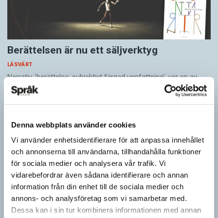
Berättelsen är nu ett säljverktyg
LÄSVÄRT
Narrativ, ’berättelse; subjektivt färgad uppfattning’, var en av
nykomlingarna i 2026 års upplaga av Svenska Akademiens
ordlista, SAOL. Som adjektiv har narrativ, ’berättande’, funnits
med…
Denna webbplats använder cookies
Vi använder enhetsidentifierare för att anpassa innehållet
och annonserna till användarna, tillhandahålla funktioner
för sociala medier och analysera vår trafik. Vi
vidarebefordrar även sådana identifierare och annan
information från din enhet till de sociala medier och
annons- och analysföretag som vi samarbetar med.
Dessa kan i sin tur kombinera informationen med annan