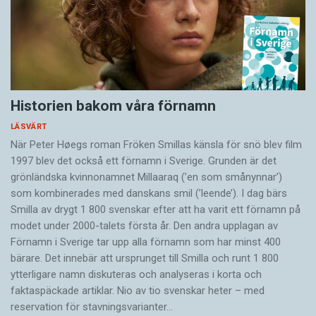
Historien bakom våra förnamn
LÄSVÄRT
När Peter Høegs roman Fröken Smillas känsla för snö blev film
1997 blev det också ett förnamn i Sverige. Grunden är det
grönländska kvinnonamnet Millaaraq (’en som smånynnar’)
som kombinerades med danskans smil (’leende’). I dag bärs
Smilla av drygt 1 800 svenskar efter att ha varit ett förnamn på
modet under 2000-talets första år. Den andra upplagan av
Förnamn i Sverige tar upp alla förnamn som har minst 400
bärare. Det innebär att ursprunget till Smilla och runt 1 800
ytterligare namn diskuteras och analyseras i korta och
faktaspäckade artiklar. Nio av tio svenskar heter – med
reservation för stavningsvarianter…