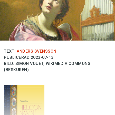
Anmäl till språkpolisen
Föreslå nyord
Annonsera
Prenumerera
Läs Språktidningen digitalt
Press
TEXT:
ANDERS SVENSSON
PUBLICERAD 2023-07-13
BILD: SIMON VOUET, WIKIMEDIA COMMONS
(BESKUREN)