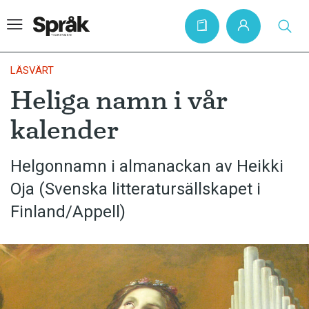
LÄSVÄRT
Heliga namn i vår
Hem
kalender
Artiklar
Krönikor
Helgonnamn i almanackan av Heikki
Oja (Svenska litteratur­sällskapet i
Språkfrågor
Finland/Appell)
Skrivtips
Bokrecensioner
Kviss
Podden