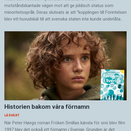
motståndskantade vägen mot att ge jiddisch status som
minoritetsspråk. Deras slutsats är att ”kopplingen till Förintelsen
blev ett huvud­skäl till att svenska staten inte kunde underlåta…
Historien bakom våra förnamn
LÄSVÄRT
När Peter Høegs roman Fröken Smillas känsla för snö blev film
1997 blev det också ett förnamn i Sverige. Grunden är det