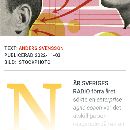
Anmäl till språkpolisen
Föreslå nyord
Annonsera
Prenumerera
Läs Språktidningen digitalt
TEXT:
ANDERS SVENSSON
PUBLICERAD 2022-11-03
Press
BILD: ISTOCKPHOTO
N
ÄR SVERIGES
RADIO
förra året
sökte en
enterprise
agile coach
var det
åtskilliga som
reagerade på texten