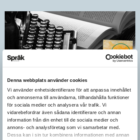
Denna webbplats använder cookies
Vi använder enhetsidentifierare för att anpassa innehållet
Egna tankar om andras skrivande
och annonserna till användarna, tillhandahålla funktioner
LÄSVÄRT
för sociala medier och analysera vår trafik. Vi
I boken Om skrivande slår psykoanalytikern Per Magnus
vidarebefordrar även sådana identifierare och annan
Johansson följe med författare som August Strindberg,
information från din enhet till de sociala medier och
Katarina Frostenson och Gunnar Ekelöf samt tänkare som
annons- och analysföretag som vi samarbetar med.
Sigmund Freud,…
Dessa kan i sin tur kombinera informationen med annan