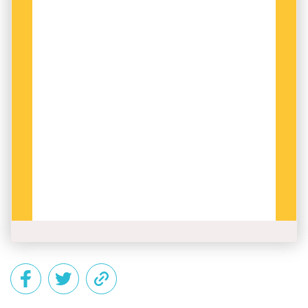
är”. När samtiden speglas genom floskler är
bilden alltså allt annat än smickrande.
FREDRIK KULLBERGS TON
är ofta lika saklig
som ironisk. I ordboken finns också en rad
träffsäkra iakttagelser. Han konstaterar till
exempel att Arbetsförmedlingen i Platsbanken
ibland listar över 7 000 lediga tjänster där den
sökande förutsätts
brinna för uppgiften
– vilket
i praktiken ofta innebär drivor av obetalda
övertidstimmar – och föreslår lakoniskt
utbrändhet
som nästa uppslagsord.
Det här är inte en ordbok i den traditionella
bemärkelsen. Men den fångar en del av det –
för att använda ett ord som är på