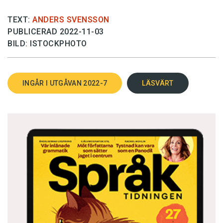
språkvetarmodet –
landskap
som
kännetecknar tidsandan.
TEXT:
ANDERS SVENSSON
PUBLICERAD 2022-11-03
BILD: ISTOCKPHOTO
Anders Svensson är chefredaktör på
Språktidningen.
INGÅR I UTGÅVAN 2022-7
LÄSVÄRT