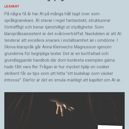
LÄSVÄRT
På några få år har AI på många håll tagit över som
språkgranskare. AI stavar i regel fantastiskt, strukturerar
förträffligt och benar tjänstvilligt ut otydligheter. Som
klarspråksassistent är det svår­överträffat. Nack­delen är att AI
tenderar att excellera snarare i inställsamhet än i omdöme. I
Skriva klarspråk går Anna Kleinwichs Magnusson igenom
grunderna för begripliga texter. Det är en kortfattad och
grundläggande handbok där dom konkreta exemplen gärna
hade fått vara fler. Frågan är hur mycket hjälp en osäker
skribent får av tips som att hitta ”ett budskap som väcker
intresse”. Därför är det en smula märkligt att kapitlet om AI är…