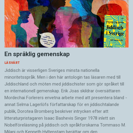
En språklig gemenskap
LÄSVÄRT
Jiddisch är visserligen Sveriges minsta nationella
minoritetsspråk. Men i den här antologin tas läsaren med till
Jiddischland och möten med jiddischister som gör språket till
en internationell gemenskap. Erik Joas skildrar översättaren
Morde­chai Forlerers envetna arbete med att presentera bland ­
annat Selma Lagerlöfs författarskap för en jiddisch­talande
publik, Dorotea Bromberg beskriver intrycken efter att
litteraturpristagaren Isaac Bashevis Singer 1978 inlett sin
Nobelföreläsning på jiddisch och språkforskarna Tommaso M.
Milani och Kenneth Hyltenstam berättar om den