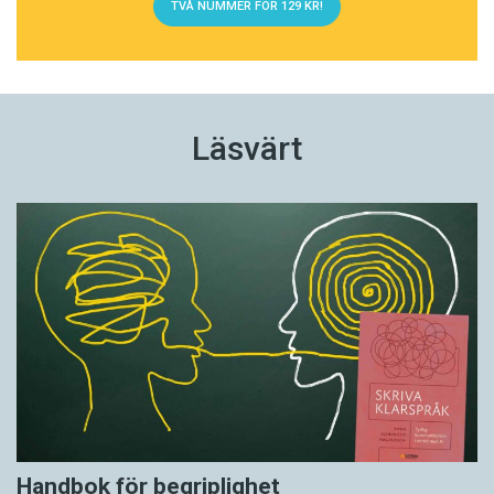
TVÅ NUMMER FÖR 129 KR!
Läsvärt
Handbok för begriplighet