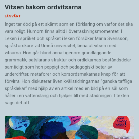
Vitsen bakom ordvitsarna
LÄSVÄRT
Inget tar död på ett skämt som en förklaring om varför det ska
vara roligt. Humorn finns alltid i överrask­ningsmomentet. I
Leken i språket och språket i leken för­söker Maria Svensson,
språkforskare vid Umeå universitet, bena ut vitsen med
vitsarna. Hon går bland annat igenom grundläggande
grammatik, satslärans struktur och ord­lekarnas beståndsdelar
samtidigt som hon peppigt och pedagogiskt betar av
underdrifter, meta­forer och korsords­makarnas knep för att
förvirra. Hon diskuterar även ­kvällstidningarnas ”ganska taffliga
språklekar” med hjälp av en artikel med en bild på en säl som
håller i en vatten­slang och hjälper till med städningen. I ­texten
sägs det att…