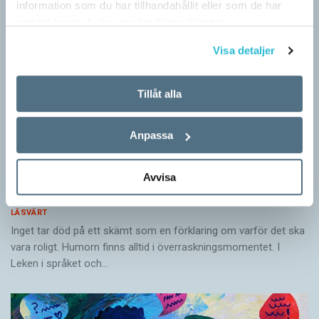
information som du har tillhandahållit eller som de har
samlat in när du har använt deras tjänster.
Visa detaljer
Tillåt alla
Anpassa
Avvisa
Vitsen bakom ordvitsarna
LÄSVÄRT
Inget tar död på ett skämt som en förklaring om varför det ska
vara roligt. Humorn finns alltid i överrask­ningsmomentet. I
Leken i språket och…