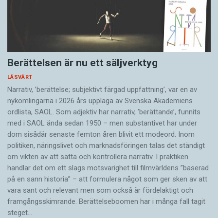
Berättelsen är nu ett säljverktyg
LÄSVÄRT
Narrativ, ’berättelse; subjektivt färgad uppfattning’, var en av
nykomlingarna i 2026 års upplaga av Svenska Akademiens
ordlista, SAOL. Som adjektiv har narrativ, ’berättande’, funnits
med i SAOL ända sedan 1950 – men substantivet har under
dom sisådär senaste femton åren blivit ett modeord. Inom
politiken, näringslivet och marknadsföringen talas det ständigt
om vikten av att sätta och kontrollera narrativ. I praktiken
handlar det om ett slags motsvarighet till filmvärldens ”baserad
på en sann historia” – att formulera något som ger sken av att
vara sant och ­relevant men som också är fördelaktigt och
framgångsskimrande. Berättelseboomen har i många fall tagit
steget…