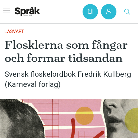
LÄSVÄRT
Flosklerna som fångar
Hem
och formar tidsandan
Artiklar
Krönikor
Svensk floskelordbok Fredrik Kullberg
(Karneval förlag)
Språkfrågor
Skrivtips
Bokrecensioner
Kviss
Podden