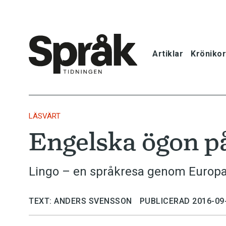
Artiklar
Krönikor
Hem
Artiklar
LÄSVÄRT
Engelska ögon p
Krönikor
Språkfrågor
Lingo – en språkresa genom Europa,
Skrivtips
TEXT: ANDERS SVENSSON
PUBLICERAD 2016-09
Bokrecensi