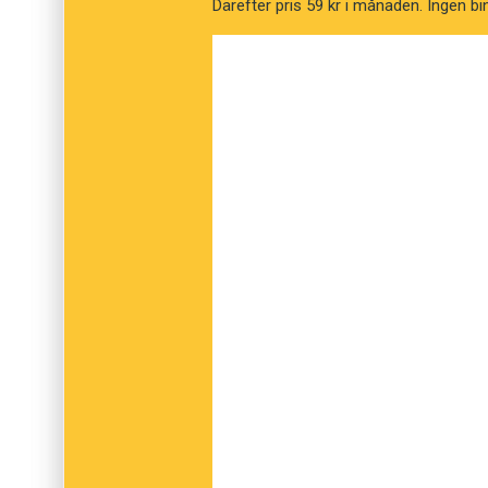
genomgående för
holländska
). Motsvarande
Därefter pris 59 kr i månaden. Ingen bi
svenska hade varit betydligt skojigare. Och 
engelskspråkiga originalutgåvan, tja, det har f
den svenska översättningen.
Med det sagt är detta ändå en trevlig bok. G
hand läsaren till både små och stora språk i 
och språkhistoria. Det är ingen bok som ger d
för både detaljer och stora sammanhang.