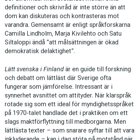
definitioner och skrivråd är inte större än att
dom kan diskuteras och kontrasteras mot
varandra. Gemensamt är enligt språkforskarna
Camilla Lindholm, Marja Kivilehto och Satu
Siltaloppi ändå ”att målsättningen är ökad
demokratisk delaktighet”.
Lätt svenska i Finland
är en guide till forskning
och debatt om lättläst där ­Sverige ofta
fungerar som jämförelse. ­Intressant är i
synnerhet ­avsnittet om attityder. När klar­språk
rotade sig som ett ideal för myndighetsspråket
på 1970-talet handlade det i praktiken om ett
slags maktförflyttning till medborgarna. Men
lättlästa texter – som snarare syftar till att vara
inkluderande – kan i dag stöta på motstånd när