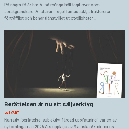
På några få år har AI på många håll tagit över som
språkgranskare. AI stavar i regel fantastiskt, strukturerar
förträffligt och benar tjänstvilligt ut otydligheter.…
Berättelsen är nu ett säljverktyg
LÄSVÄRT
Narrativ, ’berättelse; subjektivt färgad uppfattning’, var en av
nykomlingarna i 2026 års upplaga av Svenska Akademiens