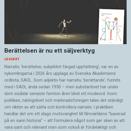
Berättelsen är nu ett säljverktyg
LÄSVÄRT
Narrativ, ’berättelse; subjektivt färgad uppfattning’, var en av
nykomlingarna i 2026 års upplaga av Svenska Akademiens
ordlista, SAOL. Som adjektiv har narrativ, ’berättande’, funnits
med i SAOL ända sedan 1950 – men substantivet har under
dom sisådär senaste femton åren blivit ett modeord. Inom
politiken, näringslivet och marknadsföringen talas det ständigt
om vikten av att sätta och kontrollera narrativ. I praktiken
handlar det om ett slags motsvarighet till filmvärldens ”baserad
på en sann historia” – att formulera något som ger sken av att
vara sant och ­relevant men som också är fördelaktigt och