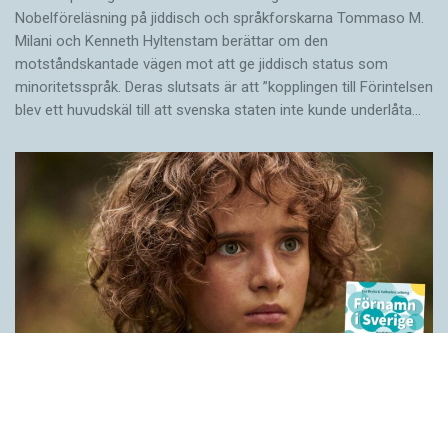
Nobelföreläsning på jiddisch och språkforskarna Tommaso M.
Milani och Kenneth Hyltenstam berättar om den
motståndskantade vägen mot att ge jiddisch status som
minoritetsspråk. Deras slutsats är att ”kopplingen till Förintelsen
blev ett huvud­skäl till att svenska staten inte kunde underlåta…
Historien bakom våra förnamn
LÄSVÄRT