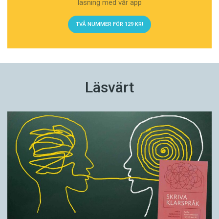
läsning med vår app
TVÅ NUMMER FÖR 129 KR!
Läsvärt