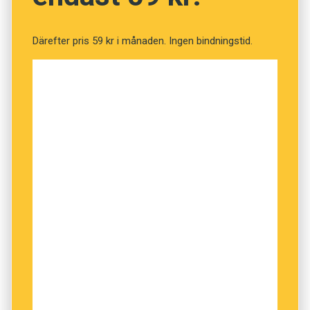
För den som är nostalgiskt lagd fungerar
Dalsländsk dialektordbok
som en tidsresa till
Därefter pris 59 kr i månaden. Ingen bindningstid.
fäbodliv och timmerflottning.