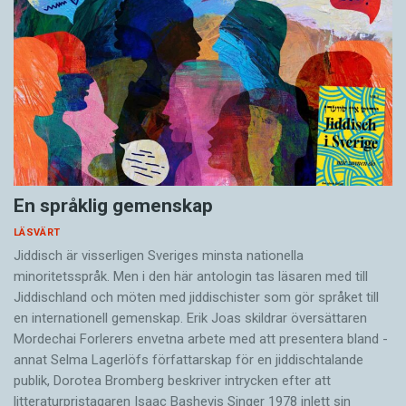
En språklig gemenskap
LÄSVÄRT
Jiddisch är visserligen Sveriges minsta nationella
minoritetsspråk. Men i den här antologin tas läsaren med till
Jiddischland och möten med jiddischister som gör språket till
en internationell gemenskap. Erik Joas skildrar översättaren
Morde­chai Forlerers envetna arbete med att presentera bland ­
annat Selma Lagerlöfs författarskap för en jiddisch­talande
publik, Dorotea Bromberg beskriver intrycken efter att
litteraturpristagaren Isaac Bashevis Singer 1978 inlett sin