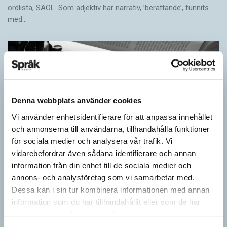
ordlista, SAOL. Som adjektiv har narrativ, ’berättande’, funnits
med…
Denna webbplats använder cookies
Vi använder enhetsidentifierare för att anpassa innehållet
och annonserna till användarna, tillhandahålla funktioner
för sociala medier och analysera vår trafik. Vi
vidarebefordrar även sådana identifierare och annan
information från din enhet till de sociala medier och
Egna tankar om andras skrivande
annons- och analysföretag som vi samarbetar med.
LÄSVÄRT
Dessa kan i sin tur kombinera informationen med annan
I boken Om skrivande slår psykoanalytikern Per Magnus
information som du har tillhandahållit eller som de har
Johansson följe med författare som August Strindberg,
samlat in när du har använt deras tjänster.
Katarina Frostenson och Gunnar Ekelöf samt tänkare som