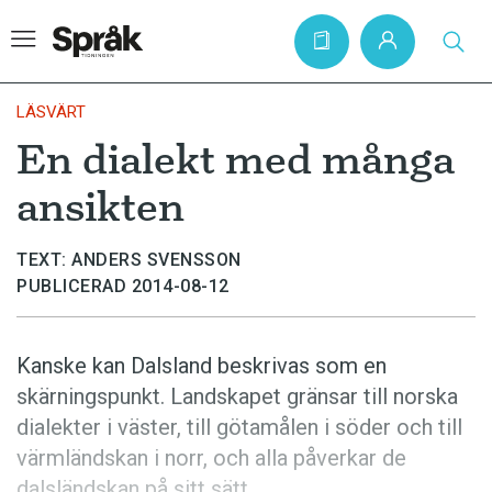
LÄSVÄRT
En dialekt med många
Hem
ansikten
Artiklar
Krönikor
TEXT: ANDERS SVENSSON
PUBLICERAD 2014-08-12
Språkfrågor
Skrivtips
Kanske kan Dalsland beskrivas som en
Bokrecensioner
skärningspunkt. Landskapet gränsar till norska
Kviss
dialekter i väster, till götamålen i söder och till
värmländskan i norr, och alla påverkar de
Podden
dalsländskan på sitt sätt.