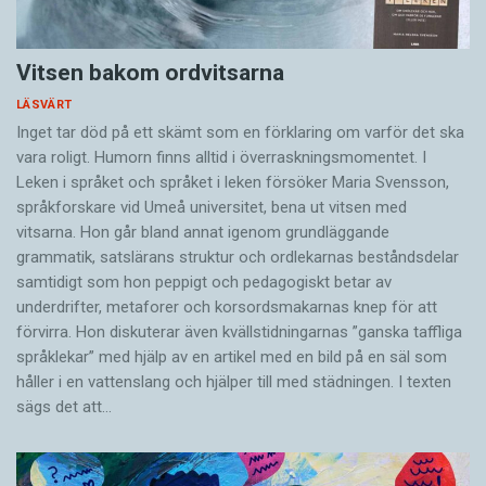
Vitsen bakom ordvitsarna
LÄSVÄRT
Inget tar död på ett skämt som en förklaring om varför det ska
vara roligt. Humorn finns alltid i överrask­ningsmomentet. I
Leken i språket och språket i leken för­söker Maria Svensson,
språkforskare vid Umeå universitet, bena ut vitsen med
vitsarna. Hon går bland annat igenom grundläggande
grammatik, satslärans struktur och ord­lekarnas beståndsdelar
samtidigt som hon peppigt och pedagogiskt betar av
underdrifter, meta­forer och korsords­makarnas knep för att
förvirra. Hon diskuterar även ­kvällstidningarnas ”ganska taffliga
språklekar” med hjälp av en artikel med en bild på en säl som
håller i en vatten­slang och hjälper till med städningen. I ­texten
sägs det att…