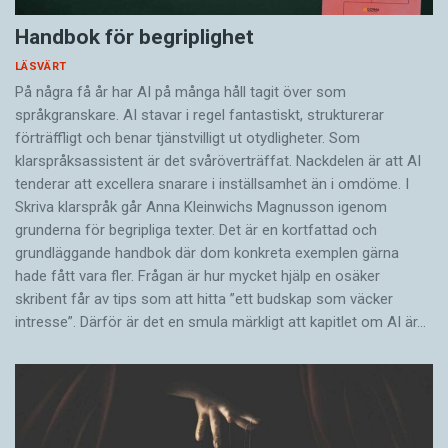
Handbok för begriplighet
LÄSVÄRT
På några få år har AI på många håll tagit över som
språkgranskare. AI stavar i regel fantastiskt, strukturerar
förträffligt och benar tjänstvilligt ut otydligheter. Som
klarspråksassistent är det svår­överträffat. Nack­delen är att AI
tenderar att excellera snarare i inställsamhet än i omdöme. I
Skriva klarspråk går Anna Kleinwichs Magnusson igenom
grunderna för begripliga texter. Det är en kortfattad och
grundläggande handbok där dom konkreta exemplen gärna
hade fått vara fler. Frågan är hur mycket hjälp en osäker
skribent får av tips som att hitta ”ett budskap som väcker
intresse”. Därför är det en smula märkligt att kapitlet om AI är…