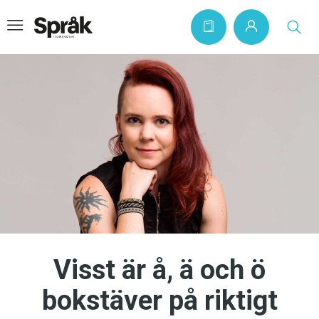
Hem
Artiklar
Krönikor
Språkfrågor
Skrivtips
Bokrecensioner
Visst är å, ä och ö
Kviss
bokstäver på riktigt
Podden