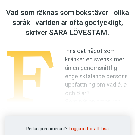
Anmäl till språkpolisen
Vad som räknas som bokstäver i olika
Föreslå nyord
språk i världen är ofta ­godtyckligt,
Annonsera
F
skriver SARA LÖVESTAM.
Prenumerera
Läs Språktidningen digitalt
inns det något som
Press
kränker en svensk mer
än en genomsnittlig
engelsktalande ­persons
uppfattning om vad
å
,
ä
och
ö
är?
Som när en amerikan
lägger ut en bild på en
svensk vägskylt som lyder
Jonas väg
och
inhöstar många skratt för att
vag
på engelska är
Redan prenumerant?
Logga in för att läsa