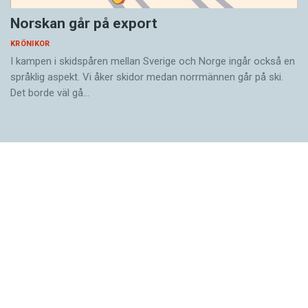
Norskan går på export
KRÖNIKOR
I kampen i skidspåren ­mellan Sverige och Norge ingår också en
språklig aspekt. Vi åker skidor medan norrmännen går på ski.
Det borde väl gå…