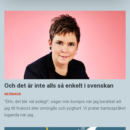
sådana bandnamn, vars uttal på svenska
knappast togs i beaktande när bandnamnet
valdes. Men ­roligast, från vår horisont, blev det
förstås när det brittiska metalbandet på 80-
talet valde namnet Trojan (som i Troja) –
dekorerat med prickar. Den tuffa t-shirten de
tryckte upp med påskriften Tröjan sägs ha sålt
bra i Sverige.
Sara Lövestam är föreläsare och författare.
Och det är inte alls så enkelt i svenskan
KRÖNIKOR
”Ehh, det blir väl äckligt”, säger min kompis när jag berättat att
jag till frukost äter smörgås och yoghurt. Vi pratar bantuspråket
luganda när jag…