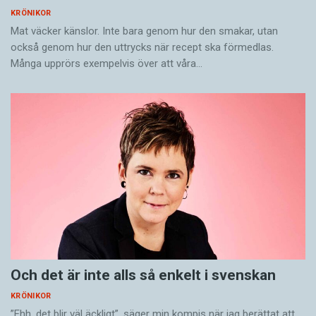
KRÖNIKOR
Mat väcker känslor. Inte bara genom hur den smakar, utan
också genom hur den uttrycks när recept ska förmedlas.
Många upprörs exempelvis över att våra…
Och det är inte alls så enkelt i svenskan
KRÖNIKOR
”Ehh, det blir väl äckligt”, säger min kompis när jag berättat att