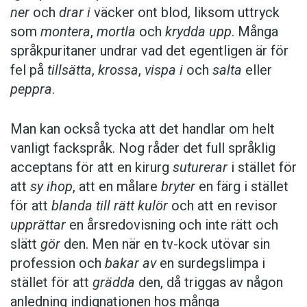
ner
och
drar i
väcker ont blod, liksom uttryck
som
montera
,
mortla
och
krydda upp
. Många
språkpuritaner undrar vad det egentligen är för
fel på
tillsätta
,
krossa
,
vispa i
och
salta
eller
peppra
.
Man kan också tycka att det handlar om helt
vanligt fackspråk. Nog råder det full språklig
acceptans för att en kirurg
suturerar
i stället för
att
sy ihop
, att en målare
bryter
en färg i stället
för att
blanda till rätt kulör
och att en revisor
upprättar
en årsredovisning och inte rätt och
slätt
gör
den. Men när en tv-kock utövar sin
profession och
bakar av
en surdegslimpa i
stället för att
grädda
den, då triggas av någon
anledning indignationen hos många