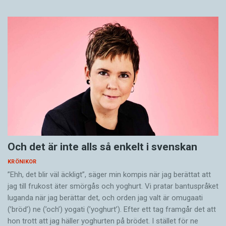
Och det är inte alls så enkelt i svenskan
KRÖNIKOR
”Ehh, det blir väl äckligt”, säger min kompis när jag berättat att
jag till frukost äter smörgås och yoghurt. Vi pratar bantuspråket
luganda när jag berättar det, och orden jag valt är omugaati
(’bröd’) ne (’och’) yogati (’yoghurt’). Efter ett tag framgår det att
hon trott att jag häller yoghurten på brödet. I stället för ne