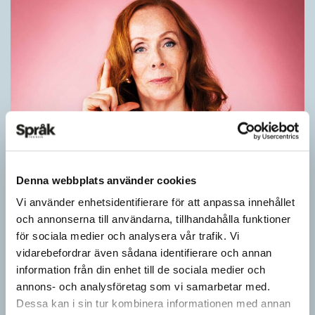
Rör inte mitt asså!
Denna webbplats använder cookies
KRÖNIKOR
Vi använder enhetsidentifierare för att anpassa innehållet
Vet ni vad småord är? Ja, det är små ord. Låt mig förklara vad
och annonserna till användarna, tillhandahålla funktioner
jag i dag menar med småord. Jag vet att jag i…
för sociala medier och analysera vår trafik. Vi
vidarebefordrar även sådana identifierare och annan
information från din enhet till de sociala medier och
annons- och analysföretag som vi samarbetar med.
Dessa kan i sin tur kombinera informationen med annan