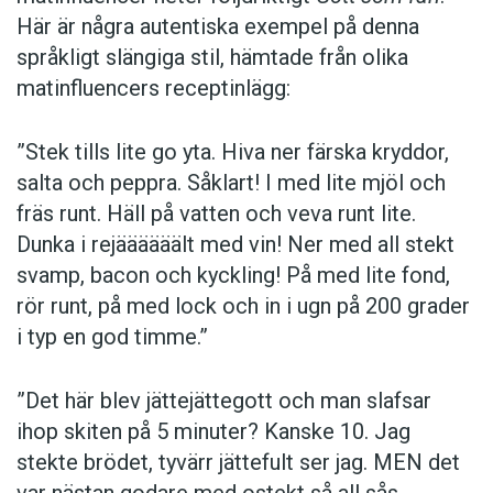
Här är några autentiska ­exempel på denna
språkligt slängiga stil, ­hämtade från olika
matinfluencers receptinlägg:
”Stek tills lite go yta. Hiva ner färska kryddor,
salta och peppra. Såklart! I med lite mjöl och
fräs runt. Häll på vatten och veva runt lite.
Dunka i rejäääääält med vin! Ner med all stekt
svamp, bacon och kyckling! På med lite fond,
rör runt, på med lock och in i ugn på 200 grader
i typ en god timme.”
”Det här blev jättejättegott och man slafsar
ihop skiten på 5 minuter? Kanske 10. Jag
stekte brödet, tyvärr jättefult ser jag. MEN det
var nästan godare med ostekt så all sås