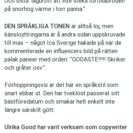
Och sista: lagbrott att inte steka tortillabröden
på snorhög värme i torr panna.”
DEN SPRÅKLIGA TONEN
är alltså loj, men
känsloyttringarna är å andra sidan uppskruvade
till max – något Ica Sverige hakade på när de
kommen­terade en influencers bild på rätten
palak paneer med orden: ­”GODASTE!!!!! Skriker
och gråter osv”.
Förhoppningsvis är det här en språkstil som
snart ebbar ut. Den har tveklöst passerat sitt
bästföredatum och smakar helt enkelt inte
längre särskilt gött.
Ulrika Good har varit verksam som copy­writer