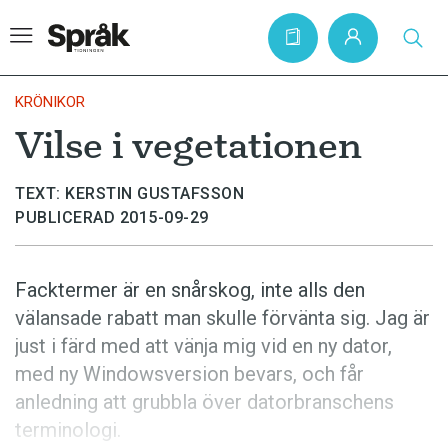
KRÖNIKOR
Vilse i vegetationen
Hem
TEXT: KERSTIN GUSTAFSSON
Artiklar
PUBLICERAD 2015-09-29
Krönikor
Språkfrågor
Facktermer är en snårskog, inte alls den
Skrivtips
välansade rabatt man skulle förvänta sig. Jag är
just i färd med att vänja mig vid en ny dator,
Bokrecensioner
med ny Windowsversion bevars, och får
Kviss
anledning att grubbla över datorbranschens
Podden
terminologi.