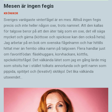
Mesen är ingen fegis
KRÖNIKOR
Sveriges vanligaste vinterfågel är en mes. Alltså ingen fegis
precis och inte heller någon oxe, trots namnet. Att den kallas
för talgoxe beror på att den äter talg som en oxe, det vill säga
mycket och gärna (köttoxe och spickoxe kan den också heta).
Jag arbetar på en bok om svenska fågelnamn och har hittills
hittat mer än femtio olika namn på talgoxen. Flera handlar just
om favoritfödan: fläskhuggare, korvhackare, köttfis,
spickeköttsfågel. Det välkända lätet som jag en gång lärde mig
som sitsitu har i stället tolkats annorlunda och gett namn som
pippida, spititjet och (kreativt) skitikjol. Det lika välkända
utseendet…