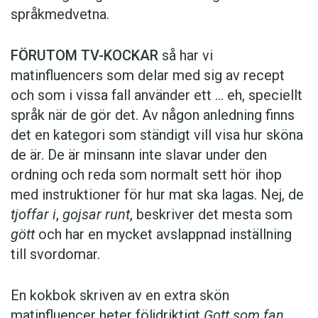
språkmedvetna.
FÖRUTOM TV-KOCKAR
så har vi
matinfluencers som delar med sig av recept
och som i vissa fall ­använder ett … eh, speciellt
språk när de gör det. Av någon anledning finns
det en kategori som ständigt vill visa hur sköna
de är. De är minsann inte slavar under den
ordning och reda som normalt sett hör ihop
med instruktioner för hur mat ska lagas. Nej, de
tjoffar i
,
gojsar runt
, beskriver det mesta som
gött
och har en mycket avslappnad inställning
till svordomar.
En kokbok ­skriven av en extra skön
matinfluencer heter följd­riktigt
Gott som fan
.