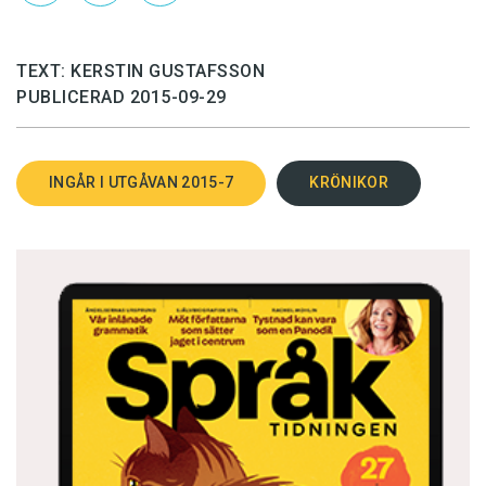
Kerstin Gustafsson är översättare från engelska
TEXT: KERSTIN GUSTAFSSON
till svenska.
PUBLICERAD 2015-09-29
INGÅR I UTGÅVAN 2015-7
KRÖNIKOR