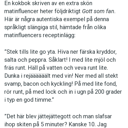
En kokbok ­skriven av en extra skön
matinfluencer heter följd­riktigt
Gott som fan
.
Här är några autentiska ­exempel på denna
språkligt slängiga stil, ­hämtade från olika
matinfluencers receptinlägg:
”Stek tills lite go yta. Hiva ner färska kryddor,
salta och peppra. Såklart! I med lite mjöl och
fräs runt. Häll på vatten och veva runt lite.
Dunka i rejäääääält med vin! Ner med all stekt
svamp, bacon och kyckling! På med lite fond,
rör runt, på med lock och in i ugn på 200 grader
i typ en god timme.”
”Det här blev jättejättegott och man slafsar
ihop skiten på 5 minuter? Kanske 10. Jag