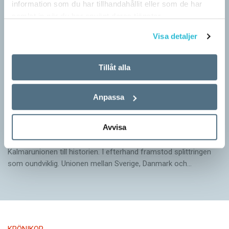
information som du har tillhandahållit eller som de har
samlat in när du har använt deras tjänster.
Visa detaljer
Tillåt alla
Anpassa
Arvet från Gustav Vasa lever än i dag
Avvisa
KRÖNIKOR
När Gustav Vasa den 6 juni 1523 ­valdes till kung förpassades
Kalmar­unionen till historien. I efterhand framstod splittringen
som ound­viklig. ­Unionen ­mellan Sverige, Danmark och…