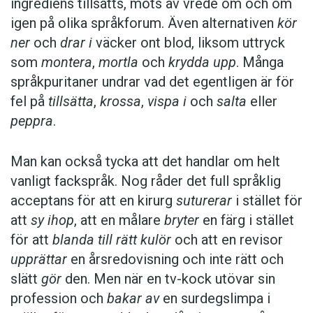
ingrediens tillsätts, möts av vrede om och om
igen på olika språkforum. Även alternativen
kör
ner
och
drar i
väcker ont blod, liksom uttryck
som
montera
,
mortla
och
krydda upp
. Många
språkpuritaner undrar vad det egentligen är för
fel på
tillsätta
,
krossa
,
vispa i
och
salta
eller
peppra
.
Man kan också tycka att det handlar om helt
vanligt fackspråk. Nog råder det full språklig
acceptans för att en kirurg
suturerar
i stället för
att
sy ihop
, att en målare
bryter
en färg i stället
för att
blanda till rätt kulör
och att en revisor
upprättar
en årsredovisning och inte rätt och
slätt
gör
den. Men när en tv-kock utövar sin
profession och
bakar av
en surdegslimpa i