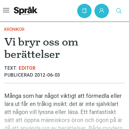
KRÖNIKOR
Vi bryr oss om
Hem
berättelser
Artiklar
Krönikor
TEXT:
EDITOR
PUBLICERAD 2012-06-03
Språkfrågor
Skrivtips
Många som har något viktigt att förmedla eller
Bokrecensioner
lära ut får en tråkig insikt: det är inte självklart
Kviss
att någon vill lyssna eller läsa. Ett fantastiskt
sätt att öppna människors öron och ögon på är
Podden
då att använda sig av berättelser. Både modern