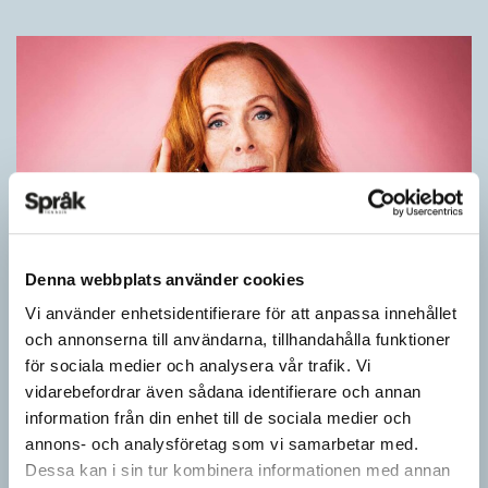
Denna webbplats använder cookies
Rör inte mitt asså!
Vi använder enhetsidentifierare för att anpassa innehållet
och annonserna till användarna, tillhandahålla funktioner
KRÖNIKOR
för sociala medier och analysera vår trafik. Vi
Vet ni vad småord är? Ja, det är små ord. Låt mig förklara vad
vidarebefordrar även sådana identifierare och annan
jag i dag menar med småord. Jag vet att jag i…
information från din enhet till de sociala medier och
annons- och analysföretag som vi samarbetar med.
Dessa kan i sin tur kombinera informationen med annan