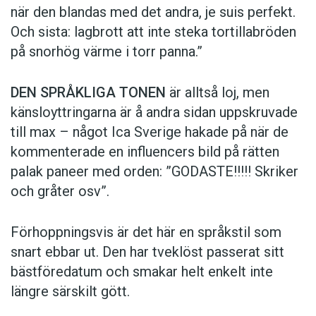
när den blandas med det andra, je suis perfekt.
Och sista: lagbrott att inte steka tortillabröden
på snorhög värme i torr panna.”
DEN SPRÅKLIGA TONEN
är alltså loj, men
känsloyttringarna är å andra sidan uppskruvade
till max – något Ica Sverige hakade på när de
kommen­terade en influencers bild på rätten
palak paneer med orden: ­”GODASTE!!!!! Skriker
och gråter osv”.
Förhoppningsvis är det här en språkstil som
snart ebbar ut. Den har tveklöst passerat sitt
bästföredatum och smakar helt enkelt inte
längre särskilt gött.