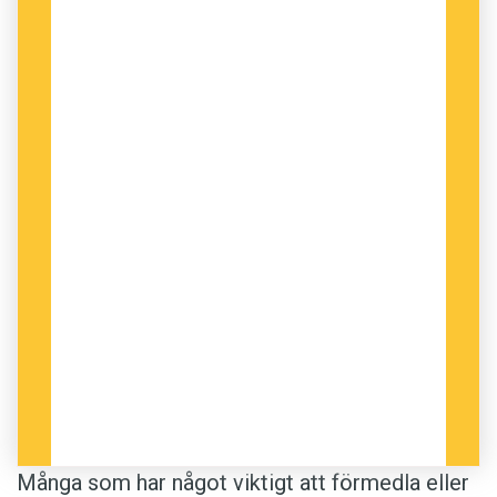
att ”det här är värt att göra plats för”. Det
verkar helt enkelt som om evolutionen har gjort
våra hjärnor särskilt motiverade att förstå
berättelser, därför att de ger oss en kemisk
vink om att vi ska bry oss.
Många som har något viktigt att förmedla eller