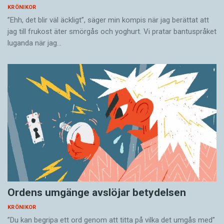
KRÖNIKOR
”Ehh, det blir väl äckligt”, säger min kompis när jag berättat att
jag till frukost äter smörgås och yoghurt. Vi pratar bantuspråket
luganda när jag…
Ordens umgänge avslöjar betydelsen
KRÖNIKOR
”Du kan begripa ett ord genom att titta på vilka det umgås med”