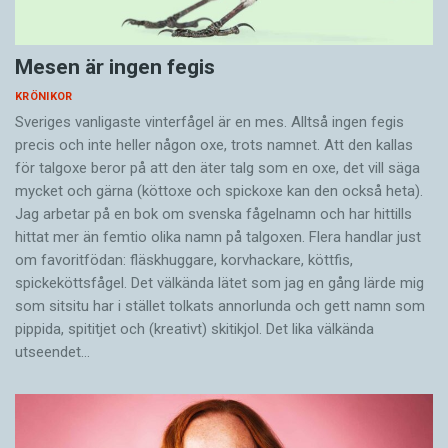
Mesen är ingen fegis
KRÖNIKOR
Sveriges vanligaste vinterfågel är en mes. Alltså ingen fegis
precis och inte heller någon oxe, trots namnet. Att den kallas
för talgoxe beror på att den äter talg som en oxe, det vill säga
mycket och gärna (köttoxe och spickoxe kan den också heta).
Jag arbetar på en bok om svenska fågelnamn och har hittills
hittat mer än femtio olika namn på talgoxen. Flera handlar just
om favoritfödan: fläskhuggare, korvhackare, köttfis,
spickeköttsfågel. Det välkända lätet som jag en gång lärde mig
som sitsitu har i stället tolkats annorlunda och gett namn som
pippida, spititjet och (kreativt) skitikjol. Det lika välkända
utseendet…