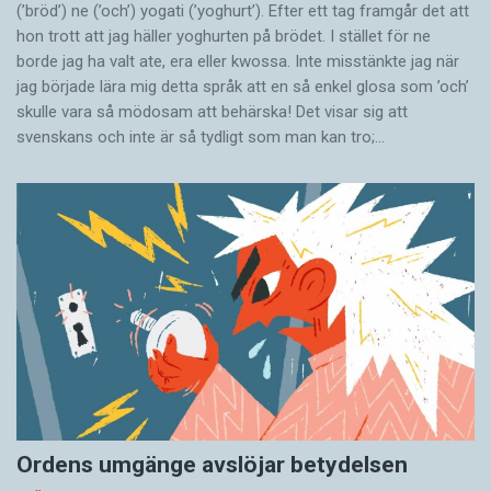
(’bröd’) ne (’och’) yogati (’yoghurt’). Efter ett tag framgår det att
hon trott att jag häller yoghurten på brödet. I stället för ne
borde jag ha valt ate, era eller kwossa. Inte misstänkte jag när
jag började lära mig detta språk att en så enkel glosa som ’och’
skulle vara så mödosam att behärska! Det visar sig att
svenskans och inte är så tydligt som man kan tro;…
Ordens umgänge avslöjar betydelsen