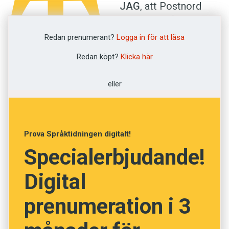
T
JAG
, att Postnord
När någon som läst detta frågade om företaget
ägnade sig åt att ge
i och med detta skulle sluta hålla kurser för
folk deras post? Nej,
Redan prenumerant?
Logga in för att läsa
säljare, fick vederbörande ett förvånat ”Jo?” till
på företagets hemsida
svar. Man förstod inte alls att det mest centrala
Redan köpt?
Klicka här
kan man läsa att de är
kortet för verksamheten hade blandats bort i
”den ledande
den desperata jakten på att verka som något
eller
leverantören av
större än vad man var.
kommunikations- och logistiklösningar”. Och
deras vision är enligt ett ordagrant citat ”to be
Visst är det lockande att få saker att verka
the favorite carrier of the Nordics”.
Prova Språktidningen digitalt!
bättre och coolare än vad de är, men ibland är
Specialerbjudande!
det bättre att kalla en spade för en
spade
i
Att dela ut post är uppenbarligen inte coolt nog
stället för en
manual excavator
eller nån annan
Digital
för Postnord. (Och dessutom har företaget en
skit.
hel del att jobba på om det är popularitet som
prenumeration i 3
är deras målsättning, men det är en annan
pilsner.)