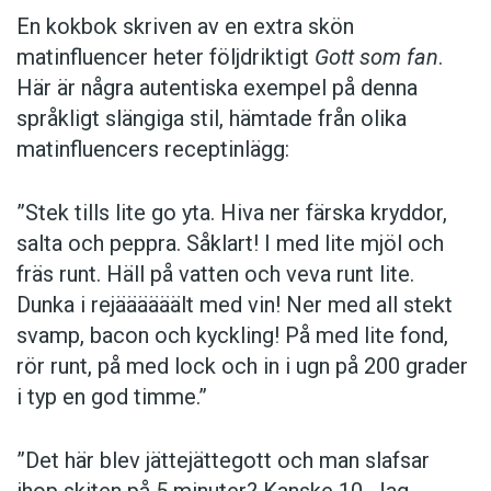
En kokbok ­skriven av en extra skön
matinfluencer heter följd­riktigt
Gott som fan
.
Här är några autentiska ­exempel på denna
språkligt slängiga stil, ­hämtade från olika
matinfluencers receptinlägg:
”Stek tills lite go yta. Hiva ner färska kryddor,
salta och peppra. Såklart! I med lite mjöl och
fräs runt. Häll på vatten och veva runt lite.
Dunka i rejäääääält med vin! Ner med all stekt
svamp, bacon och kyckling! På med lite fond,
rör runt, på med lock och in i ugn på 200 grader
i typ en god timme.”
”Det här blev jättejättegott och man slafsar
ihop skiten på 5 minuter? Kanske 10. Jag