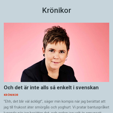
Krönikor
Och det är inte alls så enkelt i svenskan
KRÖNIKOR
”Ehh, det blir väl äckligt”, säger min kompis när jag berättat att
jag till frukost äter smörgås och yoghurt. Vi pratar bantuspråket
luganda när jag berättar det, och orden jag valt är omugaati