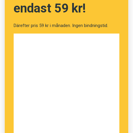
promenad
för
powerwalk
eller ett
husmorsknep
endast 59 kr!
för
lifehack
.
Därefter pris 59 kr i månaden. Ingen bindningstid.
Typiskt kvinnliga sysslor låter sällan tillräckligt
balla som de är när män approprierar dem. Så
här twittrade en man (på den tiden när
plattformen fortfarande hette Twitter):
Ett roande faktum är att när snubbar går på diet
kallar de det för ”biohacking”. Om män började
sticka skulle de säkert kalla det för
”hyperthreading” eller ”powertangling” eller nån
annan skit.
OM MAN GÅR IN
på Linkedin är det få som
beskriver sig själva som
säljare
.
Account