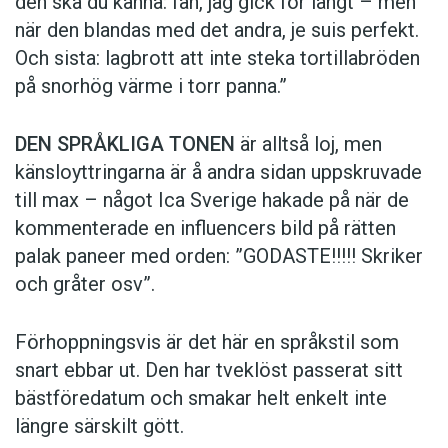
den ska du känna: fan, jag gick för långt – men
när den blandas med det andra, je suis perfekt.
Och sista: lagbrott att inte steka tortillabröden
på snorhög värme i torr panna.”
DEN SPRÅKLIGA TONEN
är alltså loj, men
känsloyttringarna är å andra sidan uppskruvade
till max – något Ica Sverige hakade på när de
kommen­terade en influencers bild på rätten
palak paneer med orden: ­”GODASTE!!!!! Skriker
och gråter osv”.
Förhoppningsvis är det här en språkstil som
snart ebbar ut. Den har tveklöst passerat sitt
bästföredatum och smakar helt enkelt inte
längre särskilt gött.