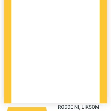
kundupplevelse skaffa mig lite mjölk.
MIN EGEN YRKESTITEL
är för övrigt också på
engelska. Den är måhända coolare än
reklamskribent
, men av någon anledning
fastnade aldrig den svenska titeln för
copywriter
(och inte heller
formgivare
i stället
för
art director
) så det har inte varit mycket att
välja på. I reklambranschen älskar vi coola
begrepp på engelska,
that’s for sure
.
Ibland blir orden så coola att det de beskriver
tappar sin ursprungliga innebörd. Ett företag
som enbart sysslade med säljträning skaffade
sig en gång en
tagline
(ett coolare ord för
RODDE NI, LIKSOM
slogan
) som löd:
We make strategies happen
.