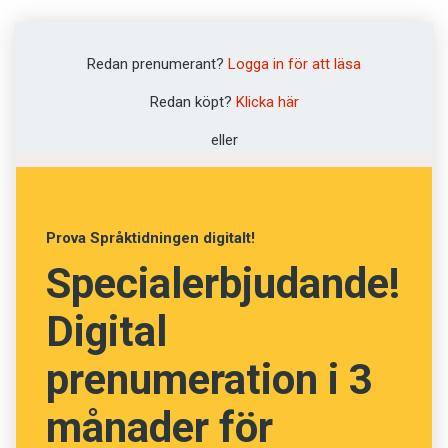
leverantören av
kommunikations- och logistiklösningar”. Och
deras vision är enligt ett ordagrant citat ”to be
Redan prenumerant?
Logga in för att läsa
the favorite carrier of the Nordics”.
Redan köpt?
Klicka här
eller
Att dela ut post är uppenbarligen inte coolt nog
för Postnord. (Och dessutom har företaget en
hel del att jobba på om det är popularitet som
är deras målsättning, men det är en annan
Prova Språktidningen digitalt!
pilsner.)
Specialerbjudande!
Fenomenet jag vill prata om hamnar
Digital
någonstans mellan
corporate bullshit
och
prenumeration i 3
eufemismer
, alltså förskönande omskrivningar.
När man helt enkelt vill få självklara företeelser
månader för
att låta coolare, som att kalla en
rask