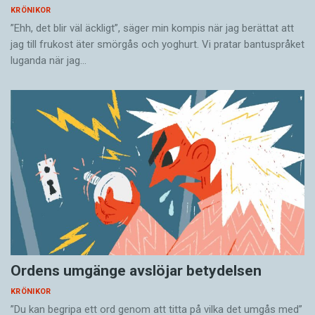
KRÖNIKOR
”Ehh, det blir väl äckligt”, säger min kompis när jag berättat att
jag till frukost äter smörgås och yoghurt. Vi pratar bantuspråket
luganda när jag…
Ordens umgänge avslöjar betydelsen
KRÖNIKOR
”Du kan begripa ett ord genom att titta på vilka det umgås med”