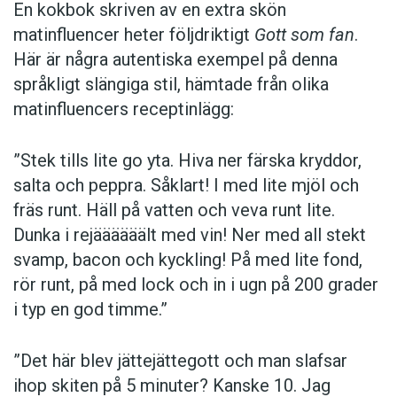
En kokbok ­skriven av en extra skön
matinfluencer heter följd­riktigt
Gott som fan
.
Här är några autentiska ­exempel på denna
språkligt slängiga stil, ­hämtade från olika
matinfluencers receptinlägg:
”Stek tills lite go yta. Hiva ner färska kryddor,
salta och peppra. Såklart! I med lite mjöl och
fräs runt. Häll på vatten och veva runt lite.
Dunka i rejäääääält med vin! Ner med all stekt
svamp, bacon och kyckling! På med lite fond,
rör runt, på med lock och in i ugn på 200 grader
i typ en god timme.”
”Det här blev jättejättegott och man slafsar
ihop skiten på 5 minuter? Kanske 10. Jag