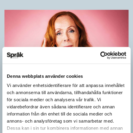
Denna webbplats använder cookies
Rör inte mitt asså!
Vi använder enhetsidentifierare för att anpassa innehållet
och annonserna till användarna, tillhandahålla funktioner
KRÖNIKOR
för sociala medier och analysera vår trafik. Vi
Vet ni vad småord är? Ja, det är små ord. Låt mig förklara vad
vidarebefordrar även sådana identifierare och annan
jag i dag menar med småord. Jag vet att jag i…
information från din enhet till de sociala medier och
annons- och analysföretag som vi samarbetar med.
Dessa kan i sin tur kombinera informationen med annan