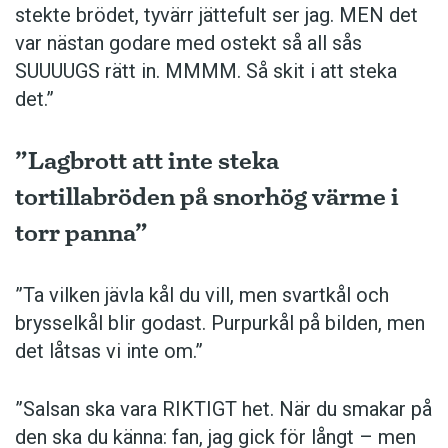
stekte brödet, tyvärr jättefult ser jag. MEN det
var nästan godare med ostekt så all sås
SUUUUGS rätt in. MMMM. Så skit i att steka
det.”
”Lagbrott att inte steka
tortillabröden på snorhög värme i
torr panna”
”Ta vilken jävla kål du vill, men svartkål och
brysselkål blir ­godast. ­Purpurkål på bilden, men
det låtsas vi inte om.”
”Salsan ska vara ­RIKTIGT het. När du smakar på
den ska du känna: fan, jag gick för långt – men