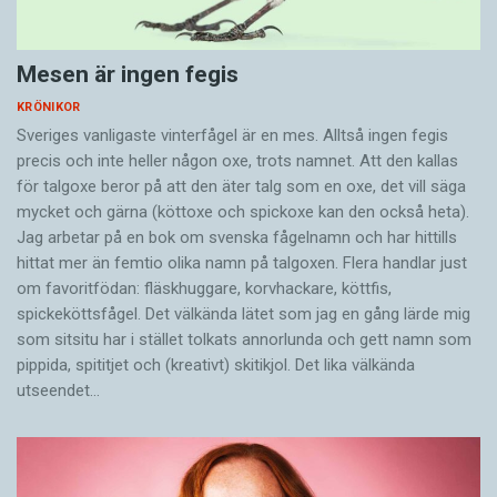
Mesen är ingen fegis
KRÖNIKOR
Sveriges vanligaste vinterfågel är en mes. Alltså ingen fegis
precis och inte heller någon oxe, trots namnet. Att den kallas
för talgoxe beror på att den äter talg som en oxe, det vill säga
mycket och gärna (köttoxe och spickoxe kan den också heta).
Jag arbetar på en bok om svenska fågelnamn och har hittills
hittat mer än femtio olika namn på talgoxen. Flera handlar just
om favoritfödan: fläskhuggare, korvhackare, köttfis,
spickeköttsfågel. Det välkända lätet som jag en gång lärde mig
som sitsitu har i stället tolkats annorlunda och gett namn som
pippida, spititjet och (kreativt) skitikjol. Det lika välkända
utseendet…