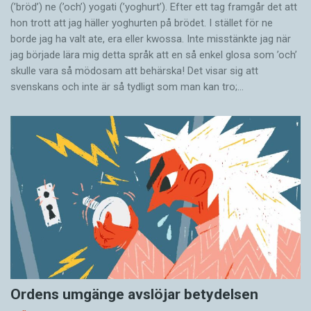
(’bröd’) ne (’och’) yogati (’yoghurt’). Efter ett tag framgår det att
hon trott att jag häller yoghurten på brödet. I stället för ne
borde jag ha valt ate, era eller kwossa. Inte misstänkte jag när
jag började lära mig detta språk att en så enkel glosa som ’och’
skulle vara så mödosam att behärska! Det visar sig att
svenskans och inte är så tydligt som man kan tro;…
Ordens umgänge avslöjar betydelsen