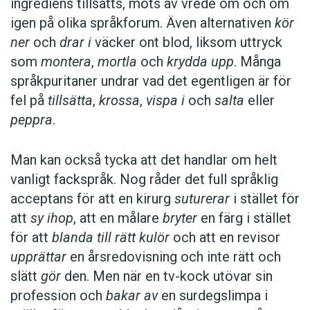
ingrediens tillsätts, möts av vrede om och om
igen på olika språkforum. Även alternativen
kör
ner
och
drar i
väcker ont blod, liksom uttryck
som
montera
,
mortla
och
krydda upp
. Många
språkpuritaner undrar vad det egentligen är för
fel på
tillsätta
,
krossa
,
vispa i
och
salta
eller
peppra
.
Man kan också tycka att det handlar om helt
vanligt fackspråk. Nog råder det full språklig
acceptans för att en kirurg
suturerar
i stället för
att
sy ihop
, att en målare
bryter
en färg i stället
för att
blanda till rätt kulör
och att en revisor
upprättar
en årsredovisning och inte rätt och
slätt
gör
den. Men när en tv-kock utövar sin
profession och
bakar av
en surdegslimpa i