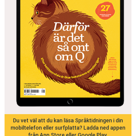
kanske anpassa sig till pionjärsituationen och
välja en typ av lösning; när sedan landet blir
mera känt och vi vänjer oss vid att läsa
författare därifrån kan man göra på ett annat
sätt.
Temlan blev mitt fall den gången. Det var nog
bra. Men jag kan fortfarande grubbla på hur den
borde ha översatts.
Du vet väl att du kan läsa Språktidningen i din
mobiltelefon eller surfplatta? Ladda ned appen
från App Store eller Google Play.