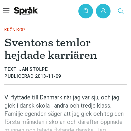
KRÖNIKOR
Sventons temlor
Hem
hejdade karriären
Artiklar
Krönikor
TEXT: JAN STOLPE
PUBLICERAD 2013-11-09
Språkfrågor
Skrivtips
Vi flyttade till Danmark när jag var sju, och jag
Bokrecensioner
gick i dansk skola i andra och tredje klass.
Kviss
Familjelegenden säger att jag gick och teg den
första månaden i skolan och därefter öppnade
Podden
munnen och talade flytande danska. Jag