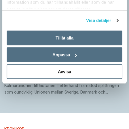
information som du har tillhandahållit eller som de har
samlat in när du har använt deras tjänster.
Visa detaljer
Tillåt alla
Anpassa
Arvet från Gustav Vasa lever än i dag
Avvisa
KRÖNIKOR
När Gustav Vasa den 6 juni 1523 ­valdes till kung förpassades
Kalmar­unionen till historien. I efterhand framstod splittringen
som ound­viklig. ­Unionen ­mellan Sverige, Danmark och…