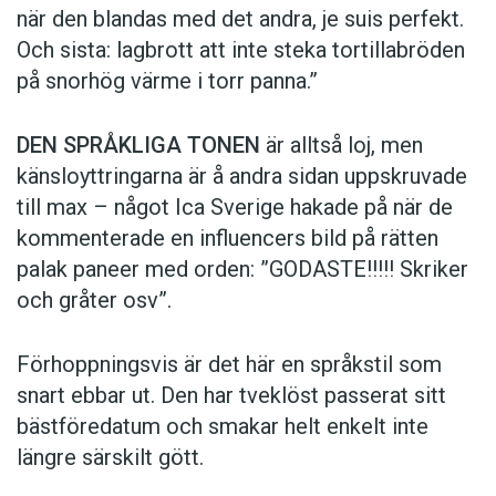
när den blandas med det andra, je suis perfekt.
Och sista: lagbrott att inte steka tortillabröden
på snorhög värme i torr panna.”
DEN SPRÅKLIGA TONEN
är alltså loj, men
känsloyttringarna är å andra sidan uppskruvade
till max – något Ica Sverige hakade på när de
kommen­terade en influencers bild på rätten
palak paneer med orden: ­”GODASTE!!!!! Skriker
och gråter osv”.
Förhoppningsvis är det här en språkstil som
snart ebbar ut. Den har tveklöst passerat sitt
bästföredatum och smakar helt enkelt inte
längre särskilt gött.