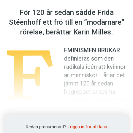
Anmäl till språkpolisen
För 120 år sedan sådde Frida
Föreslå nyord
Stéenhoff ett frö till en ”modärnare”
Annonsera
F
rörelse, berättar Karin Milles.
Prenumerera
Läs Språktidningen digitalt
EMINISMEN BRUKAR
Press
definieras som den
radikala idén att kvinnor
är människor. I år är det
jämnt 120 år sedan
begreppet anses ha
lanserats i Sverige. Äran
för detta ges till Frida
Stéenhoff.
Redan prenumerant?
Logga in för att läsa