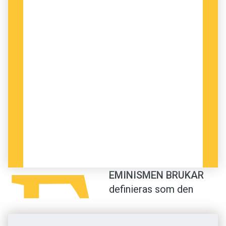
var en som kände sig tillplattad. Hennes referat
blev minst sagt syrligt. När hon skrev att ”hvarje
ord öppnar tankevidder af ett förbluffande
perspektiv”, var det inte menat som en
komplimang.
MEN ÄVEN OM
Frida Stéenhoff ofta pekas ut
som den som lanserade begreppet
feminism
i Sverige, så var hon inte först med att använda
det.
F
Redan 1894 hade det stått i en svensk tidning
EMINISMEN BRUKAR
att feminist var ”det namn, under vilket
definieras som den
qvinnoemancipationens nuvarande adepter
radikala idén att kvinnor
arbeta”. Och 1897 skrev en annan tidning om
är människor. I år är det
feminismen att ”den underliga rörelsen vinner