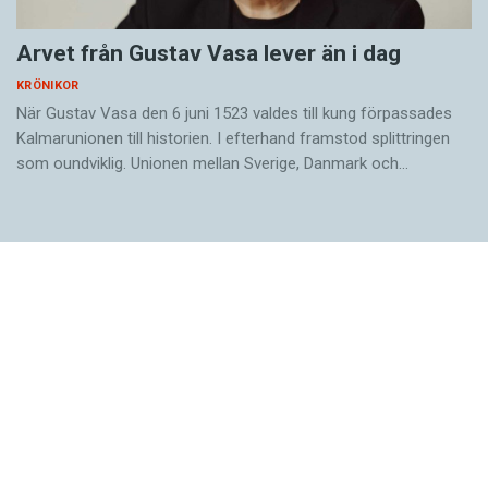
Arvet från Gustav Vasa lever än i dag
KRÖNIKOR
När Gustav Vasa den 6 juni 1523 ­valdes till kung förpassades
Kalmar­unionen till historien. I efterhand framstod splittringen
som ound­viklig. ­Unionen ­mellan Sverige, Danmark och…