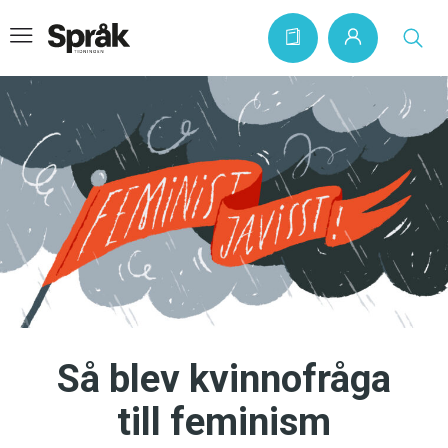
Hem
Artiklar
Krönikor
Språkfrågor
Skrivtips
Bokrecensioner
Så blev kvinnofråga
Kviss
till feminism
Podden