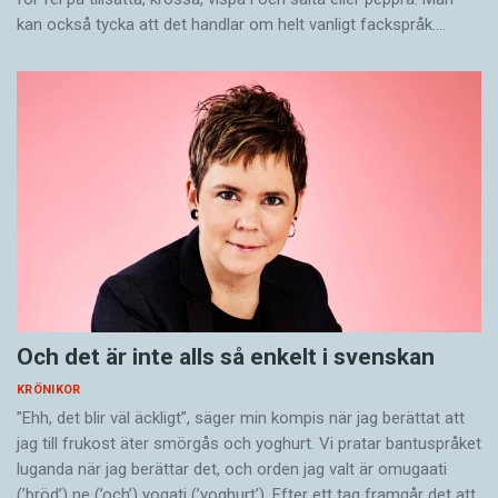
kan också tycka att det handlar om helt vanligt fackspråk.…
Och det är inte alls så enkelt i svenskan
KRÖNIKOR
”Ehh, det blir väl äckligt”, säger min kompis när jag berättat att
jag till frukost äter smörgås och yoghurt. Vi pratar bantuspråket
luganda när jag berättar det, och orden jag valt är omugaati
(’bröd’) ne (’och’) yogati (’yoghurt’). Efter ett tag framgår det att