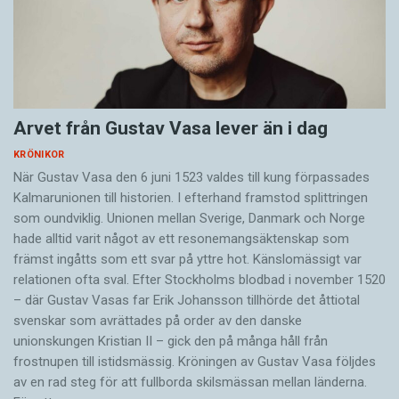
Arvet från Gustav Vasa lever än i dag
KRÖNIKOR
När Gustav Vasa den 6 juni 1523 ­valdes till kung förpassades
Kalmar­unionen till historien. I efterhand framstod splittringen
som ound­viklig. ­Unionen ­mellan Sverige, Danmark och ­Norge
hade alltid varit något av ett resonemangs­äkten­skap som
främst ingåtts som ett svar på yttre hot. ­Känslomässigt var
rela­tionen ofta sval. Efter Stockholms blodbad i novem­ber 1520
– där Gustav ­Vasas far Erik ­Johans­son tillhörde det åttiotal
svenskar som avrättades på order av den danske
unionskungen Kristian II – gick den på många håll från
frostnupen till istidsmässig. Kröningen av Gustav Vasa följdes
av en rad steg för att fullborda skilsmässan mellan länderna.