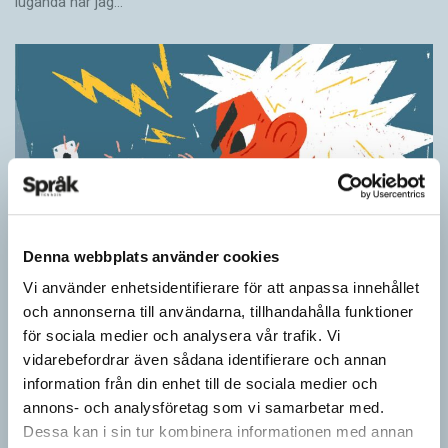
luganda när jag…
Denna webbplats använder cookies
Vi använder enhetsidentifierare för att anpassa innehållet
Ordens umgänge avslöjar betydelsen
och annonserna till användarna, tillhandahålla funktioner
KRÖNIKOR
för sociala medier och analysera vår trafik. Vi
”Du kan begripa ett ord genom att titta på vilka det umgås med”
vidarebefordrar även sådana identifierare och annan
– ungefär så sa den brittiske språkvetaren John Rupert Firth
information från din enhet till de sociala medier och
(1890–1960) om…
annons- och analysföretag som vi samarbetar med.
Dessa kan i sin tur kombinera informationen med annan