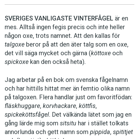
SVERIGES VANLIGASTE VINTERFÅGEL
är en
mes. Alltså ingen fegis precis och inte heller
någon oxe, trots namnet. Att den kallas för
talgoxe
beror på att den äter talg som en oxe,
det vill säga mycket och gärna (
köttoxe
och
spickoxe
kan den också heta).
Jag arbetar på en bok om svenska fågelnamn
och har hittills hittat mer än femtio olika namn
på talgoxen. Flera handlar just om favoritfödan:
fläskhuggare
,
korvhackare
,
köttfis
,
spickeköttsfågel
. Det välkända lätet som jag en
gång lärde mig som
sitsitu
har i stället tolkats
annorlunda och gett namn som
pippida
,
spititjet