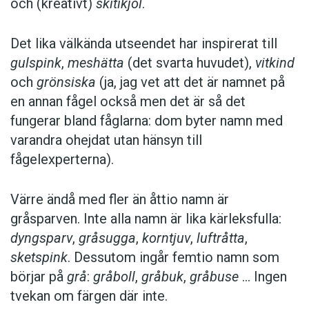
och (kreativt)
skitikjol
.
Det lika välkända utseendet har inspirerat till
gulspink
,
meshätta
(det svarta huvudet),
vitkind
och
grönsiska
(ja, jag vet att det är namnet på
en ­annan fågel också men det är så det
fungerar bland fåglarna: dom byter namn med
var­andra ohejdat utan hänsyn till
fågelexperterna).
Värre ändå med fler än åttio namn är
gråsparven. Inte alla namn är lika kärleks­fulla:
dyngsparv
,
gråsugga
,
korntjuv
,
luftråtta
,
sketspink
. Dessutom ingår femtio namn som
börjar på
grå
:
gråboll
,
gråbuk
,
gråbuse
… Ingen
tvekan om färgen där inte.