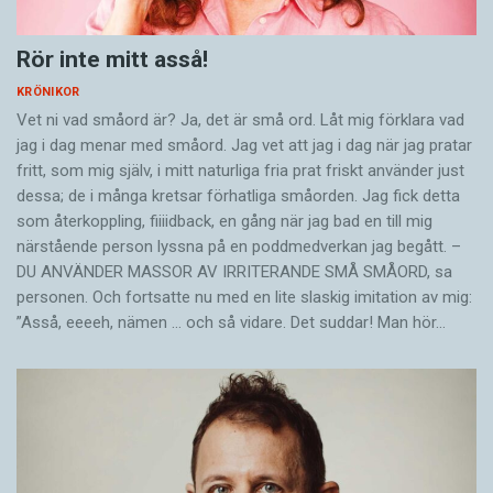
Rör inte mitt asså!
KRÖNIKOR
Vet ni vad småord är? Ja, det är små ord. Låt mig förklara vad
jag i dag menar med småord. Jag vet att jag i dag när jag pratar
fritt, som mig själv, i mitt naturliga fria prat friskt använder just
dessa; de i många kretsar förhatliga småorden. Jag fick detta
som återkoppling, fiiiidback, en gång när jag bad en till mig
närstående person lyssna på en poddmedverkan jag begått. –
DU ANVÄNDER MASSOR AV IRRITERANDE SMÅ SMÅORD, sa
personen. Och fortsatte nu med en lite slaskig imitation av mig:
”Asså, eeeeh, nämen … och så vidare. Det suddar! Man hör…