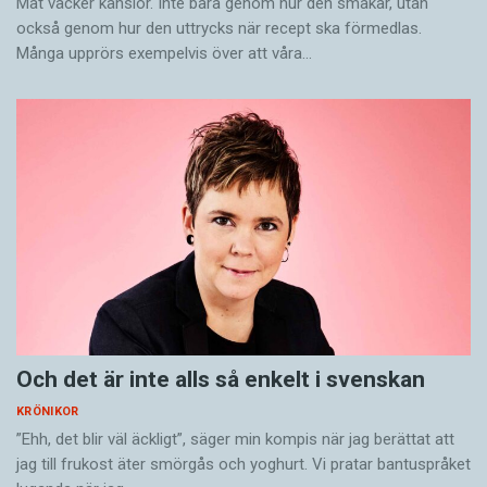
Mat väcker känslor. Inte bara genom hur den smakar, utan
också genom hur den uttrycks när recept ska förmedlas.
Många upprörs exempelvis över att våra…
Och det är inte alls så enkelt i svenskan
KRÖNIKOR
”Ehh, det blir väl äckligt”, säger min kompis när jag berättat att
jag till frukost äter smörgås och yoghurt. Vi pratar bantuspråket