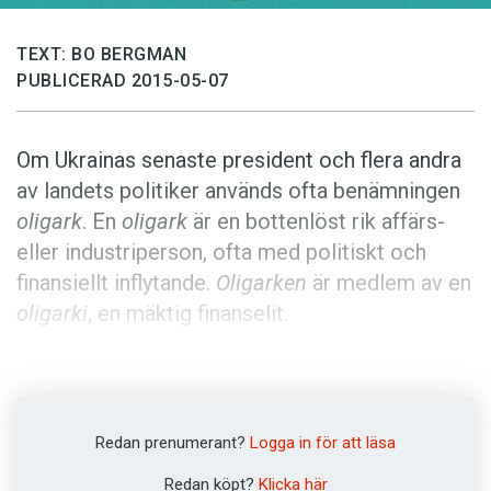
Anmäl till språkpolisen
Föreslå nyord
TEXT: BO BERGMAN
PUBLICERAD 2015-05-07
Annonsera
Prenumerera
Om Ukrainas senaste president och flera andra
Läs Språktidningen digitalt
av landets politiker används ofta benämningen
Press
oligark
. En
oligark
är en bottenlöst rik affärs-
eller industriperson, ofta med politiskt och
finansiellt inflytande.
Oligarken
är medlem av en
oligarki
, en mäktig finanselit.
Ordet
oligarki
betecknade från början en
styrelseform där makten innehas av ett fåtal,
men på 1800-talet kom det också att användas
Redan prenumerant?
Logga in för att läsa
om en liten grupp som styr med hjälp av kapital
Redan köpt?
Klicka här