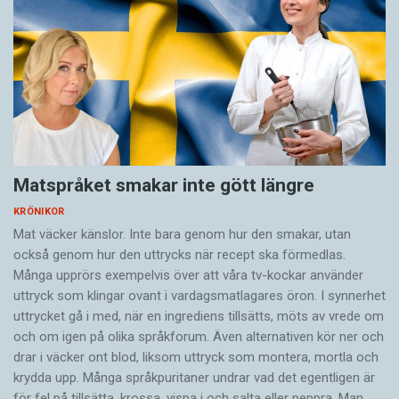
Matspråket smakar inte gött längre
KRÖNIKOR
Mat väcker känslor. Inte bara genom hur den smakar, utan
också genom hur den uttrycks när recept ska förmedlas.
Många upprörs exempelvis över att våra tv-kockar använder
uttryck som klingar ovant i vardagsmatlagares öron. I synnerhet
uttrycket gå i med, när en ingrediens tillsätts, möts av vrede om
och om igen på olika språkforum. Även alternativen kör ner och
drar i väcker ont blod, liksom uttryck som montera, mortla och
krydda upp. Många språkpuritaner undrar vad det egentligen är
för fel på tillsätta, krossa, vispa i och salta eller peppra. Man