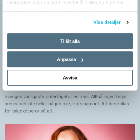
information som du har tillhandahållit eller som de har
samlat in när du har använt deras tjänster.
Visa detaljer
Tillåt alla
Anpassa
Avvisa
Mesen är ingen fegis
KRÖNIKOR
Sveriges vanligaste vinterfågel är en mes. Alltså ingen fegis
precis och inte heller någon oxe, trots namnet. Att den kallas
för talgoxe beror på att…