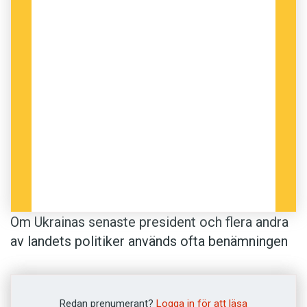
Om Ukrainas senaste president och flera andra
av landets politiker används ofta benämningen
oligark
. En
oligark
är en bottenlöst rik affärs-
eller industriperson, ofta med politiskt och
finansiellt inflytande.
Oligarken
är medlem av en
Redan prenumerant?
Logga in för att läsa