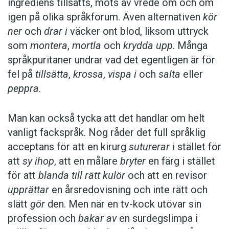
ingrediens tillsätts, möts av vrede om och om
igen på olika språkforum. Även alternativen
kör
ner
och
drar i
väcker ont blod, liksom uttryck
som
montera
,
mortla
och
krydda upp
. Många
språkpuritaner undrar vad det egentligen är för
fel på
tillsätta
,
krossa
,
vispa i
och
salta
eller
peppra
.
Man kan också tycka att det handlar om helt
vanligt fackspråk. Nog råder det full språklig
acceptans för att en kirurg
suturerar
i stället för
att
sy ihop
, att en målare
bryter
en färg i stället
för att
blanda till rätt kulör
och att en revisor
upprättar
en årsredovisning och inte rätt och
slätt
gör
den. Men när en tv-kock utövar sin
profession och
bakar av
en surdegslimpa i