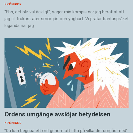
KRÖNIKOR
”Ehh, det blir väl äckligt”, säger min kompis när jag berättat att
jag till frukost äter smörgås och yoghurt. Vi pratar bantuspråket
luganda när jag…
Ordens umgänge avslöjar betydelsen
KRÖNIKOR
”Du kan begripa ett ord genom att titta på vilka det umgås med”