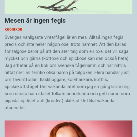
Mesen är ingen fegis
KRÖNIKOR
Sveriges vanligaste vinterfågel är en mes. Alltså ingen fegis
precis och inte heller någon oxe, trots namnet. Att den kallas
för talgoxe beror på att den äter talg som en oxe, det vill säga
mycket och gärna (köttoxe och spickoxe kan den också heta).
Jag arbetar på en bok om svenska fågelnamn och har hittills
hittat mer än femtio olika namn på talgoxen. Flera handlar just
om favoritfödan: fläskhuggare, korvhackare, köttfis,
spickeköttsfågel. Det välkända lätet som jag en gång lärde mig
som sitsitu har i stället tolkats annorlunda och gett namn som
pippida, spititjet och (kreativt) skitikjol. Det lika välkända
utseendet…