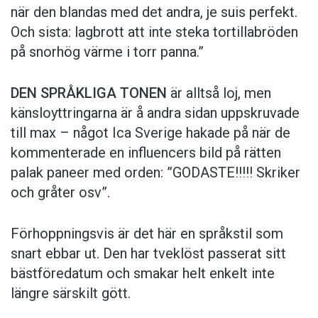
när den blandas med det andra, je suis perfekt.
Och sista: lagbrott att inte steka tortillabröden
på snorhög värme i torr panna.”
DEN SPRÅKLIGA TONEN
är alltså loj, men
känsloyttringarna är å andra sidan uppskruvade
till max – något Ica Sverige hakade på när de
kommen­terade en influencers bild på rätten
palak paneer med orden: ­”GODASTE!!!!! Skriker
och gråter osv”.
Förhoppningsvis är det här en språkstil som
snart ebbar ut. Den har tveklöst passerat sitt
bästföredatum och smakar helt enkelt inte
längre särskilt gött.