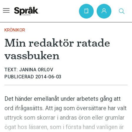
KRÖNIKOR
Min redaktör ratade
Hem
vassbuken
Artiklar
Krönikor
TEXT: JANINA ORLOV
PUBLICERAD 2014-06-03
Språkfrågor
Skrivtips
Det händer emellanåt under arbetets­ gång att
Bokrecensioner
ord ifrågasätts. Att jag som översättare har valt
Kviss
uttryck som skorrar
i andras öron eller grumlar
Podden
ögat hos läsaren, som i första hand vanligen är