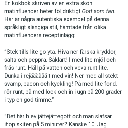
En kokbok ­skriven av en extra skön
matinfluencer heter följd­riktigt
Gott som fan
.
Här är några autentiska ­exempel på denna
språkligt slängiga stil, ­hämtade från olika
matinfluencers receptinlägg:
”Stek tills lite go yta. Hiva ner färska kryddor,
salta och peppra. Såklart! I med lite mjöl och
fräs runt. Häll på vatten och veva runt lite.
Dunka i rejäääääält med vin! Ner med all stekt
svamp, bacon och kyckling! På med lite fond,
rör runt, på med lock och in i ugn på 200 grader
i typ en god timme.”
”Det här blev jättejättegott och man slafsar
ihop skiten på 5 minuter? Kanske 10. Jag