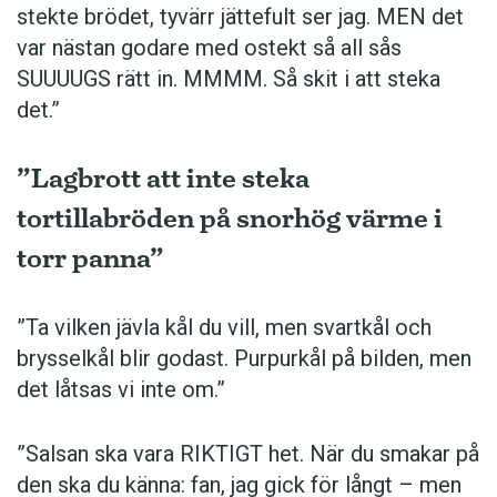
stekte brödet, tyvärr jättefult ser jag. MEN det
var nästan godare med ostekt så all sås
SUUUUGS rätt in. MMMM. Så skit i att steka
det.”
”Lagbrott att inte steka
tortillabröden på snorhög värme i
torr panna”
”Ta vilken jävla kål du vill, men svartkål och
brysselkål blir ­godast. ­Purpurkål på bilden, men
det låtsas vi inte om.”
”Salsan ska vara ­RIKTIGT het. När du smakar på
den ska du känna: fan, jag gick för långt – men