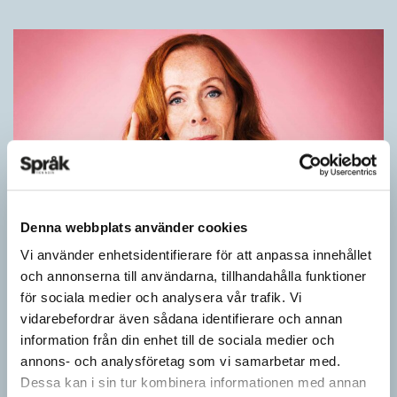
Denna webbplats använder cookies
Rör inte mitt asså!
Vi använder enhetsidentifierare för att anpassa innehållet
och annonserna till användarna, tillhandahålla funktioner
KRÖNIKOR
för sociala medier och analysera vår trafik. Vi
Vet ni vad småord är? Ja, det är små ord. Låt mig förklara vad
vidarebefordrar även sådana identifierare och annan
jag i dag menar med småord. Jag vet att jag i…
information från din enhet till de sociala medier och
annons- och analysföretag som vi samarbetar med.
Dessa kan i sin tur kombinera informationen med annan