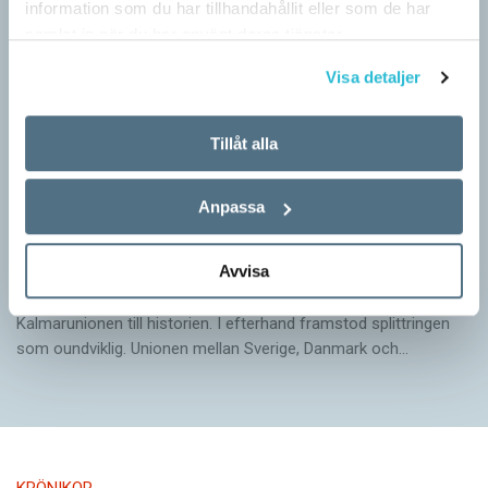
information som du har tillhandahållit eller som de har
samlat in när du har använt deras tjänster.
Visa detaljer
Tillåt alla
Anpassa
Arvet från Gustav Vasa lever än i dag
Avvisa
KRÖNIKOR
När Gustav Vasa den 6 juni 1523 ­valdes till kung förpassades
Kalmar­unionen till historien. I efterhand framstod splittringen
som ound­viklig. ­Unionen ­mellan Sverige, Danmark och…