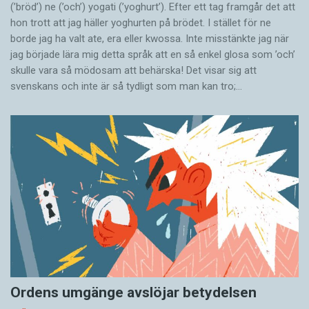
(’bröd’) ne (’och’) yogati (’yoghurt’). Efter ett tag framgår det att
hon trott att jag häller yoghurten på brödet. I stället för ne
borde jag ha valt ate, era eller kwossa. Inte misstänkte jag när
jag började lära mig detta språk att en så enkel glosa som ’och’
skulle vara så mödosam att behärska! Det visar sig att
svenskans och inte är så tydligt som man kan tro;…
Ordens umgänge avslöjar betydelsen