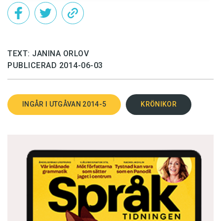
världen varken större eller märkligare. Vad hade
hänt om Joyce hade sänt in
Finnegans Wake
i
dag?
TEXT: JANINA ORLOV
PUBLICERAD 2014-06-03
Janina Orlov är översättare från ryska och
finska till svenska.
INGÅR I UTGÅVAN 2014-5
KRÖNIKOR