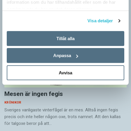
information som du har tillhandahållit eller som de har
(1890–1960) om…
samlat in när du har använt deras tjänster.
Visa detaljer
Tillåt alla
Anpassa
Avvisa
Mesen är ingen fegis
KRÖNIKOR
Sveriges vanligaste vinterfågel är en mes. Alltså ingen fegis
precis och inte heller någon oxe, trots namnet. Att den kallas
för talgoxe beror på att…