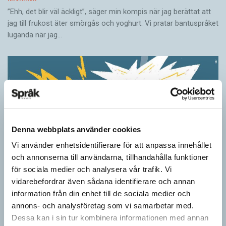
”Ehh, det blir väl äckligt”, säger min kompis när jag berättat att
jag till frukost äter smörgås och yoghurt. Vi pratar bantuspråket
luganda när jag…
Denna webbplats använder cookies
Vi använder enhetsidentifierare för att anpassa innehållet
och annonserna till användarna, tillhandahålla funktioner
för sociala medier och analysera vår trafik. Vi
vidarebefordrar även sådana identifierare och annan
Ordens umgänge avslöjar betydelsen
information från din enhet till de sociala medier och
KRÖNIKOR
annons- och analysföretag som vi samarbetar med.
”Du kan begripa ett ord genom att titta på vilka det umgås med”
Dessa kan i sin tur kombinera informationen med annan
– ungefär så sa den brittiske språkvetaren John Rupert Firth