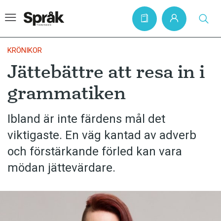
KRÖNIKOR
Jättebättre att resa in i
Hem
grammatiken
Artiklar
Krönikor
Ibland är inte färdens mål det
viktigaste. En väg kantad av adverb
Språkfrågor
och förstärkande förled kan vara
Skrivtips
mödan jättevärdare.
Bokrecensioner
Kviss
Podden