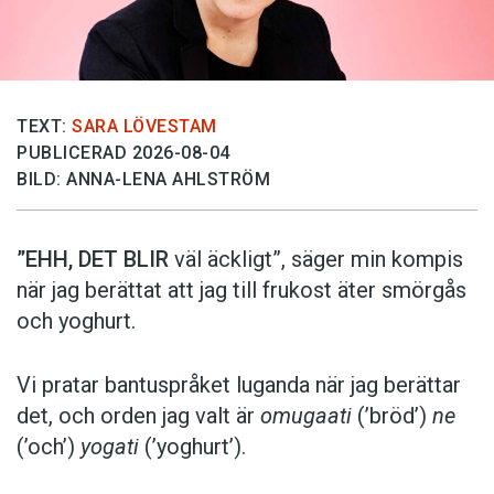
TEXT:
SARA LÖVESTAM
PUBLICERAD 2026-08-04
BILD: ANNA-LENA AHLSTRÖM
”EHH, DET BLIR
väl äckligt”, säger min kompis
när jag berättat att jag till frukost äter smörgås
och yoghurt.
Vi pratar bantuspråket luganda när jag berättar
det, och orden jag valt är
omugaati
(’bröd’)
ne
(’och’)
yogati
(’yoghurt’).