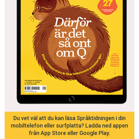
från början hade jag aldrig fått njuta av denna
upptäcktsresa, som för mig är det som får
grammatik att pirra i magen. Eller som min elev
skulle ha skaldat, om hon varit Karin Boye:
Vägen är mödan jättevärdare.
Du vet väl att du kan läsa Språktidningen i din
mobiltelefon eller surfplatta? Ladda ned appen
från App Store eller Google Play.