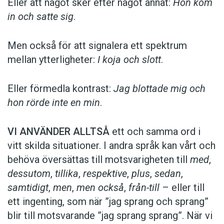
Eller att något sker efter något annat:
Hon kom
in och satte sig
.
Men också för att signalera ett spektrum
mellan ytterligheter:
I koja och slott
.
Eller förmedla kontrast:
Jag blottade mig och
hon rörde inte en min
.
VI ANVÄNDER ALLTSÅ
ett och samma ord i
vitt skilda situationer. I andra språk kan vårt och
behöva översättas till motsvarigheten till
med
,
dessutom
,
tillika
,
respektive
,
plus
,
sedan
,
samtidigt
,
men
,
men också
,
från-till
– eller till
ett ingenting, som när ”jag sprang och sprang”
blir till motsvarande ”jag sprang sprang”. När vi