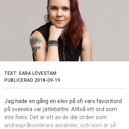
Anmäl till språkpolisen
Föreslå nyord
Annonsera
Prenumerera
Läs Språktidningen digitalt
Press
TEXT: SARA LÖVESTAM
PUBLICERAD 2018-09-19
Jag hade en gång en elev på sfi vars favoritord
på svenska var
jättebättre
. Alltså ett ord som
inte finns. Det är ett av de där orden som
andraspråksinlärare använder, och som är så