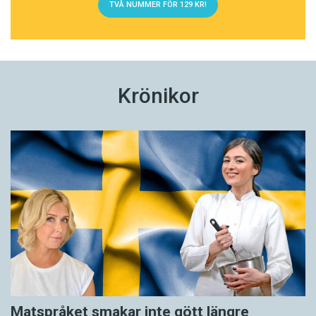
TVÅ NUMMER FÖR 129 KR!
Krönikor
Matspråket smakar inte gött längre