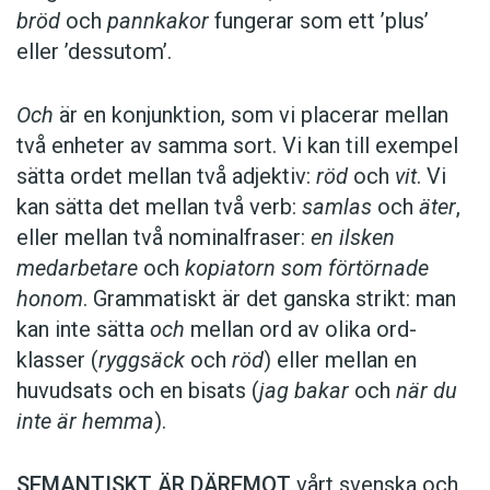
bröd
och
pannkakor
fungerar som ett ’plus’
eller ’dessutom’.
Och
är en konjunktion, som vi placerar ­mellan
två enheter av samma sort. Vi kan till exempel
sätta ordet mellan två adjektiv:
röd
och
vit
. Vi
kan sätta det mellan två verb:
­samlas
och
äter
,
eller mellan två nominal­fraser:
en ilsken
medarbetare
och
kopiatorn som förtörnade
honom
. Grammatiskt är det ganska strikt: man
kan inte sätta
och
mellan ord av olika ord­
klasser (
ryggsäck
och
röd
) eller mellan en
huvudsats och en bisats (
jag bakar
och
när du
inte är hemma
).
SEMANTISKT ÄR DÄREMOT
vårt svenska och