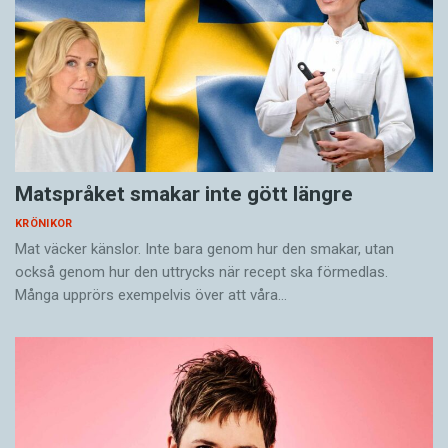
estetik jag vill ge uttryck för, utan en annans.
Som översättare yttrar jag mig utifrån mig själv,
med de medel som står till mitt förfogande,
men inte som mig själv, utan som om jag vore
en annan.
Alva Dahl är översättare från engelska och
Matspråket smakar inte gött längre
norska till svenska.
KRÖNIKOR
Mat väcker känslor. Inte bara genom hur den smakar, utan
också genom hur den uttrycks när recept ska förmedlas.
Många upprörs exempelvis över att våra…