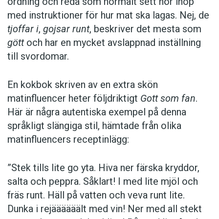
ordning och reda som normalt sett hör ihop
med instruktioner för hur mat ska lagas. Nej, de
tjoffar i
,
gojsar runt
, beskriver det mesta som
gött
och har en mycket avslappnad inställning
till svordomar.
En kokbok ­skriven av en extra skön
matinfluencer heter följd­riktigt
Gott som fan
.
Här är några autentiska ­exempel på denna
språkligt slängiga stil, ­hämtade från olika
matinfluencers receptinlägg:
”Stek tills lite go yta. Hiva ner färska kryddor,
salta och peppra. Såklart! I med lite mjöl och
fräs runt. Häll på vatten och veva runt lite.
Dunka i rejäääääält med vin! Ner med all stekt