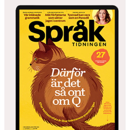
och kontrollförlust som huvudpersonen
upplever i sitt olyckliga vardagsliv.
Parallellt med det här försöket att känna in
källtexten växer min grovöversättning fram, en
underlig form av textuellt råmaterial. Här och
där bryter främmande språk in i svenskan, och
många ord eller fraser har jag markerat som
ofärdiga, kanske med en rad frågetecken eller
med färgöverstrykning.
Till slut kommer jag dock alltid till den
gensvarande fasen. Nu måste jag lägga ifrån
mig källtexten och återvända till min egen värld.
Jag måste börja tala med min svenska röst,