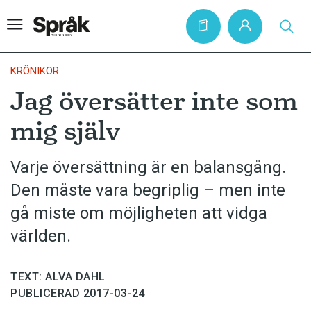
KRÖNIKOR
Jag översätter inte som
Hem
mig själv
Artiklar
Krönikor
Varje översättning är en balansgång.
Den måste vara begriplig – men inte
Språkfrågor
gå miste om möjligheten att vidga
Skrivtips
världen.
Bokrecensioner
Kviss
TEXT: ALVA DAHL
Podden
PUBLICERAD 2017-03-24