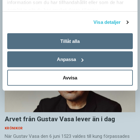
Rör inte mitt asså!
information som du har tillhandahållit eller som de har
samlat in när du har använt deras tjänster.
KRÖNIKOR
Vet ni vad småord är? Ja, det är små ord. Låt mig förklara vad
Visa detaljer
jag i dag menar med småord. Jag vet att jag i…
Tillåt alla
Anpassa
Avvisa
Arvet från Gustav Vasa lever än i dag
KRÖNIKOR
När Gustav Vasa den 6 juni 1523 ­valdes till kung förpassades