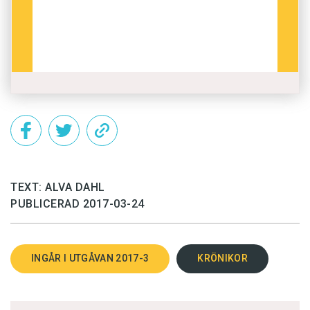
Det kan handla om långa, invecklade meningar
som jag måste tränga in i utifrån de
konventioner som råder i källspråket innan jag
kan stuva om dem i lämplig svensk form. Men
också enkla fraser som engelskans smidiga
uttryck
to find yourself …
saknar en given
svensk motsvarighet. I Virginia Woolfs novell
Lappin and Lapinova
finns ett exempel:
TEXT: ALVA DAHL
PUBLICERAD 2017-03-24
Large pieces of furniture jutted out at odd
angles and she found herself knocking against
them.
INGÅR I UTGÅVAN 2017-3
KRÖNIKOR
Konstruktionen med
found herself
tolkar jag här
som ett effektivt sätt att betona den förvirring