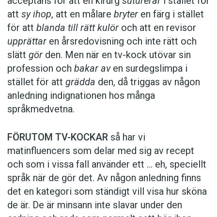
acceptans för att en kirurg
suturerar
i stället för
att
sy ihop
, att en målare
bryter
en färg i stället
för att
blanda till rätt kulör
och att en revisor
upprättar
en årsredovisning och inte rätt och
slätt
gör
den. Men när en tv-kock utövar sin
profession och
bakar av
en surdegslimpa i
stället för att
grädda
den, då triggas av någon
anledning indignationen hos många
språkmedvetna.
FÖRUTOM TV-KOCKAR
så har vi
matinfluencers som delar med sig av recept
och som i vissa fall ­använder ett … eh, speciellt
språk när de gör det. Av någon anledning finns
det en kategori som ständigt vill visa hur sköna
de är. De är minsann inte slavar under den