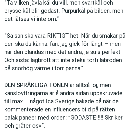
”Ta vilken jävla kål du vill, men svartkål och
brysselkål blir ­godast. ­Purpurkål på bilden, men
det låtsas vi inte om.”
”Salsan ska vara ­RIKTIGT het. När du smakar på
den ska du känna: fan, jag gick för långt – men
när den blandas med det andra, je suis perfekt.
Och sista: lagbrott att inte steka tortillabröden
på snorhög värme i torr panna.”
DEN SPRÅKLIGA TONEN
är alltså loj, men
känsloyttringarna är å andra sidan uppskruvade
till max – något Ica Sverige hakade på när de
kommen­terade en influencers bild på rätten
palak paneer med orden: ­”GODASTE!!!!! Skriker
och gråter osv”.