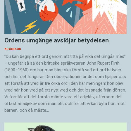
Ordens umgänge avslöjar betydelsen
KRÖNIKOR
”Du kan begripa ett ord genom att titta på vilka det umgås med”
– ungefär så sa den brittiske språkvetaren John Rupert Firth
(1890–1960) om hur man bäst ska förstå vad ett ord betyder
och hur det fungerar. Den ­observationen är det som hjälper oss
att förstå att vred är tre olika ord i den här meningen: hon blev
vred när hon vred på ett nytt vred och det lossnade från dörren.
Vi förstår att det första måste vara ett adjektiv, eftersom det
oftast är adjektiv som man blir, och för att vi kan byta hon mot
barnen, och då måste…