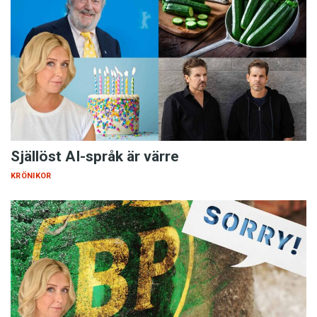
Själlöst AI-språk är värre
KRÖNIKOR