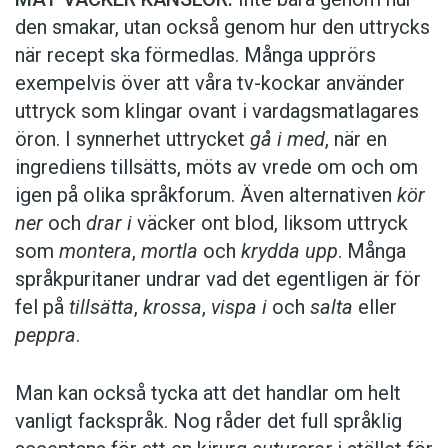
den smakar, utan också genom hur den uttrycks
när recept ska förmedlas. Många upprörs
exempelvis över att våra tv-kockar använder
uttryck som klingar ovant i vardagsmatlagares
öron. I synnerhet uttrycket
gå i med
, när en
ingrediens tillsätts, möts av vrede om och om
igen på olika språkforum. Även alternativen
kör
ner
och
drar i
väcker ont blod, liksom uttryck
som
montera
,
mortla
och
krydda upp
. Många
språkpuritaner undrar vad det egentligen är för
fel på
tillsätta
,
krossa
,
vispa i
och
salta
eller
peppra
.
Man kan också tycka att det handlar om helt
vanligt fackspråk. Nog råder det full språklig