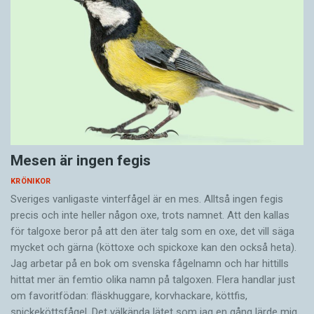
Mesen är ingen fegis
KRÖNIKOR
Sveriges vanligaste vinterfågel är en mes. Alltså ingen fegis
precis och inte heller någon oxe, trots namnet. Att den kallas
för talgoxe beror på att den äter talg som en oxe, det vill säga
mycket och gärna (köttoxe och spickoxe kan den också heta).
Jag arbetar på en bok om svenska fågelnamn och har hittills
hittat mer än femtio olika namn på talgoxen. Flera handlar just
om favoritfödan: fläskhuggare, korvhackare, köttfis,
spickeköttsfågel. Det välkända lätet som jag en gång lärde mig