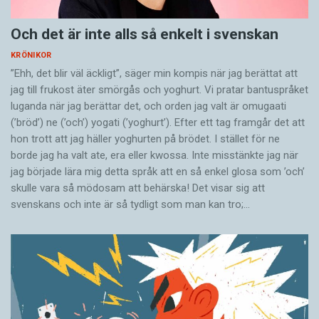
Och det är inte alls så enkelt i svenskan
KRÖNIKOR
”Ehh, det blir väl äckligt”, säger min kompis när jag berättat att
jag till frukost äter smörgås och yoghurt. Vi pratar bantuspråket
luganda när jag berättar det, och orden jag valt är omugaati
(’bröd’) ne (’och’) yogati (’yoghurt’). Efter ett tag framgår det att
hon trott att jag häller yoghurten på brödet. I stället för ne
borde jag ha valt ate, era eller kwossa. Inte misstänkte jag när
jag började lära mig detta språk att en så enkel glosa som ’och’
skulle vara så mödosam att behärska! Det visar sig att
svenskans och inte är så tydligt som man kan tro;…