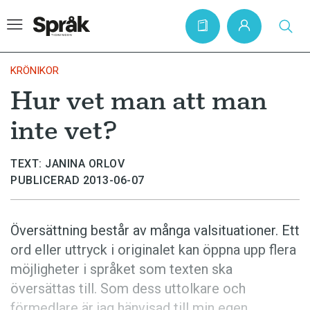
KRÖNIKOR
Hur vet man att man
Hem
inte vet?
Artiklar
Krönikor
TEXT: JANINA ORLOV
PUBLICERAD 2013-06-07
Språkfrågor
Skrivtips
Översättning består av många valsituationer. Ett
Bokrecensioner
ord eller uttryck i originalet kan öppna upp flera
Kviss
möjligheter i språket som texten ska
översättas till. Som dess uttolkare och
Podden
förmedlare är jag hänvisad till min egen