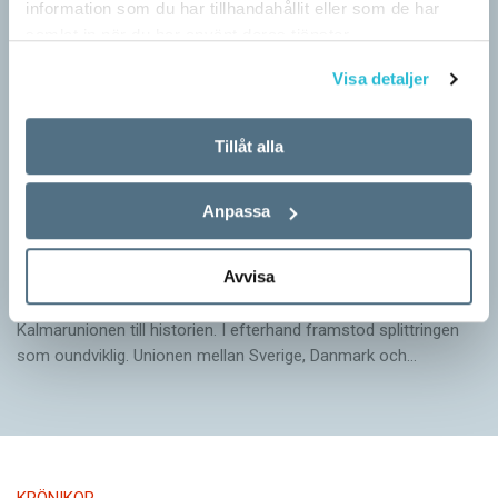
information som du har tillhandahållit eller som de har
samlat in när du har använt deras tjänster.
Visa detaljer
Tillåt alla
Anpassa
Arvet från Gustav Vasa lever än i dag
Avvisa
KRÖNIKOR
När Gustav Vasa den 6 juni 1523 ­valdes till kung förpassades
Kalmar­unionen till historien. I efterhand framstod splittringen
som ound­viklig. ­Unionen ­mellan Sverige, Danmark och…