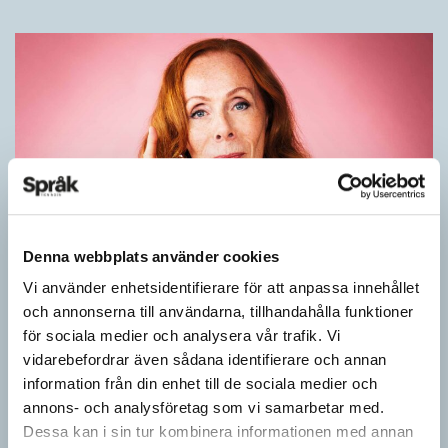
Denna webbplats använder cookies
Rör inte mitt asså!
Vi använder enhetsidentifierare för att anpassa innehållet
och annonserna till användarna, tillhandahålla funktioner
KRÖNIKOR
för sociala medier och analysera vår trafik. Vi
Vet ni vad småord är? Ja, det är små ord. Låt mig förklara vad
vidarebefordrar även sådana identifierare och annan
jag i dag menar med småord. Jag vet att jag i…
information från din enhet till de sociala medier och
annons- och analysföretag som vi samarbetar med.
Dessa kan i sin tur kombinera informationen med annan