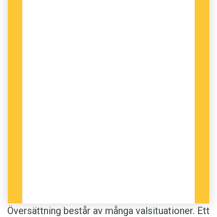
heller inte är så bevandrad i estnisk kultur att
jag förmår känna igen estniska idiomatiska
uttryck när de uppträder i finsk språkdräkt.
Finskan gör heller ingen skillnad mellan
bestämd och obestämd form. Jag ser och hör
finskan, jag känner lukterna och anar smaken.
Jag erinrar mig Estlands historia och ser hur
den tar form i fiktionen. Vad jag gjort är rätt
men ändå fel i sak. Frågan är hur det drabbar
läsaren av översättningen. Hur vet man att man
inte vet?
Översättning består av många valsituationer. Ett