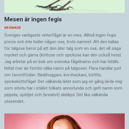
Mesen är ingen fegis
KRÖNIKOR
Sveriges vanligaste vinterfågel är en mes. Alltså ingen fegis
precis och inte heller någon oxe, trots namnet. Att den kallas
för talgoxe beror på att den äter talg som en oxe, det vill säga
mycket och gärna (köttoxe och spickoxe kan den också heta).
Jag arbetar på en bok om svenska fågelnamn och har hittills
hittat mer än femtio olika namn på talgoxen. Flera handlar just
om favoritfödan: fläskhuggare, korvhackare, köttfis,
spickeköttsfågel. Det välkända lätet som jag en gång lärde mig
som sitsitu har i stället tolkats annorlunda och gett namn som
pippida, spititjet och (kreativt) skitikjol. Det lika välkända
utseendet…