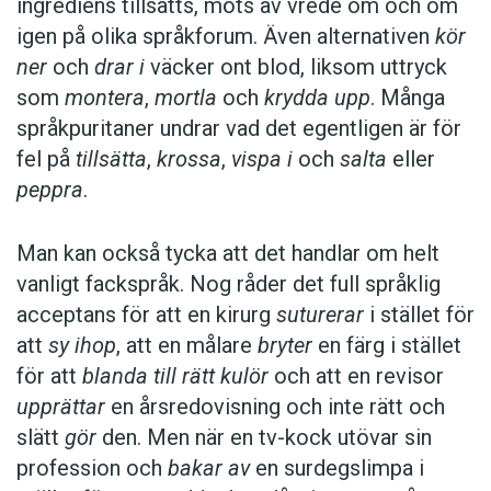
ingrediens tillsätts, möts av vrede om och om
igen på olika språkforum. Även alternativen
kör
ner
och
drar i
väcker ont blod, liksom uttryck
som
montera
,
mortla
och
krydda upp
. Många
språkpuritaner undrar vad det egentligen är för
fel på
tillsätta
,
krossa
,
vispa i
och
salta
eller
peppra
.
Man kan också tycka att det handlar om helt
vanligt fackspråk. Nog råder det full språklig
acceptans för att en kirurg
suturerar
i stället för
att
sy ihop
, att en målare
bryter
en färg i stället
för att
blanda till rätt kulör
och att en revisor
upprättar
en årsredovisning och inte rätt och
slätt
gör
den. Men när en tv-kock utövar sin
profession och
bakar av
en surdegslimpa i