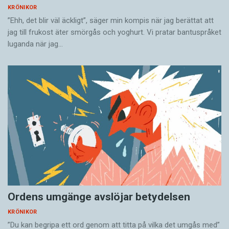
KRÖNIKOR
”Ehh, det blir väl äckligt”, säger min kompis när jag berättat att
jag till frukost äter smörgås och yoghurt. Vi pratar bantuspråket
luganda när jag…
Ordens umgänge avslöjar betydelsen
KRÖNIKOR
”Du kan begripa ett ord genom att titta på vilka det umgås med”