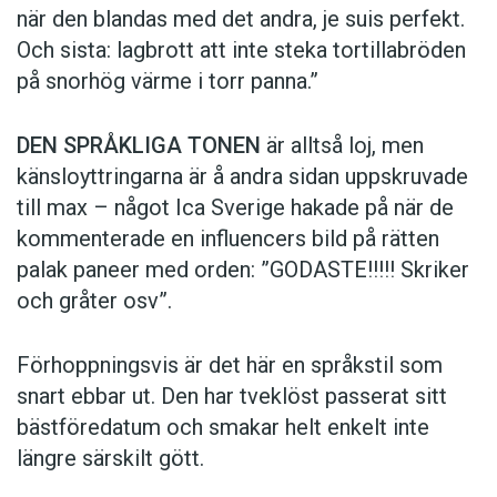
när den blandas med det andra, je suis perfekt.
Och sista: lagbrott att inte steka tortillabröden
på snorhög värme i torr panna.”
DEN SPRÅKLIGA TONEN
är alltså loj, men
känsloyttringarna är å andra sidan uppskruvade
till max – något Ica Sverige hakade på när de
kommen­terade en influencers bild på rätten
palak paneer med orden: ­”GODASTE!!!!! Skriker
och gråter osv”.
Förhoppningsvis är det här en språkstil som
snart ebbar ut. Den har tveklöst passerat sitt
bästföredatum och smakar helt enkelt inte
längre särskilt gött.