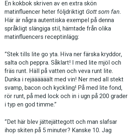
En kokbok ­skriven av en extra skön
matinfluencer heter följd­riktigt
Gott som fan
.
Här är några autentiska ­exempel på denna
språkligt slängiga stil, ­hämtade från olika
matinfluencers receptinlägg:
”Stek tills lite go yta. Hiva ner färska kryddor,
salta och peppra. Såklart! I med lite mjöl och
fräs runt. Häll på vatten och veva runt lite.
Dunka i rejäääääält med vin! Ner med all stekt
svamp, bacon och kyckling! På med lite fond,
rör runt, på med lock och in i ugn på 200 grader
i typ en god timme.”
”Det här blev jättejättegott och man slafsar
ihop skiten på 5 minuter? Kanske 10. Jag