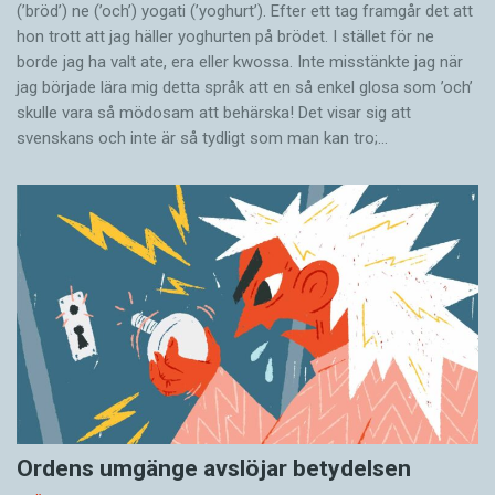
(’bröd’) ne (’och’) yogati (’yoghurt’). Efter ett tag framgår det att
hon trott att jag häller yoghurten på brödet. I stället för ne
borde jag ha valt ate, era eller kwossa. Inte misstänkte jag när
jag började lära mig detta språk att en så enkel glosa som ’och’
skulle vara så mödosam att behärska! Det visar sig att
svenskans och inte är så tydligt som man kan tro;…
Ordens umgänge avslöjar betydelsen