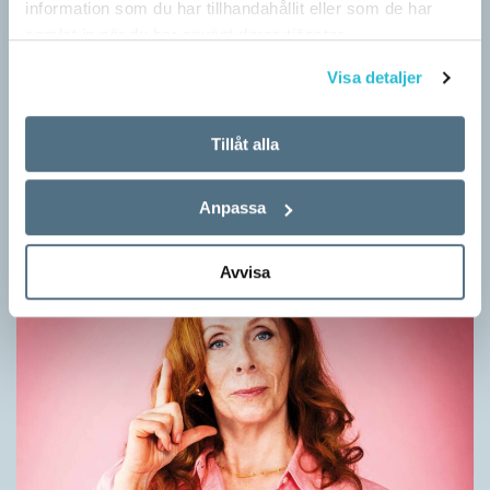
information som du har tillhandahållit eller som de har
samlat in när du har använt deras tjänster.
Visa detaljer
Mesen är ingen fegis
KRÖNIKOR
Tillåt alla
Sveriges vanligaste vinterfågel är en mes. Alltså ingen fegis
precis och inte heller någon oxe, trots namnet. Att den kallas
Anpassa
för talgoxe beror på att…
Avvisa