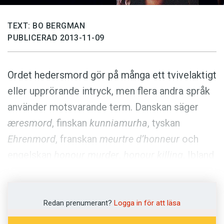
Anmäl till språkpolisen
Föreslå nyord
TEXT: BO BERGMAN
PUBLICERAD 2013-11-09
Annonsera
Prenumerera
Ordet hedersmord gör på många ett tvivelaktigt
Läs Språktidningen digitalt
eller upprörande intryck, men flera andra språk
Press
använder motsvarande term. Danskan säger
æresmord
, finskan
kunniamurha
, tyskan
Ehrenmord
, franskan
meurtre d’honneur
och
engelskan
honour murder
,
honour killing
. Ibland
förses orden med citationstecken, ett slags
reservation, avståndstagande.
Redan prenumerant?
Logga in för att läsa
I svenskan är
hedersmord
belagt åtminstone