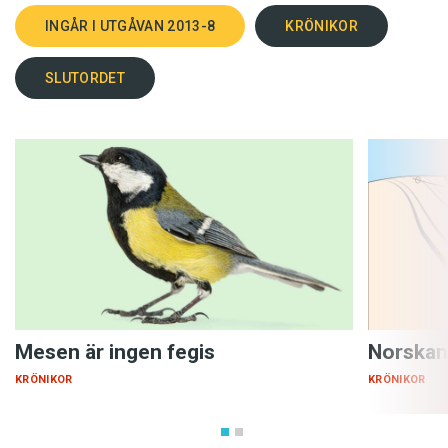
INGÅR I UTGÅVAN 2013-8
KRÖNIKOR
SLUTORDET
Mesen är ingen fegis
Norskan
KRÖNIKOR
KRÖNIKOR