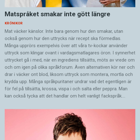
Matspråket smakar inte gött längre
KRÖNIKOR
Mat väcker känslor. Inte bara genom hur den smakar, utan
också genom hur den uttrycks när recept ska förmedlas.
Många upprörs exempelvis över att våra tv-kockar använder
uttryck som klingar ovant i vardagsmatlagares öron. I synnerhet
uttrycket gå i med, när en ingrediens tillsätts, möts av vrede om
och om igen på olika språkforum. Även alternativen kör ner och
drar i väcker ont blod, liksom uttryck som montera, mortla och
krydda upp. Många språkpuritaner undrar vad det egentligen är
för fel på tillsätta, krossa, vispa i och salta eller peppra. Man
kan också tycka att det handlar om helt vanligt fackspråk.…