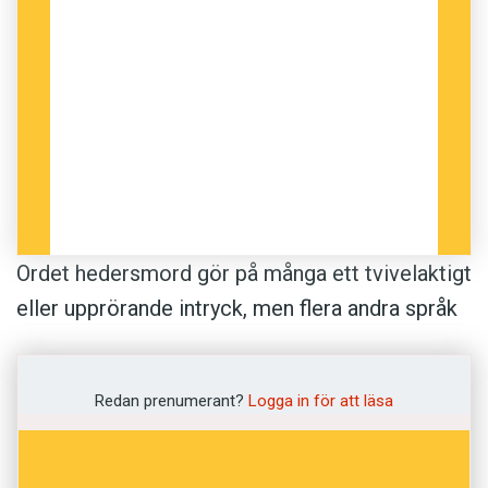
Ordet hedersmord gör på många ett tvivelaktigt
eller upprörande intryck, men flera andra språk
använder motsvarande term. Danskan säger
æresmord
, finskan
kunniamurha
, tyskan
Redan prenumerant?
Logga in för att läsa
Ehrenmord
, franskan
meurtre d’honneur
och
engelskan
honour murder
,
honour killing
. Ibland
förses orden med citationstecken, ett slags