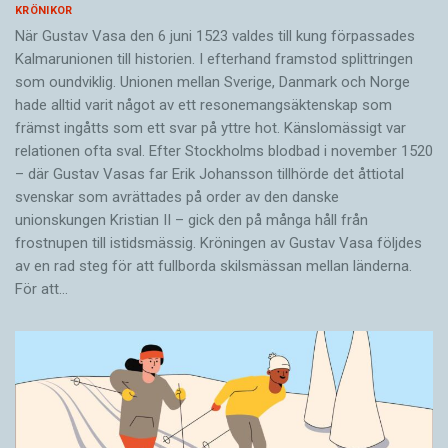
KRÖNIKOR
När Gustav Vasa den 6 juni 1523 ­valdes till kung förpassades
Kalmar­unionen till historien. I efterhand framstod splittringen
som ound­viklig. ­Unionen ­mellan Sverige, Danmark och ­Norge
hade alltid varit något av ett resonemangs­äkten­skap som
främst ingåtts som ett svar på yttre hot. ­Känslomässigt var
rela­tionen ofta sval. Efter Stockholms blodbad i novem­ber 1520
– där Gustav ­Vasas far Erik ­Johans­son tillhörde det åttiotal
svenskar som avrättades på order av den danske
unionskungen Kristian II – gick den på många håll från
frostnupen till istidsmässig. Kröningen av Gustav Vasa följdes
av en rad steg för att fullborda skilsmässan mellan länderna.
För att…