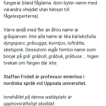
fungerar bland fåglarna: dom byter namn med
var­andra ohejdat utan hänsyn till
fågelexperterna).
Värre ändå med fler än åttio namn är
gråsparven. Inte alla namn är lika kärleks­fulla:
dyngsparv
,
gråsugga
,
korntjuv
,
luftråtta
,
sketspink
. Dessutom ingår femtio namn som
börjar på
grå
:
gråboll
,
gråbuk
,
gråbuse
… Ingen
tvekan om färgen där inte.
Staffan Fridell är ­professor ­emeritus i
nordiska språk vid ­Uppsala universitet.
Innehållet på denna webbplats är
upphovsrättsligt skyddat.