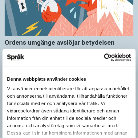
Ordens umgänge avslöjar betydelsen
KRÖNIKOR
”Du kan begripa ett ord genom att titta på vilka det umgås med”
– ungefär så sa den brittiske språkvetaren John Rupert Firth
(1890–1960) om…
Denna webbplats använder cookies
Vi använder enhetsidentifierare för att anpassa innehållet
och annonserna till användarna, tillhandahålla funktioner
för sociala medier och analysera vår trafik. Vi
vidarebefordrar även sådana identifierare och annan
information från din enhet till de sociala medier och
annons- och analysföretag som vi samarbetar med.
Dessa kan i sin tur kombinera informationen med annan