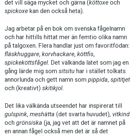
det vill säga mycket och gärna (
köttoxe
och
spickoxe
kan den också heta).
Jag arbetar på en bok om svenska fågelnamn
och har hittills hittat mer än femtio olika namn
på talgoxen. Flera handlar just om favoritfödan:
fläskhuggare
,
korvhackare
,
köttfis
,
spickeköttsfågel
. Det välkända lätet som jag en
gång lärde mig som
sitsitu
har i stället tolkats
annorlunda och gett namn som
pippida
,
spititjet
och (kreativt)
skitikjol
.
Det lika välkända utseendet har inspirerat till
gulspink
,
meshätta
(det svarta huvudet),
vitkind
och
grönsiska
(ja, jag vet att det är namnet på
en ­annan fågel också men det är så det