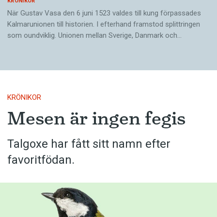
KRÖNIKOR
När Gustav Vasa den 6 juni 1523 ­valdes till kung förpassades
Kalmar­unionen till historien. I efterhand framstod splittringen
som ound­viklig. ­Unionen ­mellan Sverige, Danmark och…
KRÖNIKOR
Mesen är ingen fegis
Talgoxe har fått sitt namn efter
favoritfödan.