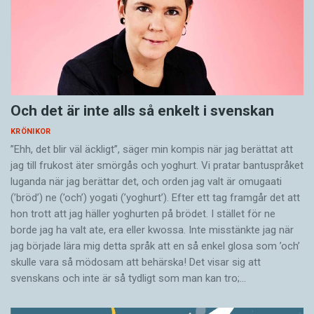
Och det är inte alls så enkelt i svenskan
KRÖNIKOR
”Ehh, det blir väl äckligt”, säger min kompis när jag berättat att
jag till frukost äter smörgås och yoghurt. Vi pratar bantuspråket
luganda när jag berättar det, och orden jag valt är omugaati
(’bröd’) ne (’och’) yogati (’yoghurt’). Efter ett tag framgår det att
hon trott att jag häller yoghurten på brödet. I stället för ne
borde jag ha valt ate, era eller kwossa. Inte misstänkte jag när
jag började lära mig detta språk att en så enkel glosa som ’och’
skulle vara så mödosam att behärska! Det visar sig att
svenskans och inte är så tydligt som man kan tro;…