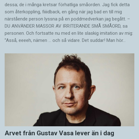
dessa; de i många kretsar förhatliga småorden. Jag fick detta
som återkoppling, fiiiidback, en gång när jag bad en till mig
närstående person lyssna på en poddmedverkan jag begått. –
DU ANVÄNDER MASSOR AV IRRITERANDE SMÅ SMÅORD, sa
personen. Och fortsatte nu med en lite slaskig imitation av mig:
”Asså, eeeeh, nämen … och så vidare. Det suddar! Man hör…
Arvet från Gustav Vasa lever än i dag