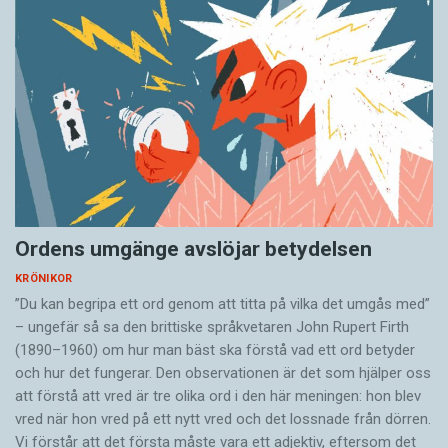
Ordens umgänge avslöjar betydelsen
KRÖNIKOR
”Du kan begripa ett ord genom att titta på vilka det umgås med”
– ungefär så sa den brittiske språkvetaren John Rupert Firth
(1890–1960) om hur man bäst ska förstå vad ett ord betyder
och hur det fungerar. Den ­observationen är det som hjälper oss
att förstå att vred är tre olika ord i den här meningen: hon blev
vred när hon vred på ett nytt vred och det lossnade från dörren.
Vi förstår att det första måste vara ett adjektiv, eftersom det