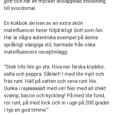
gött
och har en mycket avslappnad inställning
till svordomar.
En kokbok ­skriven av en extra skön
matinfluencer heter följd­riktigt
Gott som fan
.
Här är några autentiska ­exempel på denna
språkligt slängiga stil, ­hämtade från olika
matinfluencers receptinlägg:
”Stek tills lite go yta. Hiva ner färska kryddor,
salta och peppra. Såklart! I med lite mjöl och
fräs runt. Häll på vatten och veva runt lite.
Dunka i rejäääääält med vin! Ner med all stekt
svamp, bacon och kyckling! På med lite fond,
rör runt, på med lock och in i ugn på 200 grader
i typ en god timme.”