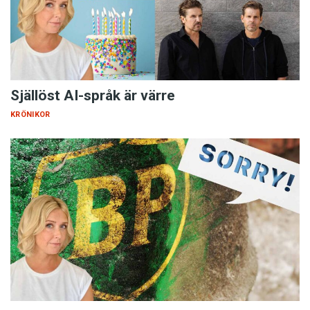
Själlöst AI-språk är värre
KRÖNIKOR