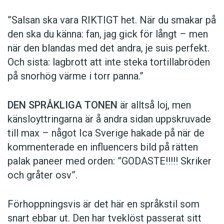
”Salsan ska vara ­RIKTIGT het. När du smakar på
den ska du känna: fan, jag gick för långt – men
när den blandas med det andra, je suis perfekt.
Och sista: lagbrott att inte steka tortillabröden
på snorhög värme i torr panna.”
DEN SPRÅKLIGA TONEN
är alltså loj, men
känsloyttringarna är å andra sidan uppskruvade
till max – något Ica Sverige hakade på när de
kommen­terade en influencers bild på rätten
palak paneer med orden: ­”GODASTE!!!!! Skriker
och gråter osv”.
Förhoppningsvis är det här en språkstil som
snart ebbar ut. Den har tveklöst passerat sitt