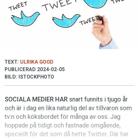
Anmäl till språkpolisen
Föreslå nyord
Annonsera
Prenumerera
Läs Språktidningen digitalt
Press
TEXT:
ULRIKA GOOD
PUBLICERAD 2024-02-05
BILD: ISTOCKPHOTO
SOCIALA MEDIER HAR
snart funnits i tjugo år
och är i dag en lika naturlig del av tillvaron som
tv:n och köksbordet för många av oss. Jag
hoppade på tidigt och fastnade omgående,
speciellt för det som då hette Twitter. Där har