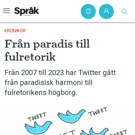
KRÖNIKOR
Från paradis till
Hem
fulretorik
Artiklar
Krönikor
Från 2007 till 2023 har Twitter gått
från paradisisk harmoni till
Språkfrågor
fulretorikens högborg.
Skrivtips
Bokrecensioner
Kviss
Podden