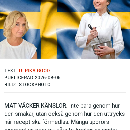
TEXT:
ULRIKA GOOD
PUBLICERAD 2026-08-06
BILD: ISTOCKPHOTO
MAT VÄCKER KÄNSLOR.
Inte bara genom hur
den smakar, utan också genom hur den uttrycks
när recept ska förmedlas. Många upprörs
exempelvis över att våra tv-kockar använder