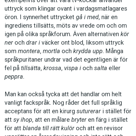
uttryck som klingar ovant i vardagsmatlagares
öron. I synnerhet uttrycket
gå i med
, när en
ingrediens tillsätts, möts av vrede om och om
igen på olika språkforum. Även alternativen
kör
ner
och
drar i
väcker ont blod, liksom uttryck
som
montera
,
mortla
och
krydda upp
. Många
språkpuritaner undrar vad det egentligen är för
fel på
tillsätta
,
krossa
,
vispa i
och
salta
eller
peppra
.
Man kan också tycka att det handlar om helt
vanligt fackspråk. Nog råder det full språklig
acceptans för att en kirurg
suturerar
i stället för
att
sy ihop
, att en målare
bryter
en färg i stället
för att
blanda till rätt kulör
och att en revisor