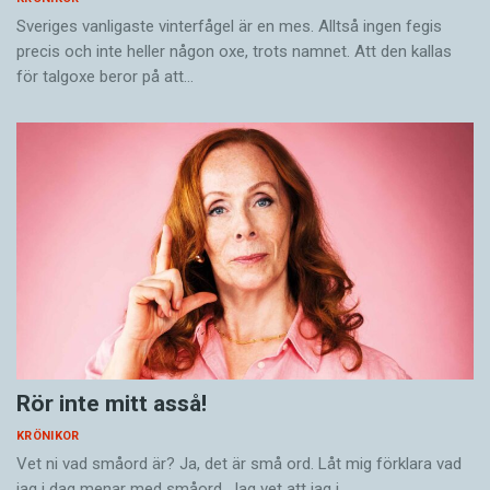
Sveriges vanligaste vinterfågel är en mes. Alltså ingen fegis
precis och inte heller någon oxe, trots namnet. Att den kallas
för talgoxe beror på att…
Rör inte mitt asså!
KRÖNIKOR
Vet ni vad småord är? Ja, det är små ord. Låt mig förklara vad
jag i dag menar med småord. Jag vet att jag i…