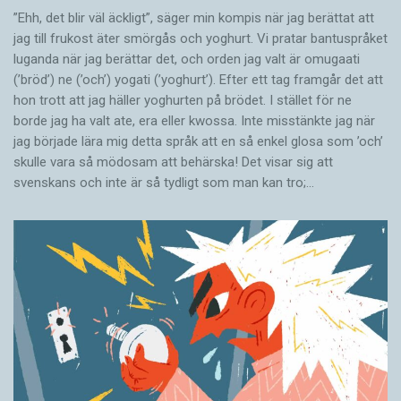
”Ehh, det blir väl äckligt”, säger min kompis när jag berättat att
jag till frukost äter smörgås och yoghurt. Vi pratar bantuspråket
luganda när jag berättar det, och orden jag valt är omugaati
(’bröd’) ne (’och’) yogati (’yoghurt’). Efter ett tag framgår det att
hon trott att jag häller yoghurten på brödet. I stället för ne
borde jag ha valt ate, era eller kwossa. Inte misstänkte jag när
jag började lära mig detta språk att en så enkel glosa som ’och’
skulle vara så mödosam att behärska! Det visar sig att
svenskans och inte är så tydligt som man kan tro;…