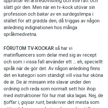
upprättar
en årsredovisning och inte rätt och
slätt
gör
den. Men när en tv-kock utövar sin
profession och
bakar av
en surdegslimpa i
stället för att
grädda
den, då triggas av någon
anledning indignationen hos många
språkmedvetna.
FÖRUTOM TV-KOCKAR
så har vi
matinfluencers som delar med sig av recept
och som i vissa fall ­använder ett … eh, speciellt
språk när de gör det. Av någon anledning finns
det en kategori som ständigt vill visa hur sköna
de är. De är minsann inte slavar under den
ordning och reda som normalt sett hör ihop
med instruktioner för hur mat ska lagas. Nej, de
tjoffar i
,
gojsar runt
, beskriver det mesta som