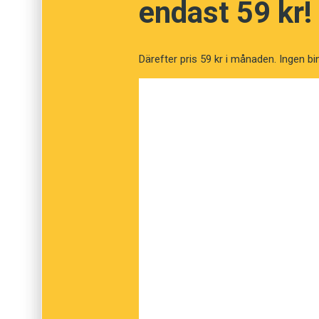
endast 59 kr!
Bo Bergman är medarbetare i Sydsvenskan oc
Därefter pris 59 kr i månaden. Ingen bi