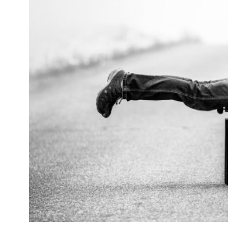
Kviss
Podden
Anmäl till 
Föreslå nyo
Annonsera
Prenumerer
Läs Språkti
Press