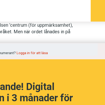
elsen ’centrum (för uppmärksamhet),
råket. Men när ordet lånades in på
om tekniskt fackspråksord, med
sstrålar’. Avledningen
fokusera
betyder
koncentrera sig på något’. Som optisk
numerant?
Logga in för att läsa
0-talet.
d), härd; fyrfat’. En ordsläkting är
foajé
,
m via franskans
foyer
kan föras tillbaka på
ande! Digital
’. Foajén var till en början ett rum där
a; senare fick också teaterpubliken
 i 3 månader för