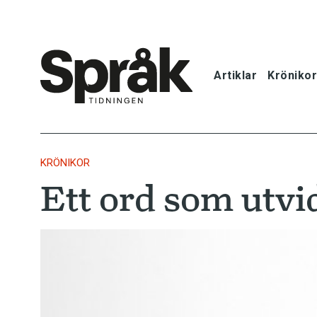
Artiklar
Krönikor
Hem
Artiklar
KRÖNIKOR
Ett ord som utvi
Krönikor
Språkfrågor
Skrivtips
Bokrecensi