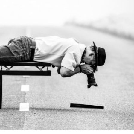
språkpolisen
rd
a
dningen digitalt