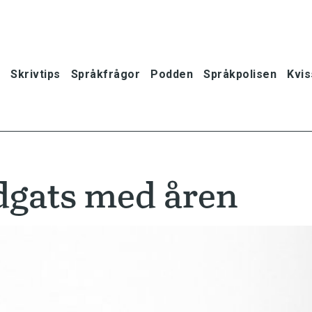
Skrivtips
Språkfrågor
Podden
Språkpolisen
Kvis
dgats med åren
oner