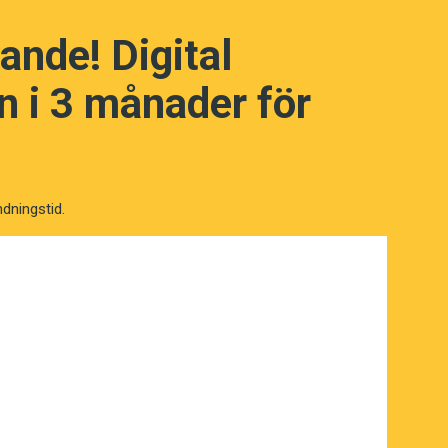
h författare.
ande! Digital
 i 3 månader för
ndningstid.