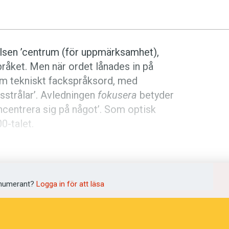
elsen ’centrum (för uppmärksamhet),
råket. Men när ordet lånades in på
om tekniskt fackspråksord, med
sstrålar’. Avledningen
fokusera
betyder
koncentrera sig på något’. Som optisk
0-talet.
d), härd; fyrfat’. En ordsläkting är
foajé
,
m via franskans
foyer
kan föras tillbaka på
’. Foajén var till en början ett rum där
numerant?
Logga in för att läsa
a; senare fick också teaterpubliken