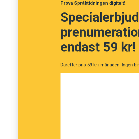
Prova Språktidningen digitalt!
Bo Bergman är medarbetare i Sydsvenskan oc
Specialerbjud
prenumeration
endast 59 kr!
Därefter pris 59 kr i månaden. Ingen bi