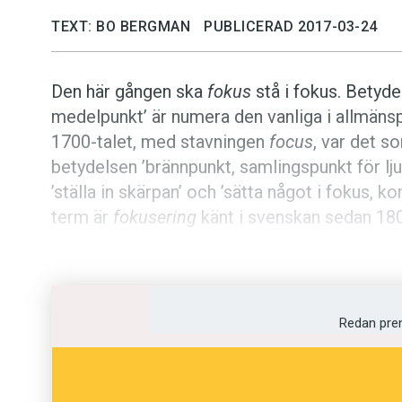
TEXT: BO BERGMAN
PUBLICERAD 2017-03-24
Den här gången ska
fokus
stå i fokus. Betyd
medelpunkt’ är numera den vanliga i allmänsp
1700-talet, med stavningen
focus
, var det s
betydelsen ’brännpunkt, samlingspunkt för lju
’ställa in skärpan’ och ’sätta något i fokus, 
term är
fokusering
känt i svenskan sedan 180
Det latinska grundordet
focus
betyder ’eld(sta
’förhall, pausrum på teater eller biograf’, so
talspråkslatinets
focarium
, ’eldrum, värmerum
Redan pre
skådespelarna kunde värma sig under pausern
tillträde.