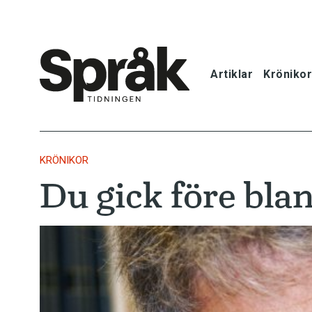
Artiklar
Krönikor
Hem
Artiklar
KRÖNIKOR
Du gick före blan
Krönikor
Språkfrågor
Skrivtips
Bokrecensi