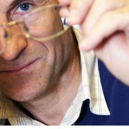
språkpolisen
rd
a
dningen digitalt