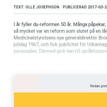
TEXT: OLLE JOSEPHSON
PUBLICERAD 2017-03-2
I år fyller du-reformen 50 år. Många påpekar,
så mycket var en reform som slutet på en lå
Medicinalstyrelsens nya generaldirektör Bro
julidag 1967, och fick publicitet för tillkänn
personalen. Därmed gick han till språkhistori
Hur lät det dessförinnan? I dag är det svårt 
tilltalsnormer kunde fungera till vardags. Vill 
får man läsa på i tidens skönlitteratur.
Redan pre
August Strindbergs
Fröken Julie
är det klassi
klass och hierarki. Tre personer: adelsfröke
Kristin, Jeans fästmö – hur tilltalar de vara