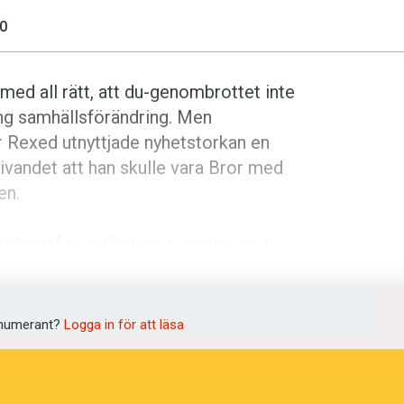
0
 med all rätt, att du-genombrottet inte
ng samhällsförändring. Men
r Rexed utnyttjade nyhetstorkan en
agivandet att han skulle vara Bror med
en.
att förstå hur dåtidens komplicerade
man ta en kortkurs i äldre tilltalsskick
numerant?
Logga in för att läsa
ska verket i svensk litteratur om kön,
n Julie, betjänten Jean och kokerskan
ndra? Jean säger
du
till Kristin, men hon