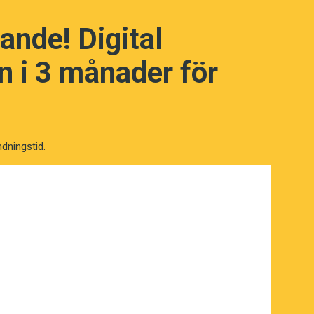
ande! Digital
 i 3 månader för
l Kristin och
han
till Jean. ”Generar han
an med
ni
; något
du
blir det aldrig fråga
ndningstid.
röken inte vill förstå …”. Så småningom,
ed överman, blir det
ni
. Kristin håller fast
l uppifrån och ner.
Ni
framstår som ett
 samhällsskikt. Tredjepersonstilltal med
fullt mellan jämlikar i lägre
lt uppifrån och ner. Tredjepersonstilltal