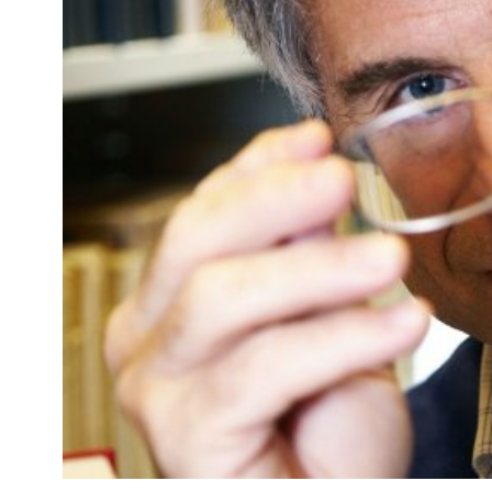
Kviss
Podden
Anmäl till 
Föreslå nyo
Annonsera
Prenumerer
Läs Språkti
Press