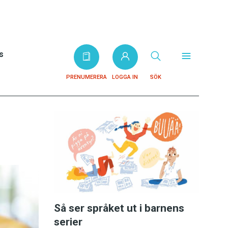
s
PRENUMERERA
LOGGA IN
SÖK
Så ser språket ut i barnens
serier