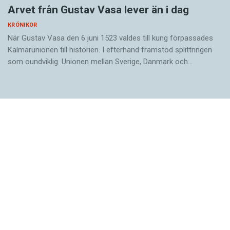
Arvet från Gustav Vasa lever än i dag
KRÖNIKOR
När Gustav Vasa den 6 juni 1523 ­valdes till kung förpassades
Kalmar­unionen till historien. I efterhand framstod splittringen
som ound­viklig. ­Unionen ­mellan Sverige, Danmark och…