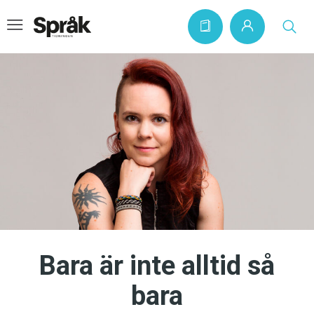
Hem
Artiklar
Krönikor
Språkfrågor
Skrivtips
Bokrecensioner
Bara är inte alltid så
Kviss
bara
Podden