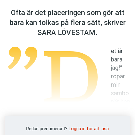
Anmäl till språkpolisen
Ofta är det ­placeringen som gör att
Föreslå nyord
bara kan tolkas på flera sätt, skriver
Annonsera
”D
SARA ­LÖVESTAM.
Prenumerera
Läs Språktidningen digitalt
et är
Press
bara
jag!”
ropar
min
sambo
när hon
komm
er hem.
Redan prenumerant?
Logga in för att läsa