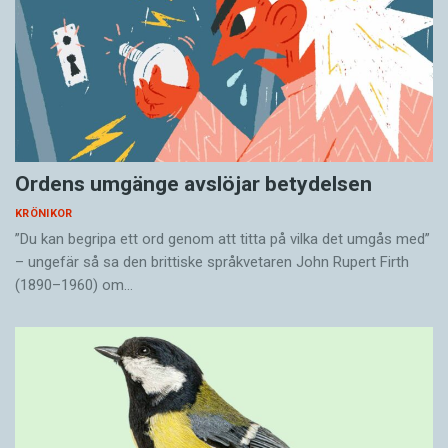
bara 200 kronor” och ”jag har bara bott här i
några veckor”. Det är den betydelsen jag spelar
på när jag svarar min sambo ”det är inte så
bara!”
Det är en banal ordvits utan verkshöjd. Men den
förmedlar uppskattning och kommenterar ett
Ordens umgänge avslöjar betydelsen
adverbs dubbeltydighet på samma gång.
KRÖNIKOR
”Du kan begripa ett ord genom att titta på vilka det umgås med”
– ungefär så sa den brittiske språkvetaren John Rupert Firth
Ibland är det bara det som behövs.
(1890–1960) om…
Sara Lövestam är författare och föreläsare.