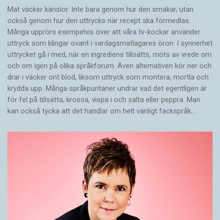
Mat väcker känslor. Inte bara genom hur den smakar, utan
också genom hur den uttrycks när recept ska förmedlas.
Många upprörs exempelvis över att våra tv-kockar använder
uttryck som klingar ovant i vardagsmatlagares öron. I synnerhet
uttrycket gå i med, när en ingrediens tillsätts, möts av vrede om
och om igen på olika språkforum. Även alternativen kör ner och
drar i väcker ont blod, liksom uttryck som montera, mortla och
krydda upp. Många språkpuritaner undrar vad det egentligen är
för fel på tillsätta, krossa, vispa i och salta eller peppra. Man
kan också tycka att det handlar om helt vanligt fackspråk.…