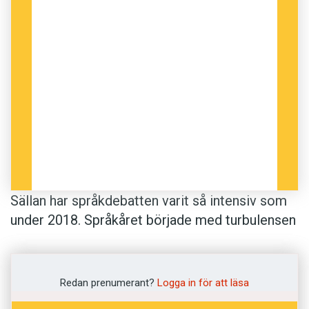
Sällan har språkdebatten varit så intensiv som
under 2018. Språkåret började med turbulensen
i Svenska Akademien och beslutet att lägga ner
Terminologicentrum, TNC. Det fortsatte med
en valrörelse där tre partier – Liberalerna,
Redan prenumerant?
Logga in för att läsa
Moderaterna och Sverigedemokraterna –