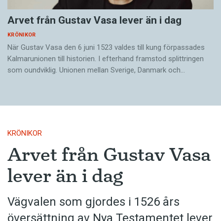
Arvet från Gustav Vasa lever än i dag
KRÖNIKOR
När Gustav Vasa den 6 juni 1523 ­valdes till kung förpassades
Kalmar­unionen till historien. I efterhand framstod splittringen
som ound­viklig. ­Unionen ­mellan Sverige, Danmark och…
KRÖNIKOR
Arvet från Gustav Vasa
lever än i dag
Vägvalen som gjordes i 1526 års
översättning av Nya Testamentet lever