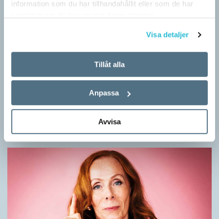
information som du har tillhandahållit eller som de har
samlat in när du har använt deras tjänster.
Visa detaljer
Tillåt alla
Mesen är ingen fegis
Anpassa
KRÖNIKOR
Sveriges vanligaste vinterfågel är en mes. Alltså ingen fegis
precis och inte heller någon oxe, trots namnet. Att den kallas
Avvisa
för talgoxe beror på att…