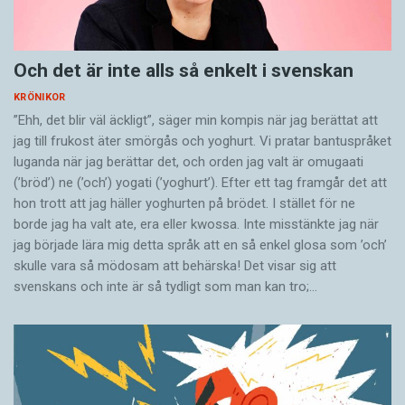
Och det är inte alls så enkelt i svenskan
KRÖNIKOR
”Ehh, det blir väl äckligt”, säger min kompis när jag berättat att
jag till frukost äter smörgås och yoghurt. Vi pratar bantuspråket
luganda när jag berättar det, och orden jag valt är omugaati
(’bröd’) ne (’och’) yogati (’yoghurt’). Efter ett tag framgår det att
hon trott att jag häller yoghurten på brödet. I stället för ne
borde jag ha valt ate, era eller kwossa. Inte misstänkte jag när
jag började lära mig detta språk att en så enkel glosa som ’och’
skulle vara så mödosam att behärska! Det visar sig att
svenskans och inte är så tydligt som man kan tro;…