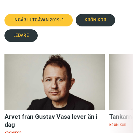
INGÅR I UTGÅVAN 2019-1
KRÖNIKOR
LEDARE
Arvet från Gustav Vasa lever än i
Tankarn
dag
KRÖNIKOR
KRÖNIKOR