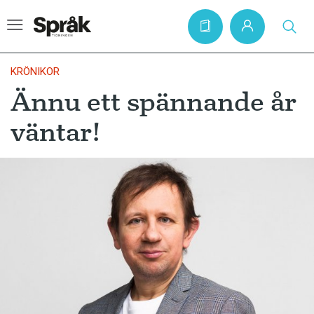
KRÖNIKOR
Ännu ett spännande år
Hem
väntar!
Artiklar
Krönikor
Språkfrågor
Skrivtips
Bokrecensioner
Kviss
Podden