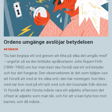
Ordens umgänge avslöjar betydelsen
KRÖNIKOR
”Du kan begripa ett ord genom att titta på vilka det umgås med”
– ungefär så sa den brittiske språkvetaren John Rupert Firth
(1890–1960) om hur man bäst ska förstå vad ett ord betyder
och hur det fungerar. Den ­observationen är det som hjälper oss
att förstå att vred är tre olika ord i den här meningen: hon blev
vred när hon vred på ett nytt vred och det lossnade från dörren.
Vi förstår att det första måste vara ett adjektiv, eftersom det
oftast är adjektiv som man blir, och för att vi kan byta hon mot
barnen, och då måste…