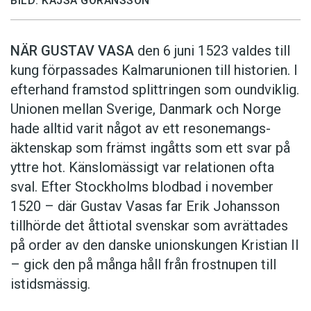
BILD: KAJSA GÖRANSSON
NÄR GUSTAV VASA
den 6 juni 1523 ­valdes till
kung förpassades Kalmar­unionen till historien. I
efterhand framstod splittringen som ound­viklig.
­Unionen ­mellan Sverige, Danmark och ­Norge
hade alltid varit något av ett resonemangs­
äkten­skap som främst ingåtts som ett svar på
yttre hot. ­Känslomässigt var rela­tionen ofta
sval. Efter Stockholms blodbad i novem­ber
1520 – där Gustav ­Vasas far Erik ­Johans­son
tillhörde det åttiotal svenskar som avrättades
på order av den danske unionskungen Kristian II
– gick den på många håll från frostnupen till
istidsmässig.