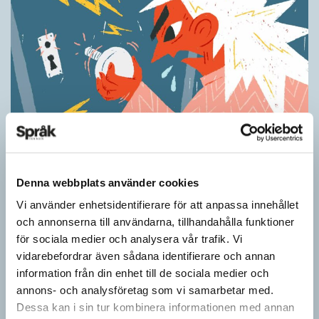
Ordens umgänge avslöjar betydelsen
KRÖNIKOR
Denna webbplats använder cookies
”Du kan begripa ett ord genom att titta på vilka det umgås med”
– ungefär så sa den brittiske språkvetaren John Rupert Firth
Vi använder enhetsidentifierare för att anpassa innehållet
(1890–1960) om…
och annonserna till användarna, tillhandahålla funktioner
för sociala medier och analysera vår trafik. Vi
vidarebefordrar även sådana identifierare och annan
information från din enhet till de sociala medier och
annons- och analysföretag som vi samarbetar med.
Dessa kan i sin tur kombinera informationen med annan