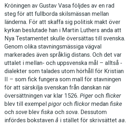
Kröningen av Gustav Vasa följdes av en rad
steg för att fullborda skilsmässan mellan
länderna. För att skaffa sig politisk makt över
kyrkan beslutade han i Martin Luthers anda att
Nya Testamentet skulle översättas till svenska.
Genom olika stavningsmässiga vägval
markerades även språklig distans. Och det var
uttalet i mellan- och uppsvenska mål – alltså ­
dialekter som talades utom hörhåll för Kristian
II – som fick fungera som mall för stavningen
för att särskilja svenskan från danskan när
översättningen var klar 1526.
Piger
och
flicker
blev till exempel
pigor
och
flickor
medan
fiske
och
sove
blev
fiska
och
sova
. Dessutom
infördes bokstaven
å
i stället för skrivsättet
aa
.