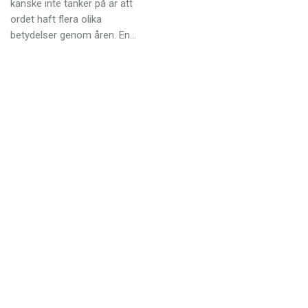
kanske inte tänker på är att
Anmäl till språkpolisen
ordet haft flera olika
Föreslå nyord
betydelser genom åren. En…
Annonsera
Prenumerera
Läs Språktidningen digitalt
Press