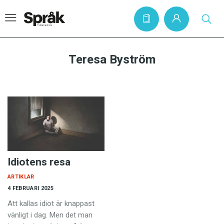
Teresa Byström
Hem
Artiklar
Krönikor
Språkfrågor
Skrivtips
Idiotens resa
Bokrecensioner
ARTIKLAR
4 FEBRUARI 2025
Kviss
Att kallas idiot är ­knappast
Podden
vänligt i dag. Men det man