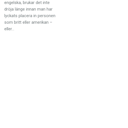
Anmäl till språkpolisen
engelska, brukar det inte
dröja länge innan man har
Föreslå nyord
lyckats placera in personen
som britt eller amerikan –
Annonsera
eller…
Prenumerera
Läs Språktidningen digitalt
Press