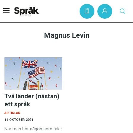
Magnus Levin
Hem
Artiklar
Krönikor
Språkfrågor
Skrivtips
Två länder (nästan)
Bokrecensioner
ett språk
Kviss
ARTIKLAR
11 OKTOBER 2021
Podden
När man hör någon som talar