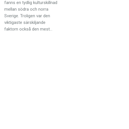
Anmäl till språkpolisen
fanns en tydlig kulturskillnad
mellan södra och norra
Föreslå nyord
Sverige. Troligen var den
viktigaste särskiljande
Annonsera
faktorn också den mest…
Prenumerera
Läs Språktidningen digitalt
Press