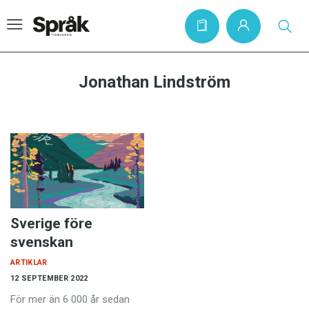
Jonathan Lindström
Hem
Artiklar
Krönikor
Språkfrågor
Skrivtips
Sverige före
Bokrecensioner
svenskan
Kviss
ARTIKLAR
12 SEPTEMBER 2022
Podden
För mer än 6 000 år sedan