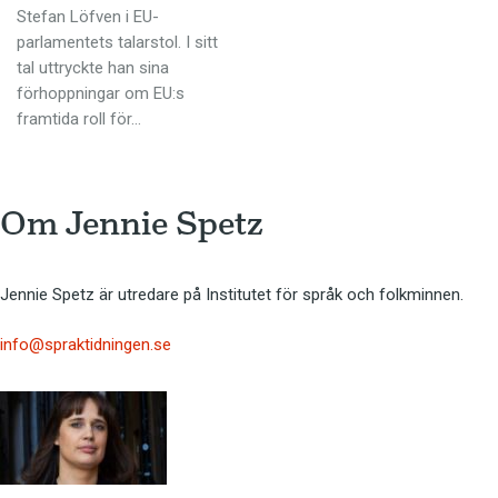
Anmäl till språkpolisen
Stefan Löfven i EU-
parlamentets talarstol. I sitt
Föreslå nyord
tal uttryckte han sina
Annonsera
förhoppningar om EU:s
framtida roll för…
Prenumerera
Läs Språktidningen digitalt
Press
Om 
Jennie Spetz
Jennie Spetz är utredare på Institutet för språk och folkminnen.
info@spraktidningen.se