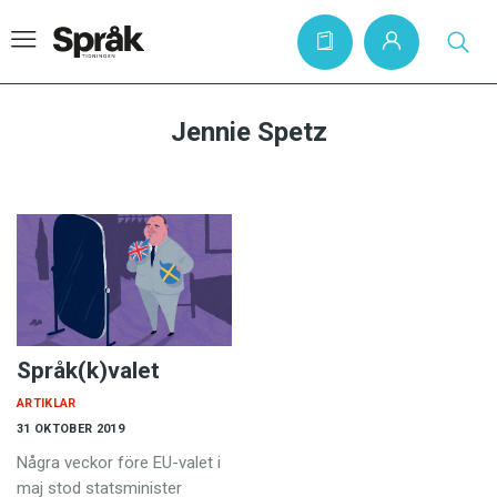
Jennie Spetz
Hem
Artiklar
Krönikor
Språkfrågor
Skrivtips
Språk(k)valet
Bokrecensioner
ARTIKLAR
Kviss
31 OKTOBER 2019
Några veckor före EU-valet i
Podden
maj stod statsminister