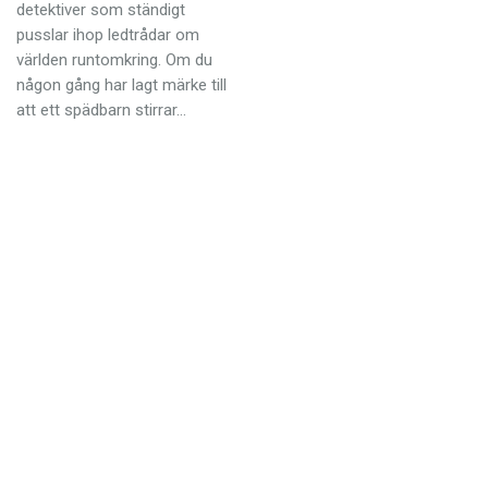
Anmäl till språkpolisen
detektiver som ständigt
pusslar ihop ledtrådar om
Föreslå nyord
världen runtomkring. Om du
någon gång har lagt märke till
Annonsera
att ett spädbarn stirrar…
Prenumerera
Läs Språktidningen digitalt
Press