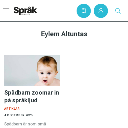
Eylem Altuntas
Hem
Artiklar
Krönikor
Språkfrågor
Skrivtips
Spädbarn zoomar in
Bokrecensioner
på språkljud
Kviss
ARTIKLAR
4 DECEMBER 2025
Podden
Spädbarn är som små