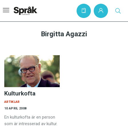
Birgitta Agazzi
Hem
Artiklar
Krönikor
Språkfrågor
Skrivtips
Kulturkofta
Bokrecensioner
ARTIKLAR
Kviss
10 APRIL 2008
En kulturkofta är en person
Podden
som är intresserad av kultur.