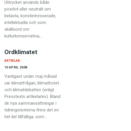
Anmäl till språkpolisen
Uttrycket används både
positivt eller neutralt om
Föreslå nyord
belästa, konstintresserade,
intellektuella och som
Annonsera
skällsord om
Prenumerera
kulturkonservativa,…
Läs Språktidningen digitalt
Ordklimatet
Press
ARTIKLAR
10 APRIL 2008
Vanligast under maj månad
var klimatfrågan, klimathotet
och klimatdebatten (enligt
Presstexts artikelarkiv). Bland
de nya sammansättningar i
tidnings­texterna finns det en
hel del till­fälliga, som…