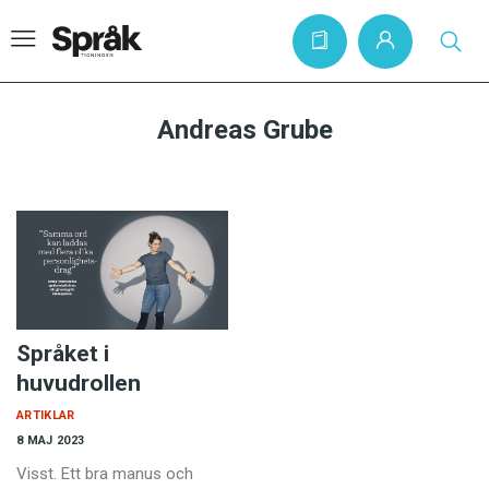
Andreas Grube
Hem
Artiklar
Krönikor
Språkfrågor
Skrivtips
Språket i
Bokrecensioner
huvudrollen
Kviss
ARTIKLAR
8 MAJ 2023
Podden
Visst. Ett bra manus och