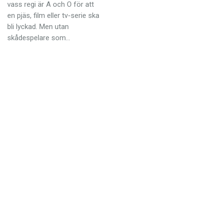
Anmäl till språkpolisen
vass regi är A och O för att
en pjäs, film eller tv-serie ska
Föreslå nyord
bli lyckad. Men utan
skådespelare som…
Annonsera
Prenumerera
Läs Språktidningen digitalt
Press