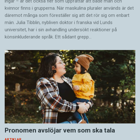
ingår – är det också fler som uppfattar att både män och
kvinnor finns i grupperna. När maskulina pluraler används är det
där­emot många som föreställer sig att det rör sig om enbart
män. Julia Tibblin, nybliven doktor i franska vid Lunds
universitet, har i sin avhandling undersökt reaktioner på
könsinkluderande språk. Ett sådant grepp…
Pronomen avslöjar vem som ska tala
ARTIKLAR