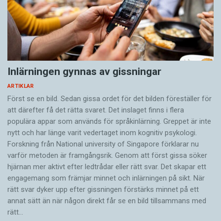
Inlärningen gynnas av gissningar
ARTIKLAR
Först se en bild. Sedan gissa ordet för det bilden föreställer för
att därefter få det rätta svaret. Det inslaget finns i flera
populära appar som används för språkinlärning. Greppet är inte
nytt och har länge varit vedertaget inom kognitiv psykologi.
Forskning från National university of Singa­pore förklarar nu
varför metoden är framgångsrik. Genom att först gissa ­söker
hjärnan mer aktivt ­efter ledtrådar eller rätt svar. Det skapar ett
engagemang som främjar minnet och inlärningen på sikt. När
rätt svar dyker upp efter gissningen förstärks minnet på ett
annat sätt än när någon direkt får se en bild tillsammans med
rätt…