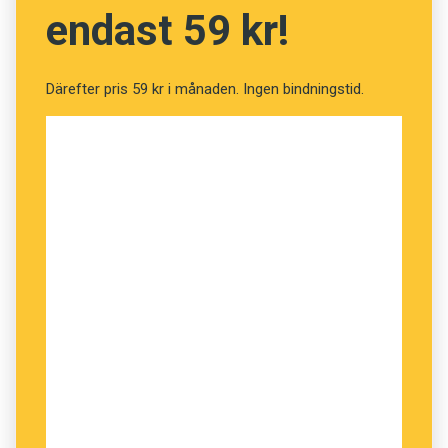
britternas ointresse för främmande språk
endast 59 kr!
negativ inverkan på landets affärsmöjligheter –
och på befolkningens bildning i stort. Och brexit
bidrar inte till att förbättra den situationen.
Därefter pris 59 kr i månaden. Ingen bindningstid.