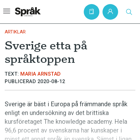
ARTIKLAR
Sverige etta på
Hem
språktoppen
Artiklar
Krönikor
TEXT:
MARIA ARNSTAD
PUBLICERAD 2020-08-12
Språkfrågor
Skrivtips
Sverige är bäst i Europa på främmande språk
Bokrecensioner
enligt en undersökning av det brittiska
Kviss
kursföretaget The knowledge academy. Hela
96,6 procent av svenskarna har kunskaper i
Podden
minst ett annat språk än svenska. Sämst i ligan