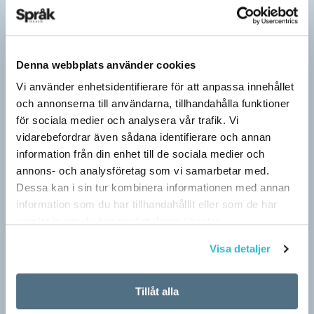
Denna webbplats använder cookies
Vi använder enhetsidentifierare för att anpassa innehållet
och annonserna till användarna, tillhandahålla funktioner
för sociala medier och analysera vår trafik. Vi
vidarebefordrar även sådana identifierare och annan
information från din enhet till de sociala medier och
annons- och analysföretag som vi samarbetar med.
Dessa kan i sin tur kombinera informationen med annan
information som du har tillhandahållit eller som de har
Fler ser kvinnor med nya former
samlat in när du har använt deras tjänster.
ARTIKLAR
När det handlar om stora grupper av människor används i regel
Visa detaljer
maskulina pluralformer i franskan. Men när sådana ­former
ersätts av dubbel­former som les étudiantes…
Tillåt alla