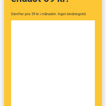
procent.
Därefter pris 59 kr i månaden. Ingen bindningstid.
Enligt Will Hazell på sajten news.co.uk har
britternas ointresse för främmande språk
negativ inverkan på landets affärsmöjligheter –
och på befolkningens bildning i stort. Och brexit
bidrar inte till att förbättra den situationen.