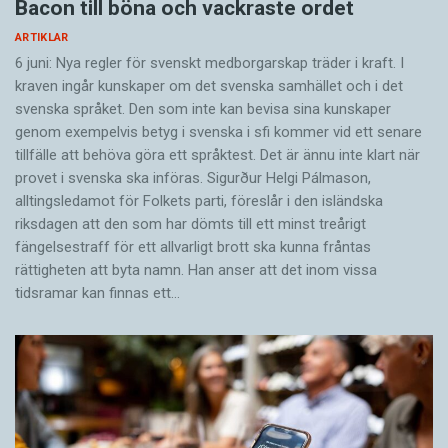
Bacon till böna och vackraste ordet
ARTIKLAR
6 juni: Nya regler för svenskt medborgarskap träder i kraft. I
kraven ingår kunskaper om det svenska samhället och i det
svenska språket. Den som inte kan bevisa sina kunskaper
genom exempelvis betyg i svenska i sfi kommer vid ett senare
tillfälle att behöva göra ett språktest. Det är ännu inte klart när
provet i svenska ska införas. Sigurður Helgi Pálmason,
alltingsledamot för Folkets parti, föreslår i den isländska
riksdagen att den som har dömts till ett minst treårigt
fängelsestraff för ett allvarligt brott ska kunna fråntas
rättigheten att byta namn. Han anser att det inom vissa
tidsramar kan finnas ett…