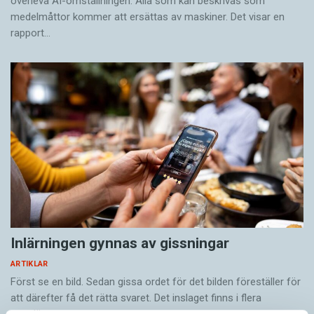
överleva AI-omställningen. Alla som kan beskrivas som
medelmåttor kommer att ersättas av maskiner. Det visar en
rapport…
Inlärningen gynnas av gissningar
ARTIKLAR
Först se en bild. Sedan gissa ordet för det bilden föreställer för
att därefter få det rätta svaret. Det inslaget finns i flera
populära appar…