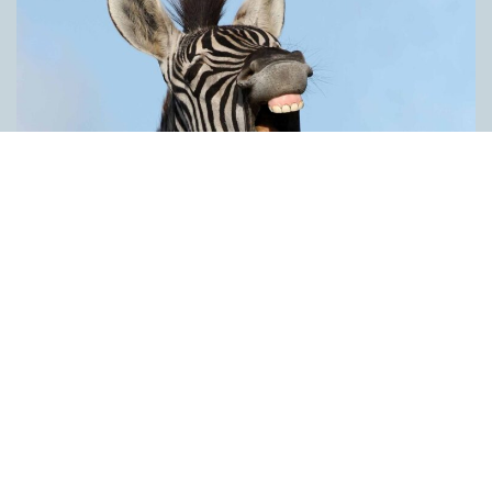
Därför är vi språkaktivister
ARTIKLAR
Kan vi ord? Ja, tiotusentals, men här handlar det bara om de få
vi faktiskt använder. Ordkunskapsprov och ordquiz får oss att
tro på orden som någon sorts kunskapsområde, precis som
det periodiska systemet eller Stockholms gator. Man kan lite
grann eller mycket, men sällan allt. Visst finns det likheter, men
skillnaderna är stora. En likhet är att det finns fler ord än vi kan
säga. Och det kommer nya varje dag, inte bara till nyordslistan
i december: nya namn på varor, gator, företag, organisationer,