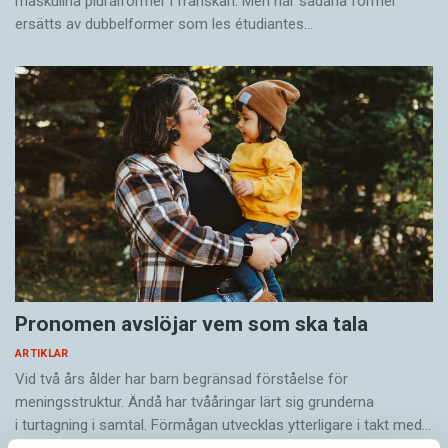
maskulina pluralformer i franskan. Men när sådana ­former
ersätts av dubbel­former som les étudiantes…
Pronomen avslöjar vem som ska tala
ARTIKLAR
Vid två års ålder har barn begränsad förståelse för
meningsstruktur. Ändå har tvååringar lärt sig grunderna
i turtagning i samtal. Förmågan utvecklas ytterligare i takt med…