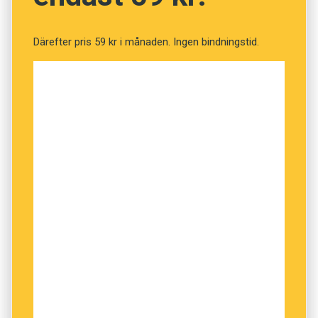
på
escrache
, ordet för de demonstrationer som
hålls utanför politikers hem och arbetsplatser.
Därefter pris 59 kr i månaden. Ingen bindningstid.
Både i Storbritannien och Nederländerna
utsågs
selfie
, ’självporträtt publicerat i sociala
medier’, till årets ord.
Även i Danmark fanns
selfie
med på
nyordslistan, tillsammans med bland andra
gastroseksuel
, ’hämningslöst intresserad av
god mat’.