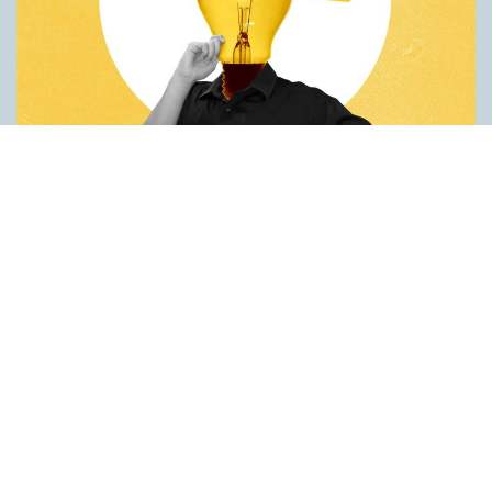
Fler idéer på förstaspråket
ARTIKLAR
Kreativiteten hämmas när en person inte kan använda sitt
förstaspråk. Det visar en studie utförd vid universitetet Koç i
Turkiet. Deltagarna var studenter som hade turkiska som
förstaspråk men som också behärskade engelska på hög nivå.
Studenterna fick göra två olika försök på både turkiska och
engelska. Det första gick ut på att hitta på nya
användningsområden för vardagsföremål. Det andra handlade
om att finna ett gemensamt ord för tre ord som inte tycktes ha
något samband. Resultaten var genomgående bättre när