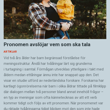
Pronomen avslöjar vem som ska tala
ARTIKLAR
Vid två års ålder har barn begränsad förståelse för
meningsstruktur. Ändå har tvååringar lärt sig grunderna
i turtagning i samtal. Förmågan utvecklas ytterligare i takt med
åldern medan ettåringar ännu inte har snappat upp den. Det
visar en studie utförd av nederländska forskare. Forskarna har
kartlagt ögonrörelserna när barn i olika åldrar tittade på filmklipp
där dialogen mellan två personer bland annat innehöll frågor –
en typ av meningar som ofta kännetecknas av att ett verb
kommer tidigt och följs av ett pronomen. När pronomenet var
du riktade tvååringarna tidigt blicken mot den som inte hade