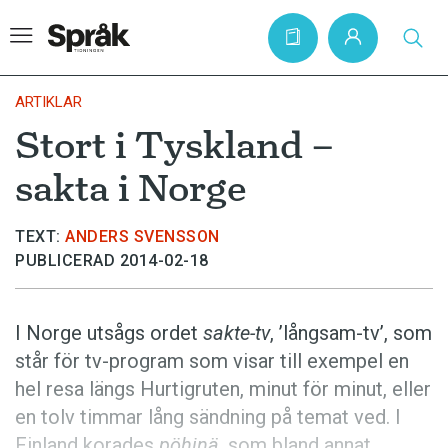
ARTIKLAR
Stort i Tyskland –
Hem
sakta i Norge
Artiklar
Krönikor
TEXT:
ANDERS SVENSSON
PUBLICERAD 2014-02-18
Språkfrågor
Skrivtips
I Norge utsågs ordet
sakte-tv
, ’långsam-tv’, som
Bokrecensioner
står för tv-program som visar till exempel en
Kviss
hel resa längs Hurtigruten, minut för minut, eller
en tolv timmar lång sändning på temat ved. I
Podden
Finland korades
pöhinä
, som bland annat