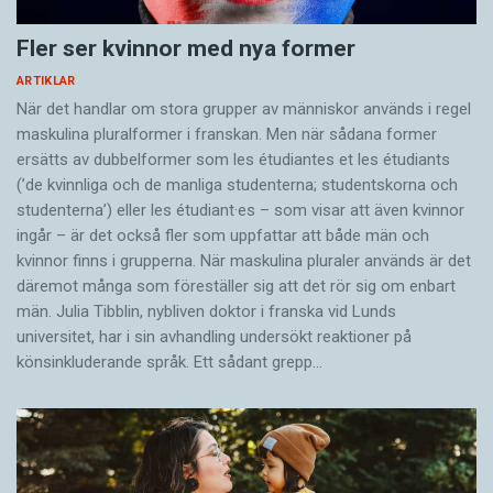
Fler ser kvinnor med nya former
ARTIKLAR
När det handlar om stora grupper av människor används i regel
maskulina pluralformer i franskan. Men när sådana ­former
ersätts av dubbel­former som les étudiantes et les étudiants
(’de kvinnliga och de manliga studenterna; studentskorna och
studenterna’) eller les étudiant·es – som visar att även kvinnor
ingår – är det också fler som uppfattar att både män och
kvinnor finns i grupperna. När maskulina pluraler används är det
där­emot många som föreställer sig att det rör sig om enbart
män. Julia Tibblin, nybliven doktor i franska vid Lunds
universitet, har i sin avhandling undersökt reaktioner på
könsinkluderande språk. Ett sådant grepp…