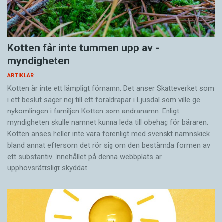
Kotten får inte tummen upp av ­
myndigheten
ARTIKLAR
Kotten är inte ett lämpligt förnamn. Det anser Skatte­verket som
i ett beslut säger nej till ett föräldra­par i Ljusdal som ville ge
nykomlingen i familjen Kotten som andranamn. Enligt
myndigheten skulle namnet kunna leda till obehag för bäraren.
Kotten anses heller inte vara förenligt med svenskt namnskick
bland annat eftersom det rör sig om den bestämda formen av
ett substantiv. Innehållet på denna webbplats är
upphovsrättsligt skyddat.