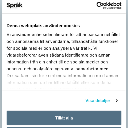
Denna webbplats använder cookies
Vi använder enhetsidentifierare för att anpassa innehållet
och annonserna till användarna, tillhandahålla funktioner
för sociala medier och analysera vår trafik. Vi
vidarebefordrar även sådana identifierare och annan
information från din enhet till de sociala medier och
annons- och analysföretag som vi samarbetar med.
Dessa kan i sin tur kombinera informationen med annan
Hundfiskare vill få någon på kroken
information som du har tillhandahållit eller som de har
ARTIKLAR
samlat in när du har använt deras tjänster.
Fråga: Jag har hört om catfishing, men nu har jag sett
Visa detaljer
dogfishing användas om folks profiler på dejtningappar också.
Vad betyder det? Jona Svar: Både…
Tillåt alla