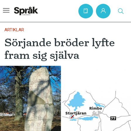
ARTIKLAR
Sörjande bröder lyfte
Hem
fram sig själva
Artiklar
Krönikor
Språkfrågor
Skrivtips
Bokrecensioner
Kviss
Podden