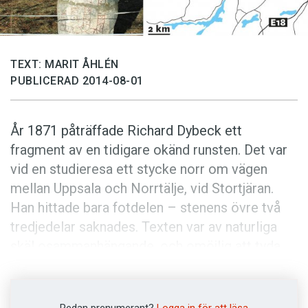
Anmäl till språkpolisen
Föreslå nyord
Annonsera
TEXT: MARIT ÅHLÉN
Prenumerera
PUBLICERAD 2014-08-01
Läs Språktidningen digitalt
År 1871 påträffade Richard Dybeck ett
Press
fragment av en tidigare okänd runsten. Det var
vid en studieresa ett stycke norr om vägen
mellan Uppsala och Norrtälje, vid Stortjäran.
Han hittade bara fotdelen – stenens övre två
tredjedelar saknades. Texten var av naturliga
skäl osammanhängande, och omöjlig att tyda.
Richard Dybeck noterade
Fröbjörn … brygga
söner efter fadern … sin bror Gud
. Det saknade
stycket skulle, antecknade han i sin
Redan prenumerant?
Logga in för att läsa