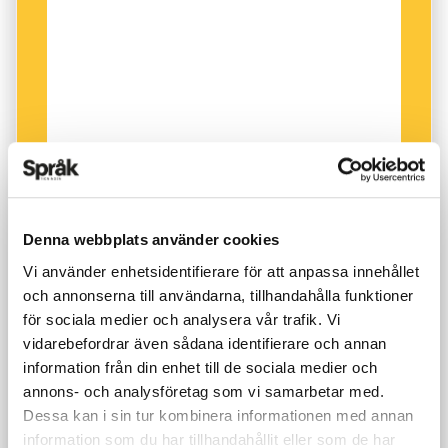
bror. Gud och Guds moder hjälpe deras ande
och själ bättre än de har gjort sig förtjänta av.
Sedan följer en strof, avfattad på versmåttet
fornyrdislag.
De typiska allitterationerna,
bokstavsrimmen, är här understrukna:
Här skall stånda / stenen vid bryggan. / Söner
Denna webbplats använder cookies
efter fadern / satte, den gode.
Och som
avslutning:
Ger… märke efter sin make.
Vi använder enhetsidentifierare för att anpassa innehållet
och annonserna till användarna, tillhandahålla funktioner
för sociala medier och analysera vår trafik. Vi
Det förekom tämligen ofta att söner – ibland
vidarebefordrar även sådana identifierare och annan
även döttrar – reste runstenar till minne av sin
information från din enhet till de sociala medier och
far och att modern nämns först på slutet. Detta
annons- och analysföretag som vi samarbetar med.
sätt att disponera texten kan mycket väl ha haft
Dessa kan i sin tur kombinera informationen med annan
information som du har tillhandahållit eller som de har
med den tidens arvsregler att göra. Sönerna