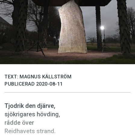
Anmäl till språkpolisen
Föreslå nyord
Annonsera
Prenumerera
Läs Språktidningen digitalt
Press
TEXT: MAGNUS KÄLLSTRÖM
PUBLICERAD 2020-08-11
Tjodrik den djärve,
sjökrigares hövding,
rådde över
Reidhavets strand.