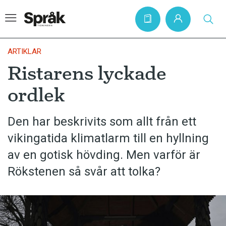
ARTIKLAR
Ristarens lyckade
Hem
ordlek
Artiklar
Krönikor
Den har beskrivits som allt från ett
vikingatida klimatlarm till en hyllning
Språkfrågor
av en gotisk hövding. Men varför är
Skrivtips
Rökstenen så svår att tolka?
Bokrecensioner
Kviss
Podden