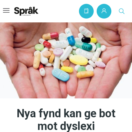
Hem
Artiklar
Krönikor
Språkfrågor
Skrivtips
Bokrecensioner
Nya fynd kan ge bot
Kviss
mot dyslexi
Podden