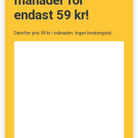
månader för
och tillbaka till olika översättningsbyråer.
endast 59 kr!
– Vi tänkte nog att man bara skulle skicka en
text till en översättare och sedan skulle man få
Därefter pris 59 kr i månaden. Ingen bindningstid.
tillbaka den. Men så har det inte varit, säger
Kerstin Isaxon.
Fel har uppdagats efter hand. Ibland har
översättningarna varit värderande, till exempel
har ord som valts för att översätta
mens
burit
en negativ laddning som associerar till
sjukdom. I andra fall har det varit sakfel –
exempelvis har
klitoris
översatts med
’blygdläpp’.