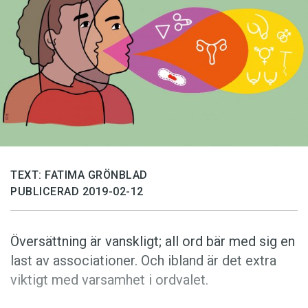
Anmäl till språkpolisen
Föreslå nyord
Annonsera
Prenumerera
Läs Språktidningen digitalt
Press
TEXT: FATIMA GRÖNBLAD
PUBLICERAD 2019-02-12
Översättning är vanskligt; all ord bär med sig en
last av associationer. Och ibland är det extra
viktigt med varsamhet i ordvalet.