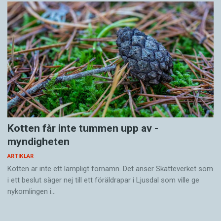
arbetssättet skulle vi kunna bidra till att sprida
positivt laddade ord, som till och med kan vara
identitetsstärkande. Det skulle vi gärna göra.
Språk är ju konstant föränderliga och kan
användas för att både ge och ta makt över sin
och andras situation.
Kotten får inte tummen upp av ­
myndigheten
ARTIKLAR
Kotten är inte ett lämpligt förnamn. Det anser Skatte­verket som
i ett beslut säger nej till ett föräldra­par i Ljusdal som ville ge
nykomlingen i…