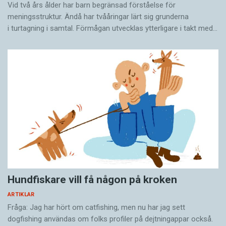
Vid två års ålder har barn begränsad förståelse för
– Då säger jag bara att ”patienten förstår inte
meningsstruktur. Ändå har tvååringar lärt sig grunderna
tolken” och så får behandlaren förklara, eller ta
i turtagning i samtal. Förmågan utvecklas ytterligare i takt med…
fram en bild.
RFSU:s erfarenheter av svårigheterna med att
ta fram korrekta ordlistor har gjort att man har
blivit än mer noggrann med att anlita
översättare som är både kunniga och lyhörda.
För det gäller att ha fingertoppskänsla. Kerstin
Isaxon nämner en diskussion om ordet för ’bög’
på tigrinja, som har en bokstavlig betydelse i
Hundfiskare vill få någon på kroken
stil med ’person från Sodom’.
ARTIKLAR
Fråga: Jag har hört om catfishing, men nu har jag sett
– Vi hade en lång och bra diskussion med
dogfishing användas om folks profiler på dejtningappar också.