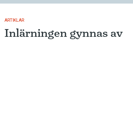
ARTIKLAR
Inlärningen gynnas av
gissningar
Ny forskning avslöjar varför metoden
som många språkinlärningsappar
använder är så framgångsrik.