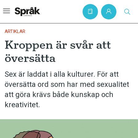
ARTIKLAR
Kroppen är svår att
Hem
översätta
Artiklar
Krönikor
Sex är laddat i alla kulturer. För att
översätta ord som har med sexualitet
Språkfrågor
att göra krävs både kunskap och
Skrivtips
kreativitet.
Bokrecensioner
Kviss
Podden