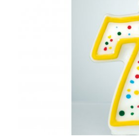
Kviss
Podden
Anmäl till 
Föreslå nyo
Annonsera
Prenumerer
Läs Språkti
Press