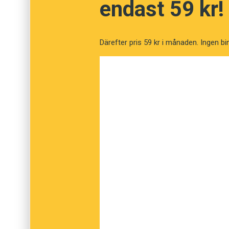
endast 59 kr!
Ordlistan har tagits fram i samarbete med 
Stenmarks termer, beskriver det ofta mödo
Därefter pris 59 kr i månaden. Ingen bi