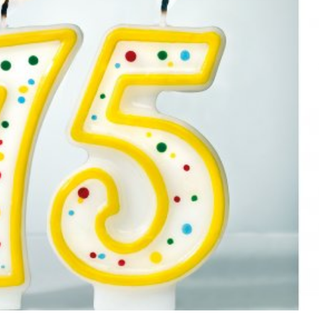
språkpolisen
rd
a
dningen digitalt