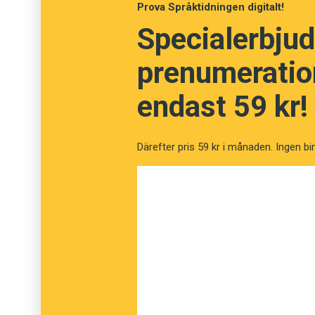
Prova Språktidningen digitalt!
Specialerbjud
Ordlistan har tagits fram i samarbete med 
Stenmarks termer, beskriver det ofta mödo
prenumeration
endast 59 kr!
Därefter pris 59 kr i månaden. Ingen bi