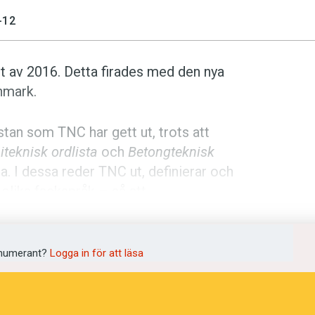
-12
et av 2016. Detta firades med den nya
nmark.
stan som TNC har gett ut, trots att
teknisk ordlista
och
Betongteknisk
a. I dessa reder TNC ut, definierar och
 olika fackspråk – så att
e kan löpa så smidigt som möjligt.
ch
brädriven betong
.
numerant?
Logga in för att läsa
listorna är att termerna i den är
och
kokonum
– underfundiga ord med