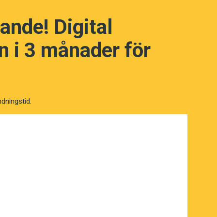
ande! Digital
TNC, som med utgångspunkt i Jan
samma terminologiarbetet.
 i 3 månader för
ndningstid.