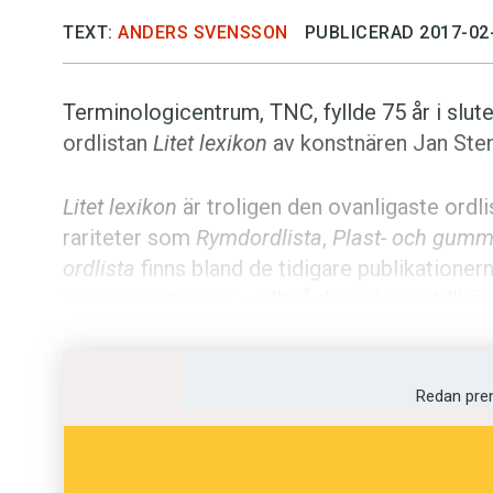
TEXT:
ANDERS SVENSSON
PUBLICERAD 2017-02
Terminologicentrum, TNC, fyllde 75 år i slut
ordlistan
Litet lexikon
av konstnären Jan Ste
Litet lexikon
är troligen den ovanligaste ordli
rariteter som
Rymdordlista
,
Plast- och gummi
ordlista
finns bland de tidigare publikationern
preciserar termer – alltså de ord som tillhör
kommunikationen inom respektive fackområd
Exempel på termer är
meteorid
,
elefanthud
o
Redan pre
Det som skiljer
Litet lexikon
från de andra ord
påhittade. Här möter vi
dulm
,
nekrocygnasti
beskrivningar och illustrationer.