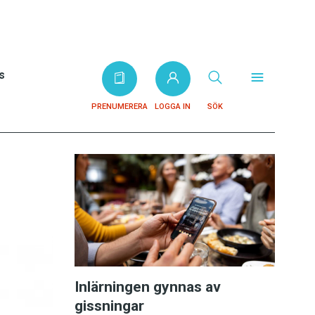
s
PRENUMERERA
LOGGA IN
SÖK
Inlärningen gynnas av
gissningar