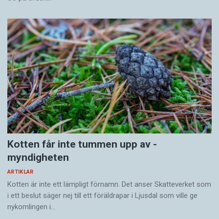
Kotten får inte tummen upp av ­
myndigheten
ARTIKLAR
Kotten är inte ett lämpligt förnamn. Det anser Skatte­verket som
i ett beslut säger nej till ett föräldra­par i Ljusdal som ville ge
nykomlingen i…