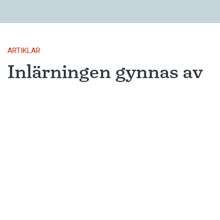
ARTIKLAR
Inlärningen gynnas av
gissningar
Ny forskning avslöjar varför metoden
som många språkinlärningsappar
använder är så framgångsrik.