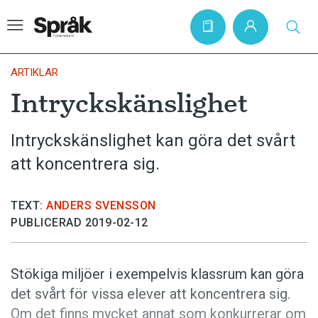
ARTIKLAR
Intryckskänslighet
Hem
Intryckskänslighet kan göra det svårt
Artiklar
att koncentrera sig.
Krönikor
Språkfrågor
TEXT:
ANDERS SVENSSON
Skrivtips
PUBLICERAD 2019-02-12
Bokrecensioner
Kviss
Stökiga miljöer i exempelvis klassrum kan göra
det svårt för vissa elever att koncentrera sig.
Podden
Om det finns mycket annat som konkurrerar om