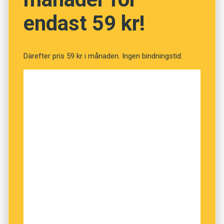
bättre på skolarbetet.”
endast 59 kr!
Därefter pris 59 kr i månaden. Ingen bindningstid.