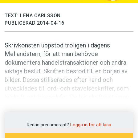
Anmäl till språkpolisen
Föreslå nyord
TEXT: LENA CARLSSON
PUBLICERAD 2014-04-16
Annonsera
Prenumerera
Skrivkonsten uppstod troligen i dagens
Läs Språktidningen digitalt
Mellanöstern, för att man behövde
Press
dokumentera handelstransaktioner och andra
viktiga beslut. Skriften bestod till en början av
bilder. Dessa stiliserades efter hand och
utvecklades till ord- och stavelseskrifter, som
kilskrift och hieroglyfer. De här skriftsystemen
var komplicerat uppbyggda, tog lång tid att lära
sig och var inte så lätta att använda. Det fanns
behov av enklare och snabbare sätt att skriva.
Redan prenumerant?
Logga in för att läsa
De flesta experter tror att alfabetet skapades