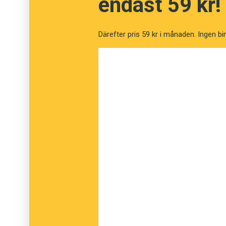
endast 59 kr!
wine
”vine”
Därefter pris 59 kr i månaden. Ingen bi