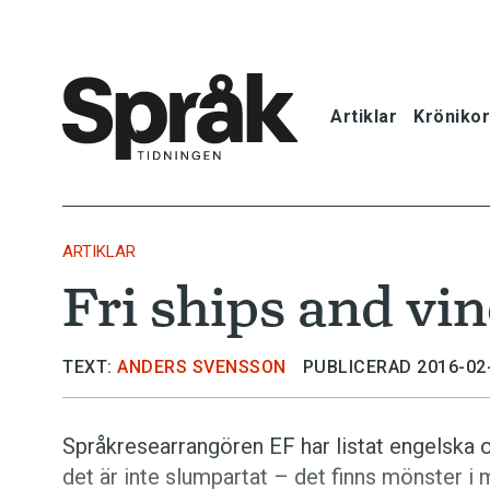
Artiklar
Krönikor
Hem
Artiklar
ARTIKLAR
Fri ships and vine
Krönikor
Språkfrågor
TEXT:
ANDERS SVENSSON
PUBLICERAD 2016-02
Skrivtips
Språkresearrangören EF har listat engelska o
det är inte slumpartat – det finns mönster i
Bokrecensi