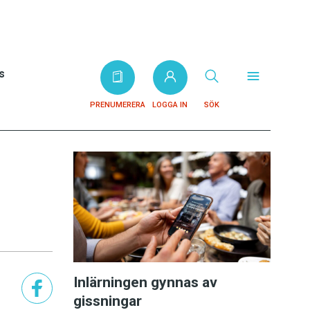
s
PRENUMERERA
LOGGA IN
SÖK
Inlärningen gynnas av
gissningar