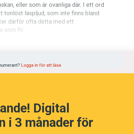
skan, eller som är ovanliga där. I ett ord
tt tonlöst läspljud, som inte finns bland
er därför ofta detta med ett
las som
fri
.
språkpolisen
r:
rd
numerant?
Logga in för att läsa
a
ande! Digital
dningen digitalt
 i 3 månader för