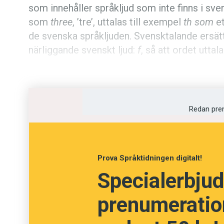
som innehåller språkljud som inte finns i sven
Kviss
som
three
, ’tre’, uttalas till exempel
th som
e
de svenska språkljuden. Svensktalande ersätt
Podden
närliggande svenskt ljud:
f
, så att ordet utta
Anmäl till 
Andra ord som är svåruttalade för svenska
ord
uttal
Föreslå nyo
Redan pre
catch
”cash”
Annonsera
chips
”ships”
Prenumerer
juice
”jus”
Prova Språktidningen digitalt!
Specialerbjud
jet
”yet”
Läs Språkti
buzz
”buss”
prenumeration
Press
thin
”fin”