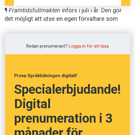
¶
Framtidsfullmakten
införs i juli i år. Den gör
det möjligt att utse en egen förvaltare som
träder in om det skulle behövas. I Dagens
Juridik diskuteras nyheten: ”Systemet med
framtidsfullmakter bygger på att du själv ska
Redan prenumerant?
Logga in för att läsa
kunna bestämma fullmaktens innehåll och vem
som ska företräda dig. Du kan också skriva in
hur tillsynen ska gå till.”
Prova Språktidningen digitalt!
Specialerbjudande!
Digital
prenumeration i 3
månader för