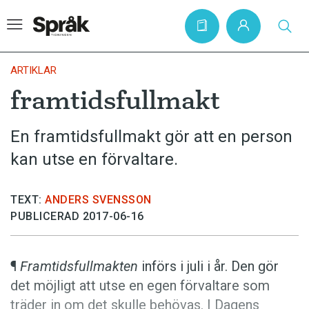
ARTIKLAR
framtidsfullmakt
Hem
En framtidsfullmakt gör att en person
Artiklar
kan utse en förvaltare.
Krönikor
Språkfrågor
TEXT:
ANDERS SVENSSON
Skrivtips
PUBLICERAD 2017-06-16
Bokrecensioner
Kviss
¶
Framtidsfullmakten
införs i juli i år. Den gör
det möjligt att utse en egen förvaltare som
Podden
träder in om det skulle behövas. I Dagens