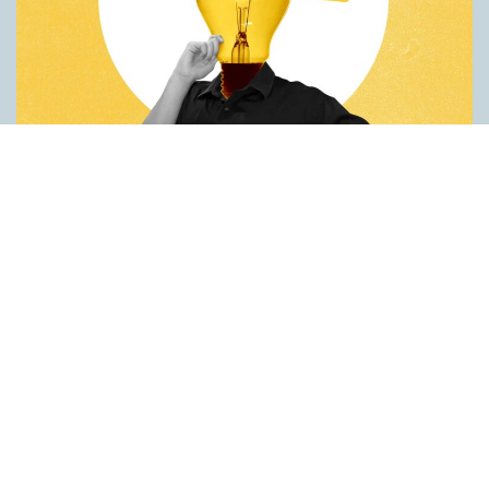
Fler idéer på förstaspråket
ARTIKLAR
Kreativiteten hämmas när en person inte kan använda sitt
förstaspråk. Det visar en studie utförd vid universitetet Koç i
Turkiet. Deltagarna var studenter som hade turkiska som
förstaspråk men som också behärskade engelska på hög nivå.
Studenterna fick göra två olika försök på både turkiska och
engelska. Det första gick ut på att hitta på nya
användningsområden för vardagsföremål. Det andra handlade
om att finna ett gemensamt ord för tre ord som inte tycktes ha
något samband. Resultaten var genomgående bättre när