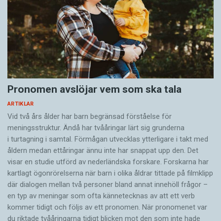
Pronomen avslöjar vem som ska tala
ARTIKLAR
Vid två års ålder har barn begränsad förståelse för
meningsstruktur. Ändå har tvååringar lärt sig grunderna
i turtagning i samtal. Förmågan utvecklas ytterligare i takt med
åldern medan ettåringar ännu inte har snappat upp den. Det
visar en studie utförd av nederländska forskare. Forskarna har
kartlagt ögonrörelserna när barn i olika åldrar tittade på filmklipp
där dialogen mellan två personer bland annat innehöll frågor –
en typ av meningar som ofta kännetecknas av att ett verb
kommer tidigt och följs av ett pronomen. När pronomenet var
du riktade tvååringarna tidigt blicken mot den som inte hade