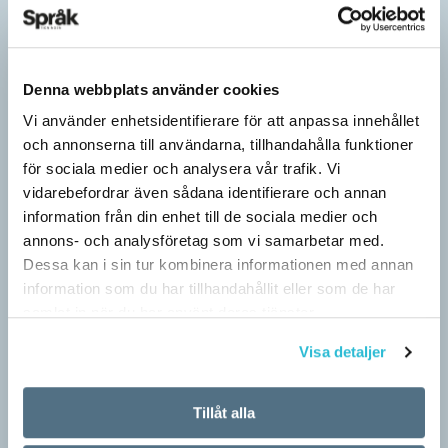
Denna webbplats använder cookies
Vi använder enhetsidentifierare för att anpassa innehållet
och annonserna till användarna, tillhandahålla funktioner
för sociala medier och analysera vår trafik. Vi
vidarebefordrar även sådana identifierare och annan
information från din enhet till de sociala medier och
annons- och analysföretag som vi samarbetar med.
Dessa kan i sin tur kombinera informationen med annan
Hundfiskare vill få någon på kroken
information som du har tillhandahållit eller som de har
ARTIKLAR
samlat in när du har använt deras tjänster.
Fråga: Jag har hört om catfishing, men nu har jag sett
Visa detaljer
dogfishing användas om folks profiler på dejtningappar också.
Vad betyder det? Jona Svar: Både…
Tillåt alla