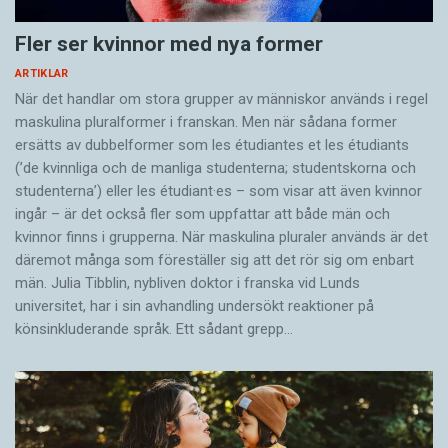
Fler ser kvinnor med nya former
ARTIKLAR
När det handlar om stora grupper av människor används i regel
maskulina pluralformer i franskan. Men när sådana ­former
ersätts av dubbel­former som les étudiantes et les étudiants
(’de kvinnliga och de manliga studenterna; studentskorna och
studenterna’) eller les étudiant·es – som visar att även kvinnor
ingår – är det också fler som uppfattar att både män och
kvinnor finns i grupperna. När maskulina pluraler används är det
där­emot många som föreställer sig att det rör sig om enbart
män. Julia Tibblin, nybliven doktor i franska vid Lunds
universitet, har i sin avhandling undersökt reaktioner på
könsinkluderande språk. Ett sådant grepp…