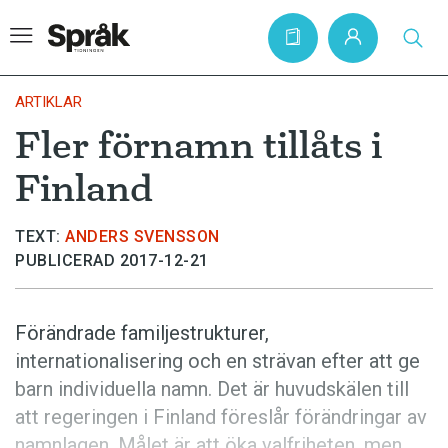
ARTIKLAR
Fler förnamn tillåts i
Hem
Finland
Artiklar
Krönikor
TEXT:
ANDERS SVENSSON
PUBLICERAD 2017-12-21
Språkfrågor
Skrivtips
Förändrade familjestrukturer,
Bokrecensioner
internationalisering och en strävan efter att ge
Kviss
barn individuella namn. Det är huvudskälen till
att regeringen i Finland föreslår förändringar av
Podden
namnlagen. Målet är att öka valfriheten, men