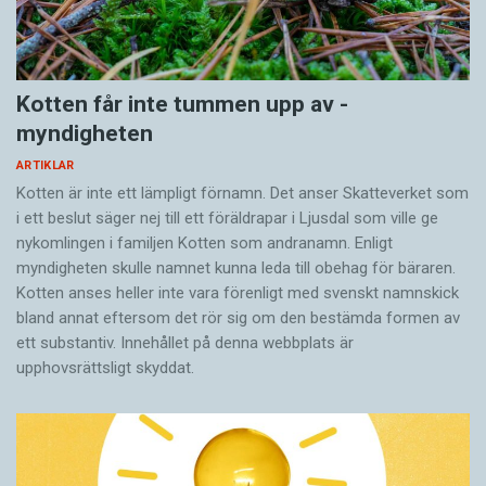
Kotten får inte tummen upp av ­
myndigheten
ARTIKLAR
Kotten är inte ett lämpligt förnamn. Det anser Skatte­verket som
i ett beslut säger nej till ett föräldra­par i Ljusdal som ville ge
nykomlingen i familjen Kotten som andranamn. Enligt
myndigheten skulle namnet kunna leda till obehag för bäraren.
Kotten anses heller inte vara förenligt med svenskt namnskick
bland annat eftersom det rör sig om den bestämda formen av
ett substantiv. Innehållet på denna webbplats är
upphovsrättsligt skyddat.