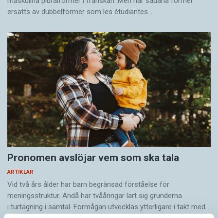
maskulina pluralformer i franskan. Men när sådana ­former
ersätts av dubbel­former som les étudiantes…
Pronomen avslöjar vem som ska tala
ARTIKLAR
Vid två års ålder har barn begränsad förståelse för
meningsstruktur. Ändå har tvååringar lärt sig grunderna
i turtagning i samtal. Förmågan utvecklas ytterligare i takt med…