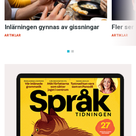
Inlärningen gynnas av gissningar
Fler ser
ARTIKLAR
ARTIKLAR