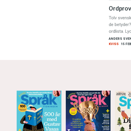
Ordprov
Tolv svensk
de betyder
ordlista. Ly
ANDERS SVE
KVISS
15 FE