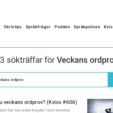
Skrivtips
Språkfrågor
Podden
Språkpolisen
Kvis
3 sökträffar för
Veckans ordpr
du veckans ordprov? (Kviss #606)
oner
 dom här tolv orden betyder? Dom korrekta