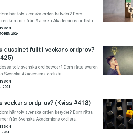
 dom här tolv svenska orden betyder? Dom
varen kommer från Svenska Akademiens ordlista.
NSSON
TOBER 2024
u dussinet fullt i veckans ordprov?
#425)
dessa tolv svenska ord betyder? Dom rätta svaren
n Svenska Akademiens ordlista.
NSSON
I 2024
du veckans ordprov? (Kviss #418)
 dom här tolv svenska orden betyder? Dom rätta
mer från Svenska Akademiens ordlista.
NSSON
I 2024