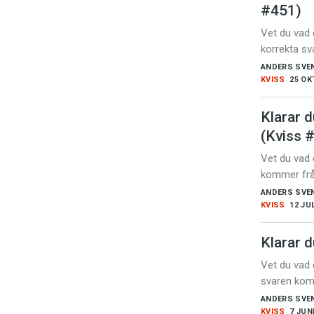
#451)
Vet du vad
korrekta s
ANDERS SVE
KVISS
25 OK
Klarar d
(Kviss 
Vet du vad 
kommer frå
ANDERS SVE
KVISS
12 JUL
Klarar 
Vet du vad
svaren kom
ANDERS SVE
KVISS
7 JUN