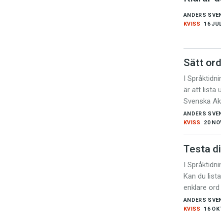
ANDERS SVE
KVISS
16 JUL
Sätt ord
I Språktidn
är att lista
Svenska Aka
ANDERS SVE
KVISS
20 NO
Testa d
I Språktidn
Kan du list
enklare or
ANDERS SVE
KVISS
16 OK