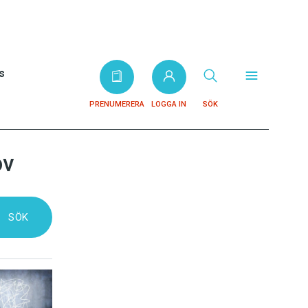
s
PRENUMERERA
LOGGA IN
SÖK
ov