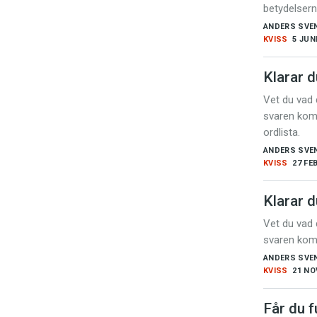
r
betydelser
:
Kviss
ANDERS SVE
KVISS
5 JUN
Podden
Klarar 
Vet du vad
Anmäl till 
svaren kom
ordlista.
Föreslå nyo
ANDERS SVE
KVISS
27 FE
Annonsera
Klarar 
Prenumerer
Vet du vad
svaren kom
Läs Språkti
ANDERS SVE
KVISS
21 NO
Press
Får du f