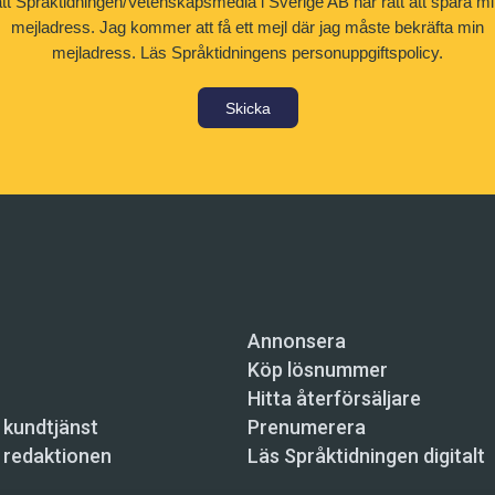
att Språktidningen/Vetenskapsmedia i Sverige AB har rätt att spara mi
mejladress. Jag kommer att få ett mejl där jag måste bekräfta min
mejladress.
Läs Språktidningens personuppgiftspolicy.
Skicka
Annonsera
Köp lösnummer
Hitta återförsäljare
 kundtjänst
Prenumerera
 redaktionen
Läs Språktidningen digitalt