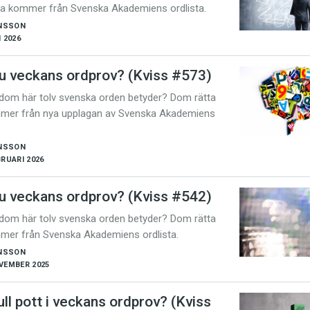
na kommer från Svenska Akademiens ordlista.
NSSON
I 2026
du veckans ordprov? (Kviss #573)
 dom här tolv svenska orden betyder? Dom rätta
språkpolisen
mer från nya upplagan av Svenska Akademiens
rd
NSSON
BRUARI 2026
du veckans ordprov? (Kviss #542)
a
 dom här tolv svenska orden betyder? Dom rätta
mer från Svenska Akademiens ordlista.
dningen digitalt
NSSON
VEMBER 2025
ull pott i veckans ordprov? (Kviss