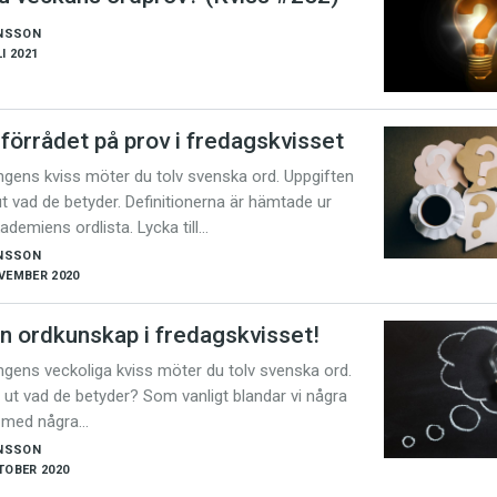
NSSON
I 2021
förrådet på prov i fredagskvisset
ingens kviss möter du tolv svenska ord. Uppgiften
 ut vad de betyder. Definitionerna är hämtade ur
demiens ordlista. Lycka till…
NSSON
VEMBER 2020
in ordkunskap i fredagskvisset!
ingens veckoliga kviss möter du tolv svenska ord.
a ut vad de betyder? Som vanligt blandar vi några
d med några…
NSSON
TOBER 2020