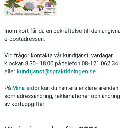
Anmäl till språkpolisen
Föreslå nyord
Annonsera
Inom kort får du en bekräftelse till den angivna
Prenumerera
e-postadressen.
Läs Språktidningen digitalt
Press
Vid frågor kontakta vår kundtjänst, vardagar
klockan 8.30–18.00 på telefon 08-121 062 34
eller
kundtjanst@spraktidningen.se
.
På
Mina sidor
kan du hantera enklare ärenden
som adressändring, reklamationer och ändring
av kortuppgifter.