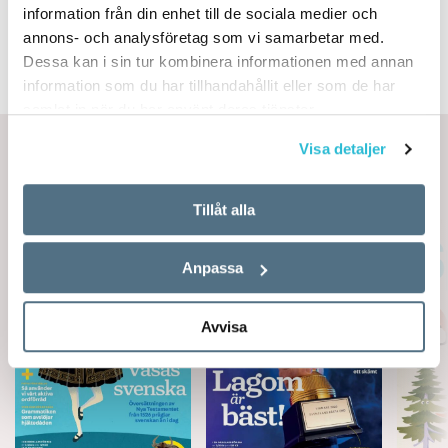
APP STORE
information från din enhet till de sociala medier och
annons- och analysföretag som vi samarbetar med.
Dessa kan i sin tur kombinera informationen med annan
information som du har tillhandahållit eller som de har
samlat in när du har använt deras tjänster.
Visa detaljer
Artiklar per nummer
Tillåt alla
Anpassa
Avvisa