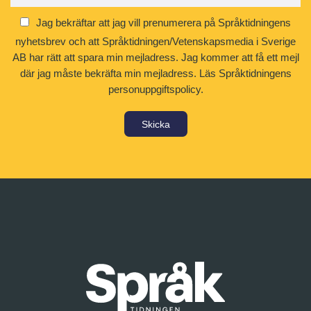
Jag bekräftar att jag vill prenumerera på Språktidningens
nyhetsbrev och att Språktidningen/Vetenskapsmedia i Sverige
AB har rätt att spara min mejladress. Jag kommer att få ett mejl
där jag måste bekräfta min mejladress.
Läs Språktidningens
personuppgiftspolicy.
Skicka