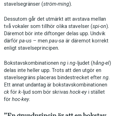
stavelsegränser (
ström-ming
).
Dessutom går det utmärkt att avstava mellan
två vokaler som tillhör olika stavelser (
spi-on
).
Däremot bör inte diftonger delas upp. Undvik
därför
pa-us
– men
pau-sa
är däremot korrekt
enligt stavelseprincipen.
Bokstavskombinationen
ng
i
ng
-ljudet (
hång-el
)
delas inte heller upp. Trots att den utgör en
stavelsegräns placeras bindestrecket efter
ng
.
Ett annat undantag är bokstavskombinationen
ck
för
k
-ljud som bör skrivas
hock-ey
i stället
för
hoc-key
.
”En grundprincip är att en bokstav