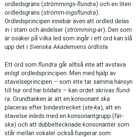
ordledsgräns (
strömmings-flundra
) och en liten
ordledsgräns (
strömm-ingsflundra
).
Ordledsprincipen innebär även att ordled delas
in i stam och ändelser (
strömming-ar
). Den som
är osäker på vilka led som ingår i ett ord kan slå
upp det i
Svenska Akademiens ordlista
.
Ett ord som
flundra
går alltså inte att avstava
enligt ordledsprincipen. Men med hjälp av
stavelseprincipen – som inte tar samma hänsyn
till hur ord har bildats – kan ordet skrivas
flund-
ra
. Grundtanken är att en konsonant ska
placeras efter bindestrecket (
ste-ka
), att en
stavelse inleds med en konsonantgrupp (
fär-
ska
) och att dubbeltecknade konsonanter som
står mellan vokaler också fungerar som