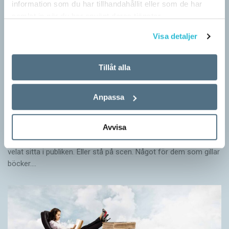
information som du har tillhandahållit eller som de har
samlat in när du har använt deras tjänster.
Visa detaljer
Tillåt alla
Anpassa
Skapa ett eget event
Avvisa
TIPS
Du tycker att det saknas något. Ett arrangemang där du hade
velat sitta i publiken. Eller stå på scen. Något för dem som gillar
böcker.…