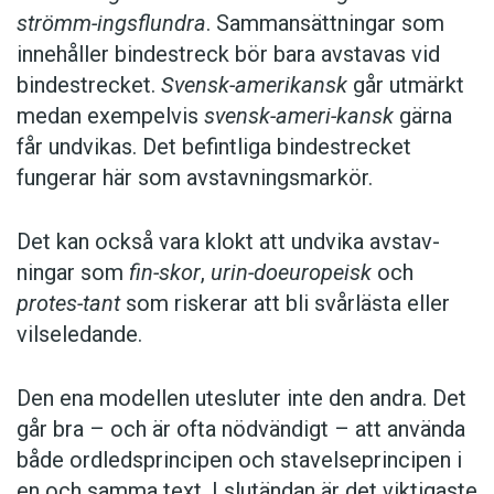
strömm-ingsflundra
. Sammansättningar som
innehåller bindestreck bör bara avstavas vid
bindestrecket.
Svensk-amerikansk
går utmärkt
medan exempelvis
svensk-ameri-kansk
gärna
får undvikas. Det befintliga bindestrecket
fungerar här som avstavningsmarkör.
Det kan också vara klokt att undvika avstav­
ningar som
fin-skor
,
urin-doeuropeisk
och
protes-tant
som riskerar att bli svårlästa eller
vilseledande.
Den ena modellen utesluter inte den andra. Det
går bra – och är ofta nödvändigt – att använda
både ordledsprincipen och stavelseprincipen i
en och samma text. I slutändan är det viktigaste