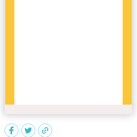
myndighet eller ett företag. Det är dock ganska
ovanligt och det ska till rätt modiga skribenter,
som dels vågar sticka ut, dels klarar att
motivera det lite kaxiga valet att själv våga
synas i texten.
Jag har jobbat med myndighetstexter i 15 år
och känner till exakt ett sådant exempel (se
fotnot) – det fick å andra sidan landets
samlade språkvårdare att göra vågen när det
kom. Men att det är sällsynt behöver inte
betyda att det inte kan vara bra – tänk ett varv
till nästa gång du skriver en jobbtext och
funderar på om alla kanske skulle tjäna på att du
blir lite mer
jag
med din målgrupp och ditt
budskap. Det är ett tydligt sätt att ta ansvar för