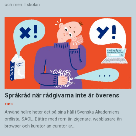
och men. I skolan…
Språkråd när rådgivarna inte är överens
TIPS
Använd hellre heter det på sina håll i Svenska Akade­miens
ordlista, SAOL. Bättre med rom än zigenare, webbläsare än
browser och kurator än curator är…