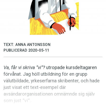
Anmäl till språkpolisen
Föreslå nyord
Annonsera
Prenumerera
Läs Språktidningen digitalt
TEXT: ANNA ANTONSSON
Press
PUBLICERAD 2020-05-11
Va, får vi skriva ”vi”?
utropade kursdeltagaren
förvånat. Jag höll utbildning för en grupp
välutbildade, yrkeserfarna skribenter, och hade
just visat ett text-exempel där
avsändarorganisationen omnämnde sig själv
som just ”vi”.