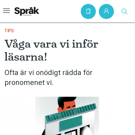
TIPS
Våga vara vi inför
Hem
läsarna!
Artiklar
Krönikor
Ofta är vi onödigt rädda för
pronomenet vi.
Språkfrågor
Skrivtips
Bokrecensioner
Kviss
Podden