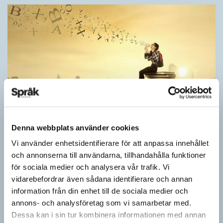
Denna webbplats använder cookies
Nå ut med din bok
Vi använder enhetsidentifierare för att anpassa innehållet
TIPS
och annonserna till användarna, tillhandahålla funktioner
Inför skrivandet av den här guiden har jag talat med en rad
för sociala medier och analysera vår trafik. Vi
förlagsanställda och personer på kommunikationsbyråer som
vidarebefordrar även sådana identifierare och annan
arbetar med att marknadsföra böcker. Allihop understryker…
information från din enhet till de sociala medier och
annons- och analysföretag som vi samarbetar med.
Dessa kan i sin tur kombinera informationen med annan