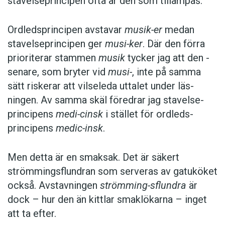
stavelseprincipen ofta är den som tillämpas.
Ordledsprincipen avstavar
musik-er
medan
stavelseprincipen ger
musi-ker
. Där den förra
prioriterar stammen
musik
tycker jag att den ­
senare, som bryter vid
musi-
, inte på samma
sätt riskerar att vilseleda uttalet under läs­
ningen. Av samma skäl föredrar jag stavelse­
principens
medi-cinsk
i stället för ordleds­
principens
medic-insk
.
Men detta är en smaksak. Det är säkert
strömmingsflundran som serveras av gatu­köket
också. Avstavningen
strömming-sflundra
är
dock – hur den än kittlar smaklökarna – inget
att ta efter.