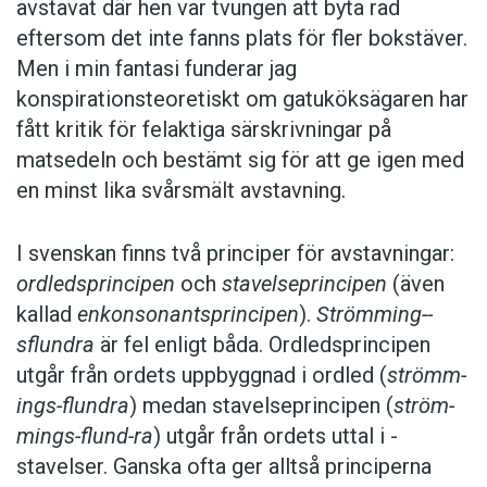
avstavat där hen var tvungen att byta rad
eftersom det inte fanns plats för fler bokstäver.
Men i min fantasi funderar jag
konspirationsteoretiskt om gatuköksägaren har
fått kritik för felaktiga särskrivningar på
matsedeln och bestämt sig för att ge igen med
en minst lika svårsmält avstavning.
I svenskan finns två principer för avstavningar:
ordledsprincipen
och
stavelseprincipen
(även
kallad
enkonsonantsprincipen
).
Strömming-­
sflundra
är fel enligt båda. ­Ordledsprincipen
utgår från ordets uppbyggnad i ordled (
strömm-
ings-flundra
) medan stavelseprincipen (
ström-
mings-flund-ra
) utgår från ordets uttal i ­
stavelser. Ganska ofta ger alltså principerna