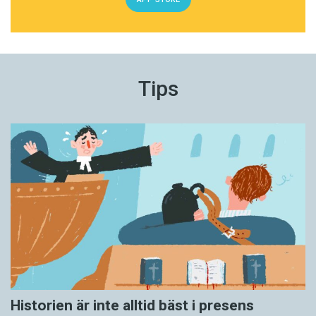
text, är faktiskt du.
Fotnot: Är du nördig nog att vara nyfiken?
Utredningen heter
Läs mig
, SOU 2017:21.
Tips
Historien är inte alltid bäst i presens