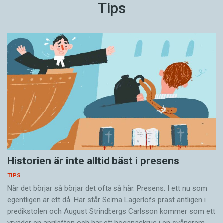
Tips
Historien är inte alltid bäst i presens
TIPS
När det börjar så ­börjar det ofta så här. Presens. I ett nu som
egentligen är ett då. Här står Selma Lagerlöfs präst äntligen i
predikstolen och August Strindbergs Carlsson ­kommer som ett
yrväder en aprilafton och har ett höganäskrus i en svångrem