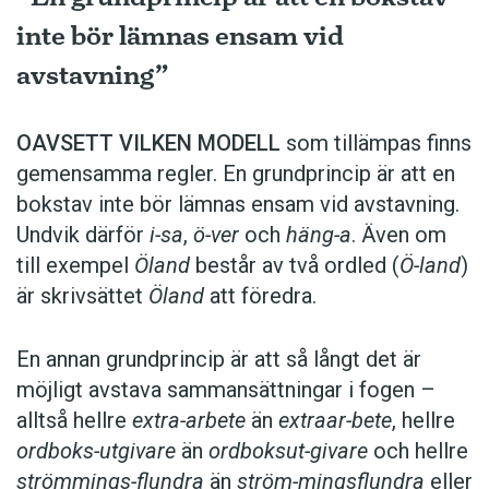
inte bör lämnas ensam vid
avstavning”
OAVSETT VILKEN MODELL
som tillämpas finns
gemensamma regler. En grundprincip är att en
bokstav inte bör lämnas ensam vid avstavning.
Undvik därför
i-sa
,
ö-ver
och
häng-a
. Även om
till exempel
Öland
består av två ordled (
Ö-land
)
är skrivsättet
Öland
att föredra.
En annan grundprincip är att så långt det är
möjligt avstava sammansättningar i fogen –
alltså hellre
extra-arbete
än
extraar-bete
, hellre
ordboks-utgivare
än
ordboksut-givare
och hellre
strömmings-flundra
än
ström-mingsflundra
eller