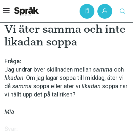
Vi äter samma och inte
likadan soppa
Hem
Artiklar
Fråga:
Jag undrar över skillnaden mellan
samma
och
Krönikor
likadan
. Om jag lagar soppa till middag, äter vi
Språkfrågor
då
samma
soppa eller äter vi
likadan
soppa när
Skrivtips
vi hällt upp det på tallriken?
Bokrecensioner
Mia
Kviss
Podden
Svar: