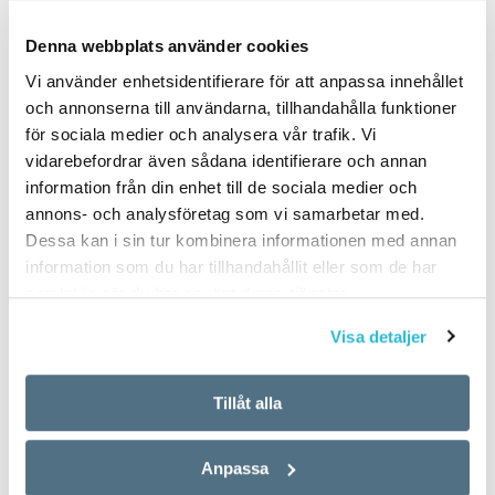
PUBLICERAD 2024-02-07
Denna webbplats använder cookies
Vi använder enhetsidentifierare för att anpassa innehållet
och annonserna till användarna, tillhandahålla funktioner
för sociala medier och analysera vår trafik. Vi
vidarebefordrar även sådana identifierare och annan
information från din enhet till de sociala medier och
annons- och analysföretag som vi samarbetar med.
Dessa kan i sin tur kombinera informationen med annan
information som du har tillhandahållit eller som de har
samlat in när du har använt deras tjänster.
Visa detaljer
Tillåt alla
Anpassa