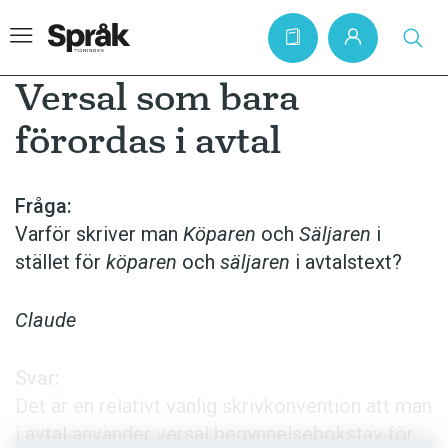
Versal som bara
förordas i avtal
Hem
Artiklar
Fråga:
Varför skriver man
Köparen
och
Säljaren
i
Krönikor
stället för
köparen
och
säljaren
i avtalstext?
Språkfrågor
Skrivtips
Claude
Bokrecensioner
Svar:
Kviss
Det är en relativt van­lig skriv­konven­tion att man
Podden
i avtal använder versal begynnelse­bokstav för