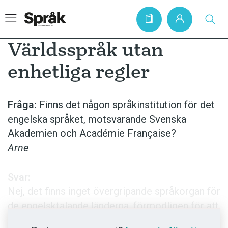
Världsspråk utan
enhetliga regler
Hem
Artiklar
Fråga:
Finns det någon språkinstitution för det
engelska språket, motsvarande Svenska
Krönikor
Akademien och Académie Française?
Språkfrågor
Arne
Skrivtips
Bokrecensioner
Svar:
Nej, det finns inget övergripande språkorgan för
Kviss
de engelsktalande länderna, förmodligen för att
Podden
ett sådant skulle bli svårt att hålla ihop med