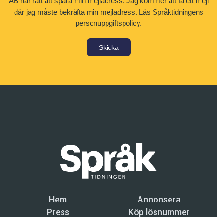
AB har rätt att spara min mejladress. Jag kommer att få ett mejl
där jag måste bekräfta min mejladress.
Läs Språktidningens
personuppgiftspolicy.
Skicka
Hem
Annonsera
Press
Köp lösnummer