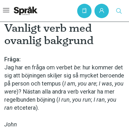
Vanligt verb med
ovanlig bakgrund
Hem
Artiklar
Fråga:
Jag har en fråga om verbet
be
: hur kommer det
Krönikor
sig att böjningen skiljer sig så mycket beroende
Språkfrågor
på person och tempus (
I am
,
you are
;
I was
,
you
Skrivtips
were
)? Nästan alla andra verb verkar ha mer
regelbunden böjning (
I run
,
you run
;
I ran
,
you
Bokrecensioner
ran
etcetera).
Kviss
Podden
John