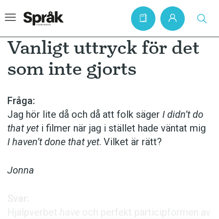
Vanligt uttryck för det
som inte gjorts
Hem
Artiklar
Fråga:
Jag hör lite då och då att folk säger
I didn’t do
Krönikor
that yet
i filmer när jag i stället hade väntat mig
Språkfrågor
I haven’t done that yet
. Vilket är rätt?
Skrivtips
Bokrecensioner
Jonna
Kviss
Svar:
Podden
Hjälpverbet
have
och perfekt particip­formen av